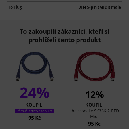
To Plug
DIN 5-pin (MIDI) male
To zakoupili zákazníci, kteří si
prohlíželi tento produkt
24%
12%
KOUPILI
KOUPILI
the sssnake SK366-2-RED
PŘESNĚ TENTO PRODUKT
Midi
95 Kč
95 Kč