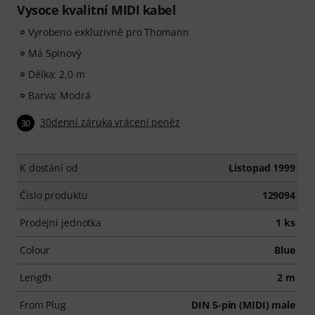
Vysoce kvalitní MIDI kabel
Vyrobeno exkluzivně pro Thomann
Má 5pinový
Délka: 2,0 m
Barva: Modrá
30denní záruka vrácení peněz
30
K dostání od
Listopad 1999
Číslo produktu
129094
Prodejní jednotka
1 ks
Colour
Blue
Length
2 m
From Plug
DIN 5-pin (MIDI) male