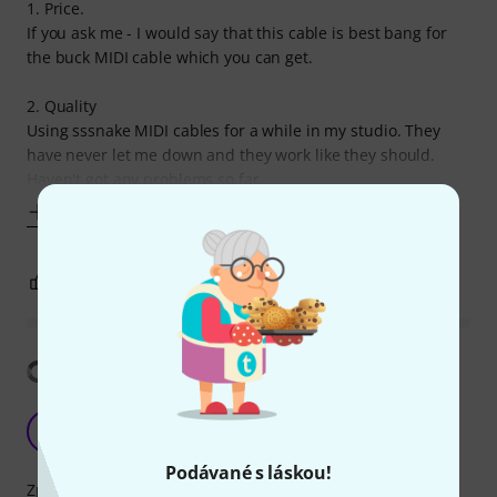
1. Price.
If you ask me - I would say that this cable is best bang for
the buck MIDI cable which you can get.
2. Quality
Using sssnake MIDI cables for a while in my studio. They
have never let me down and they work like they should.
Haven't got any problems so far.
Zobrazit víc
2
0
OHLÁSIT HODNOCENÍ
Zobrazit překlad
Cheap and cheerful
C
Conork98 07.01.2022
Podávané s láskou!
Zpracování