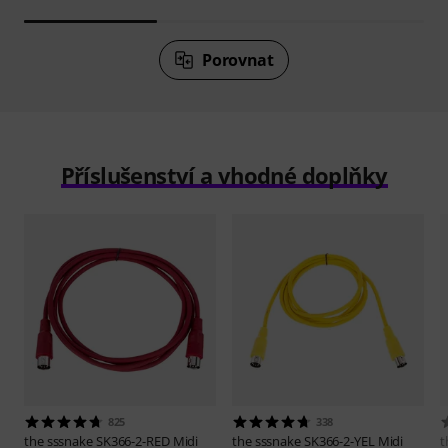
Porovnat
Příslušenství a vhodné doplňky
825
338
the sssnake
SK366-2-RED Midi
the sssnake
SK366-2-YEL Midi
t