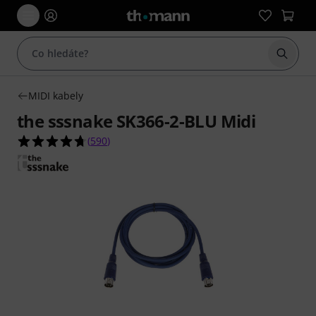
Začít 
MIDI kabely
the sssnake SK366-2-BLU Midi
4.7 z 5 hvězdiček z celkového počtu 590 hodnoc
(
590
)