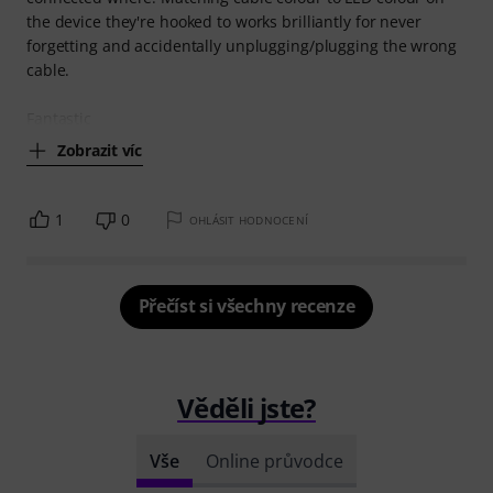
the device they're hooked to works brilliantly for never
forgetting and accidentally unplugging/plugging the wrong
cable.
Fantastic
Zobrazit víc
1
0
OHLÁSIT HODNOCENÍ
Přečíst si všechny recenze
Věděli jste?
Vše
Online průvodce