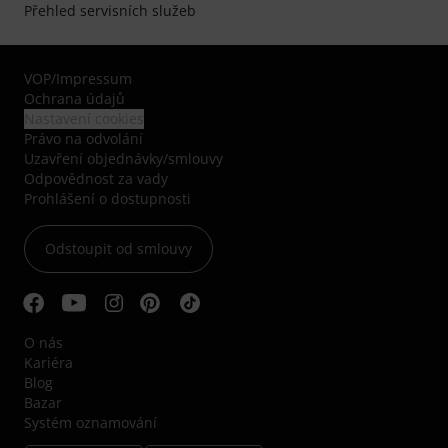
Přehled servisních služeb
VOP
/
Impressum
Ochrana údajů
Nastavení cookies
Právo na odvolání
Uzavření objednávky/smlouvy
Odpovědnost za vady
Prohlášení o dostupnosti
Odstoupit od smlouvy
O nás
Kariéra
Blog
Bazar
Systém oznamování