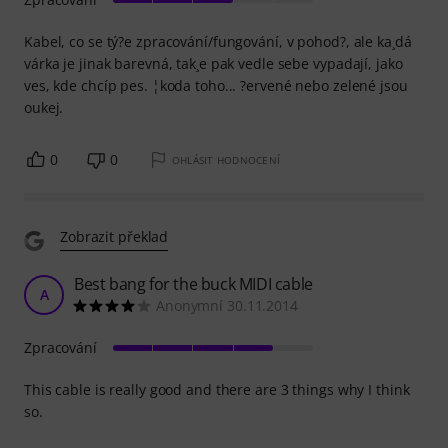
Kabel, co se tý?e zpracování/fungování, v pohod?, ale ka¸dá
várka je jinak barevná, tak¸e pak vedle sebe vypadají, jako
ves, kde chcíp pes. ¦koda toho... ?ervené nebo zelené jsou
oukej.
0
0
OHLÁSIT HODNOCENÍ
Zobrazit překlad
Best bang for the buck MIDI cable
A
Anonymní 30.11.2014
Zpracování
This cable is really good and there are 3 things why I think
so.