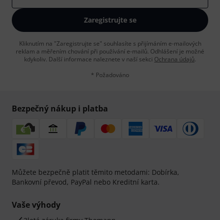
Zaregistrujte se
Kliknutím na "Zaregistrujte se" souhlasíte s přijímáním e-mailových
reklam a měřením chování při používání e-mailů. Odhlášení je možné
kdykoliv. Další informace naleznete v naší sekci
Ochrana údajů
.
* Požadováno
Bezpečný nákup i platba
Můžete bezpečně platit těmito metodami: Dobírka,
Bankovní převod, PayPal nebo Kreditní karta.
Vaše výhody