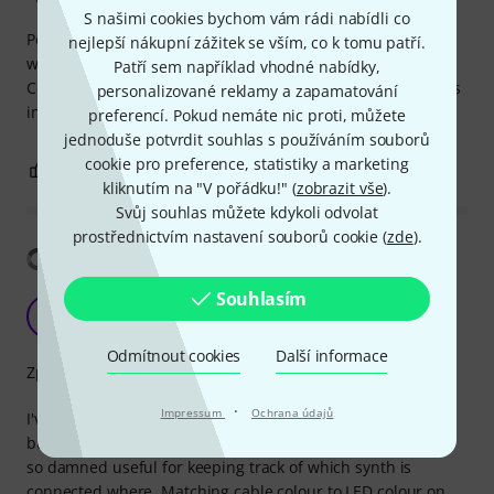
S našimi cookies bychom vám rádi nabídli co
Perfect cable, it's cheap, it's durable and it's colourered,
nejlepší nákupní zážitek se vším, co k tomu patří.
which makes it really easy to colour code the studio.
Patří sem například vhodné nabídky,
Connectors are of good quality, I have many of these cables
personalizované reklamy a zapamatování
in different sizes and colours... No problems so far!!!
preferencí. Pokud nemáte nic proti, můžete
jednoduše potvrdit souhlas s používáním souborů
cookie pro preference, statistiky a marketing
0
0
OHLÁSIT HODNOCENÍ
kliknutím na "V pořádku!" (
zobrazit vše
).
Svůj souhlas můžete kdykoli odvolat
prostřednictvím nastavení souborů cookie (
zde
).
Zobrazit překlad
Souhlasím
A
Anonymní 26.03.2015
Odmítnout cookies
Další informace
Zpracování
·
Impressum
Ochrana údajů
I've rated a previous colour of these cables, but I've been
buying more and more of them just because they've been
so damned useful for keeping track of which synth is
connected where. Matching cable colour to LED colour on