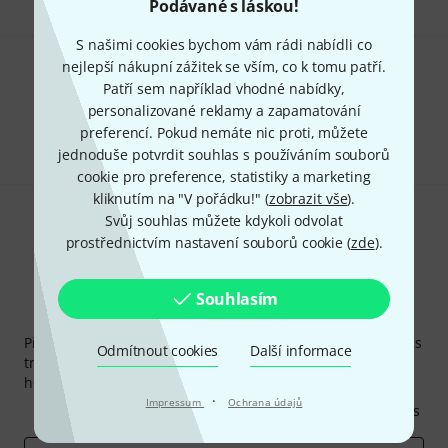
Podávané s láskou!
S našimi cookies bychom vám rádi nabídli co
nejlepší nákupní zážitek se vším, co k tomu patří.
Líbí se Vám, co vidíte?
Patří sem například vhodné nabídky,
personalizované reklamy a zapamatování
Sdílet
Nápověda a zpětná vazba
preferencí. Pokud nemáte nic proti, můžete
jednoduše potvrdit souhlas s používáním souborů
cookie pro preference, statistiky a marketing
kliknutím na "V pořádku!" (
zobrazit vše
).
Svůj souhlas můžete kdykoli odvolat
prostřednictvím nastavení souborů cookie (
zde
).
Souhlasím
Thomann newsletter
Přihlaste se k odběru Thomann newsletteru v angličtině a s
Odmítnout cookies
Další informace
trochou štěstí vyhrajte jeden z
50 dárkových kupónů
v
hodnotě
50€
!
·
Impressum
Ochrana údajů
Inspirativní příspěvky
Nabídky
Thomann Insights