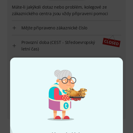
Máte-li jakýkoli dotaz nebo problém, kolegové ze
zákaznického centra jsou vždy připraveni pomoci
Mějte připraveno zákaznické číslo
Provozní doba (CEST - Středoevropský
letní čas)
Zařídit zpětné volání
Více možností kontaktu
Vrátit produkt
Všechny kontakty