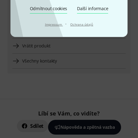
letní čas)
Odmítnout cookies
Další informace
Zařídit zpětné volání
·
Impressum
Ochrana údajů
Více možností kontaktu
Vrátit produkt
Všechny kontakty
Líbí se Vám, co vidíte?
Sdílet
Nápověda a zpětná vazba