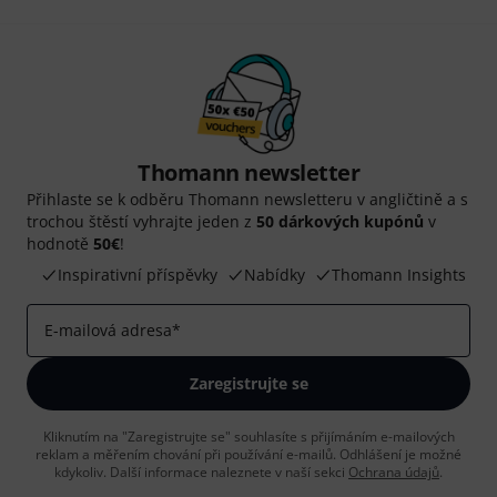
Thomann newsletter
Přihlaste se k odběru Thomann newsletteru v angličtině a s
trochou štěstí vyhrajte jeden z
50 dárkových kupónů
v
hodnotě
50€
!
Inspirativní příspěvky
Nabídky
Thomann Insights
E-mailová adresa
*
Zaregistrujte se
Kliknutím na "Zaregistrujte se" souhlasíte s přijímáním e-mailových
reklam a měřením chování při používání e-mailů. Odhlášení je možné
kdykoliv. Další informace naleznete v naší sekci
Ochrana údajů
.