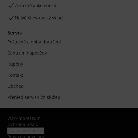
Záruka Spokojenosti
Největší evropský sklad
Servis
Poštovné a doba doručení
Centrum nápovědy
Kupóny
Kontakt
Obchod
Přehled servisních služeb
VOP
/
Impressum
Ochrana údajů
Nastavení cookies
Právo na odvolání