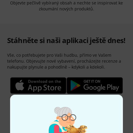
Objevte pečlivě vybíraný obsah a nechte se inspirovat ke
zkoumání nových produktů.
Stáhněte si naši aplikaci ještě dnes!
Vše, co potřebujete pro Vaši hudbu, přímo ve Vašem
telefonu. Objevujte nové vybavení, procházejte recenze a
nakupujte plynule a pohodlně – kdykoli a kdekoli.
4,8
4,7
77
Hodnocení
22.829
Hodnocení
Apple App Store
Google Play