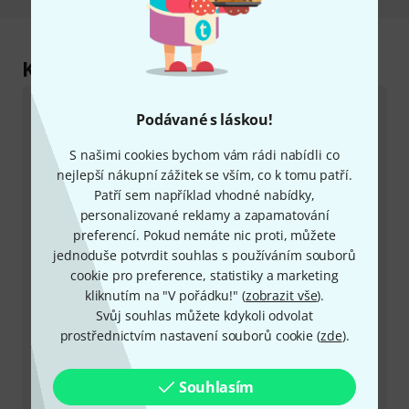
Kontaktujte nás
Zákaznický servis - Česko
Podávané s láskou!
S našimi cookies bychom vám rádi nabídli co
nejlepší nákupní zážitek se vším, co k tomu patří.
Patří sem například vhodné nabídky,
personalizované reklamy a zapamatování
preferencí. Pokud nemáte nic proti, můžete
+49-9546-9223-649
jednoduše potvrdit souhlas s používáním souborů
cookie pro preference, statistiky a marketing
Máte-li jakýkoli dotaz nebo problém, kolegové ze
kliknutím na "V pořádku!" (
zobrazit vše
).
zákaznického centra jsou vždy připraveni pomoci
Svůj souhlas můžete kdykoli odvolat
prostřednictvím nastavení souborů cookie (
zde
).
Mějte připraveno zákaznické číslo
Souhlasím
Provozní doba (CEST - Středoevropský