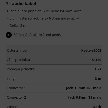
Y - audio kabel
Ideální pro připojení k PC nebo zvukové kartě
3,5mm stereo jack na 2x 6,3mm mono jacky
Délka: 3 m
30denní záruka vrácení peněz
30
K dostání od
Květen 2002
Číslo produktu
153180
Prodejní jednotka
1 ks
Length
3 m
Connector 1
Jack 3,5mm TRS male
Connector 2
Jack 6,3mm TS male
Colour
Black