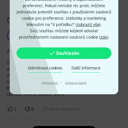
preferencí. Pokud nemáte nic proti, můžete
jednoduše potvrdit souhlas s používáním souborů
cookie pro preference, statistiky a marketing
Zobrazit překlad
kliknutím na "V pořádku!" (
zobrazit vše
).
Svůj souhlas můžete kdykoli odvolat
Too short mini-jack
V
prostřednictvím nastavení souborů cookie (
zde
).
VinceZebra 13.05.2019
Zpracování
Souhlasím
The stereo mini-jack is slightly too thin or short, cause it
Odmítnout cookies
Další informace
wobbles when inserted and makes the speakers crack. It's
the same problem whether I insert it into my soundcard or
laptop. I have compared the tip to other mini-jacks, and
·
Impressum
Ochrana údajů
there is obviously a big difference in the shape of the tip.
Useless. Inferior quality. Sorry.
2
0
OHLÁSIT HODNOCENÍ