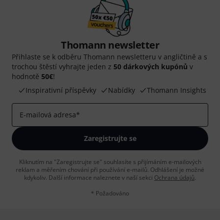
Thomann newsletter
Přihlaste se k odběru Thomann newsletteru v angličtině a s
trochou štěstí vyhrajte jeden z
50 dárkových kupónů
v
hodnotě
50€
!
Inspirativní příspěvky
Nabídky
Thomann Insights
E-mailová adresa
*
Zaregistrujte se
Kliknutím na "Zaregistrujte se" souhlasíte s přijímáním e-mailových
reklam a měřením chování při používání e-mailů. Odhlášení je možné
kdykoliv. Další informace naleznete v naší sekci
Ochrana údajů
.
* Požadováno