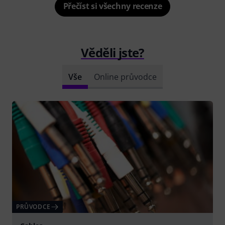
Přečíst si všechny recenze
Věděli jste?
Vše
Online průvodce
PRŮVODCE