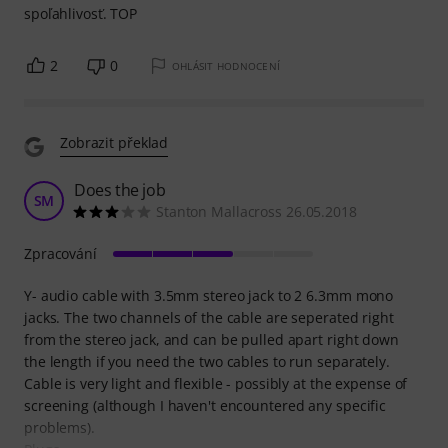
spoľahlivosť. TOP
2
0
OHLÁSIT HODNOCENÍ
Zobrazit překlad
Does the job
SM
Stanton Mallacross 26.05.2018
Zpracování
Y- audio cable with 3.5mm stereo jack to 2 6.3mm mono
jacks. The two channels of the cable are seperated right
from the stereo jack, and can be pulled apart right down
the length if you need the two cables to run separately.
Cable is very light and flexible - possibly at the expense of
screening (although I haven't encountered any specific
problems).