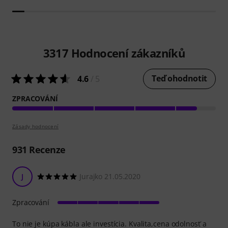
3317
Hodnocení zákazníků
Teď ohodnotit
4.6
/ 5
ZPRACOVÁNÍ
Zásady hodnocení
931
Recenze
J
Jurajko 21.05.2020
Zpracování
To nie je kúpa kábla ale investícia. Kvalita,cena odolnosť a