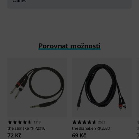
Cables
Porovnat možnosti
1313
2553
the sssnake
YPP2010
the sssnake
YRK2030
t
72 Kč
69 Kč