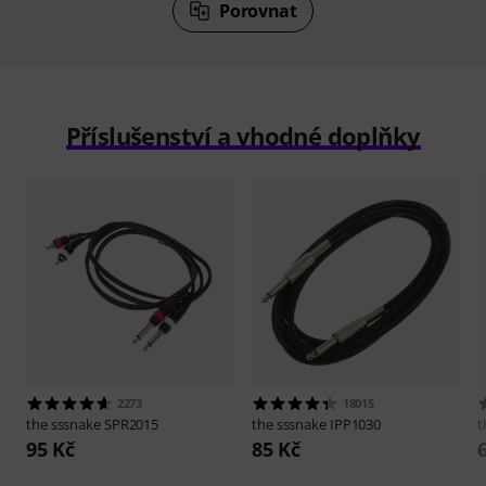
Porovnat
Příslušenství a vhodné doplňky
2273
18015
the sssnake
SPR2015
the sssnake
IPP1030
t
95 Kč
85 Kč