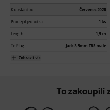
K dostání od
Červenec 2020
Prodejní jednotka
1 ks
Length
1,5 m
To Plug
Jack 3,5mm TRS male
Zobrazit víc
To zakoupili z