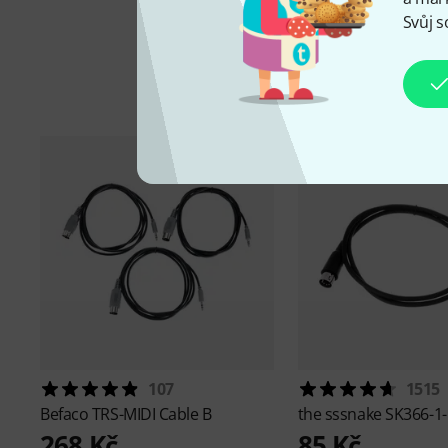
Svůj s
P
107
1515
Befaco
TRS-MIDI Cable B
the sssnake
SK366-1-
268 Kč
85 Kč