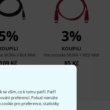
5%
3%
KOUPILI
KOUPILI
ke SK366-3-BLK Midi
the sssnake SK366-1-RED Midi
109 Kč
85 Kč
 se vším, co k tomu patří. Patří
ování preferencí. Pokud nemáte
cookie pro preference, statistiky