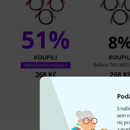
51%
8
KOUPILI
KOUPIL
Befaco TRS-MIDI
PŘESNĚ TENTO PRODUKT
268 Kč
268 K
Podá
S naši
sem n
nic pr
a mark