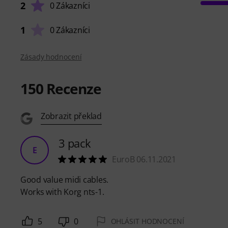
2
0 Zákazníci
1
0 Zákazníci
Zásady hodnocení
150
Recenze
Zobrazit překlad
3 pack
E
EuroB 06.11.2021
Good value midi cables.
Works with Korg nts-1.
5
0
OHLÁSIT HODNOCENÍ