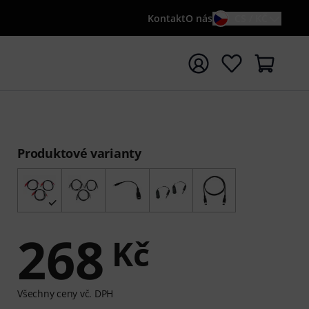
Kontakt
O nás
CS / KČ
t vyhledávání s vyhledávaným výrazem {searchTerm}
Produktové varianty
268
Kč
Všechny ceny vč. DPH