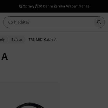
Opravy
30 Denní Záruka Vrácení Peněz
Začí
ely
Befaco
TRS-MIDI Cable A
 A
u 285 hodnocení zákazníků