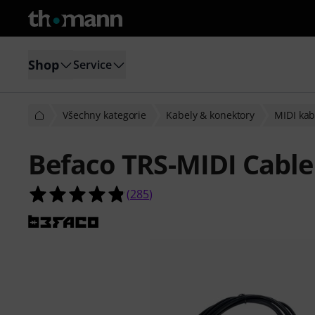
Shop
Service
Všechny kategorie
Kabely & konektory
MIDI kab
Befaco TRS-MIDI Cable
4.8 z 5 hvězdiček z celkového počt
(
285
)