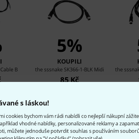
%
5%
I
KOUPILI
 Cable B
the sssnake SK366-1-BLK Midi
the sssna
č
85 Kč
vané s láskou!
Porovnat
mi cookies bychom vám rádi nabídli co nejlepší nákupní zážitek
apříklad vhodné nabídky, personalizované reklamy a zapamat
oti, můžete jednoduše potvrdit souhlas s používáním souborů 
eting kliknutím na "V pořádku!" (
zobrazit vše
).