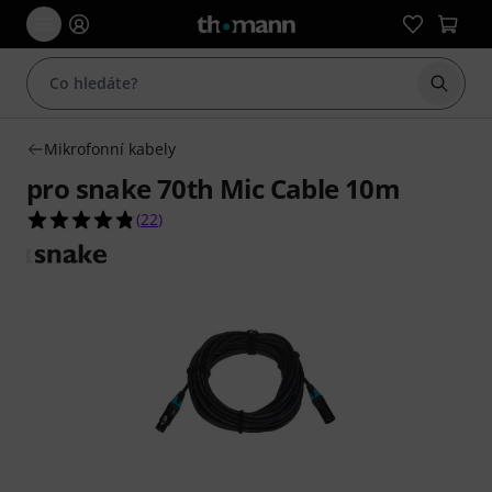
Začít 
Mikrofonní kabely
pro snake 70th Mic Cable 10m
4.8 z 5 hvězdiček z celkového počtu 22 hodnocen
(
22
)