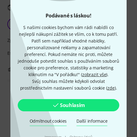
Zobrazit překlad
Podávané s láskou!
Top product
DD
S našimi cookies bychom vám rádi nabídli co
Dimitris D. 13.01.2026
nejlepší nákupní zážitek se vším, co k tomu patří.
Zpracování
Patří sem například vhodné nabídky,
personalizované reklamy a zapamatování
Essential for every studio. I have several of them!!
preferencí. Pokud nemáte nic proti, můžete
jednoduše potvrdit souhlas s používáním souborů
cookie pro preference, statistiky a marketing
0
0
OHLÁSIT HODNOCENÍ
kliknutím na "V pořádku!" (
zobrazit vše
).
Svůj souhlas můžete kdykoli odvolat
prostřednictvím nastavení souborů cookie (
zde
).
Přečíst si všechny recenze
Souhlasím
Věděli jste?
Odmítnout cookies
Další informace
Vše
Online průvodce
·
Impressum
Ochrana údajů