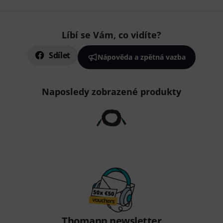
Líbí se Vám, co vidíte?
Sdílet
Nápověda a zpětná vazba
Naposledy zobrazené produkty
Thomann newsletter