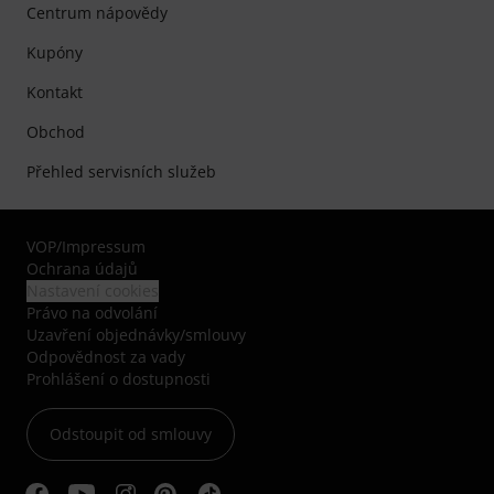
Centrum nápovědy
Kupóny
Kontakt
Obchod
Přehled servisních služeb
VOP
/
Impressum
Ochrana údajů
Nastavení cookies
Právo na odvolání
Uzavření objednávky/smlouvy
Odpovědnost za vady
Prohlášení o dostupnosti
Odstoupit od smlouvy