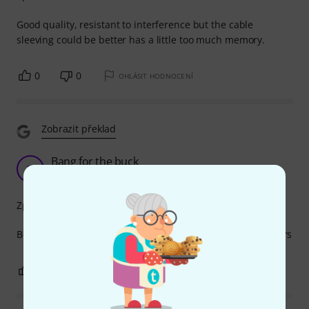
Good quality, resistant to interference but the cable
sleeving could be better has a little too much memory.
0
0
OHLÁSIT HODNOCENÍ
Zobrazit překlad
Bang for the buck
H
Hugo2000 03.12.2024
Zpracování
Best cable you can get for the price, with Neutrik connectors
1
0
OHLÁSIT HODNOCENÍ