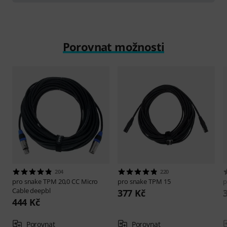
Porovnat možnosti
204
220
pro snake
TPM 20,0 CC Micro
pro snake
TPM 15
p
Cable deepbl
377 Kč
444 Kč
Porovnat
Porovnat