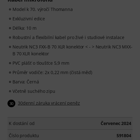
Model k 70. výročí Thomanna
Exkluzivní edice
Délka: 10 m
Robustní a flexibilní kabel pro živé i studiové instalace
Neutrik NC3 FXX-B 70 XLR konektor < - > Neutrik NC3 MXX-
B 70 XLR konektor
PVC plášť o tloušťce 5,9 mm
Průměr vodiče: 2x 0,22 mm (čistá měď)
Barva: Černá
Včetně suchého zipu
30denní záruka vrácení peněz
30
K dostání od
Červenec 2024
Číslo produktu
591804