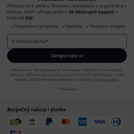
Přihlaste se k odběru Thomann newsletteru v angličtině a s
trochou štěstí vyhrajte jeden z
50 dárkových kupónů
v
hodnotě
50€
!
Inspirativní příspěvky
Nabídky
Thomann Insights
E-mailová adresa
*
Zaregistrujte se
Kliknutím na "Zaregistrujte se" souhlasíte s přijímáním e-mailových
reklam a měřením chování při používání e-mailů. Odhlášení je možné
kdykoliv. Další informace naleznete v naší sekci
Ochrana údajů
.
* Požadováno
Bezpečný nákup i platba