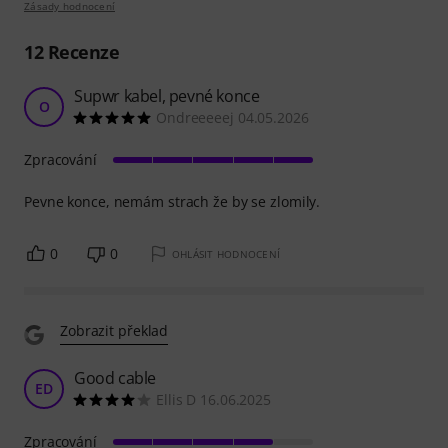
Zásady hodnocení
12
Recenze
Supwr kabel, pevné konce
O
Ondreeeeej 04.05.2026
Zpracování
Pevne konce, nemám strach že by se zlomily.
0
0
OHLÁSIT HODNOCENÍ
Zobrazit překlad
Good cable
ED
Ellis D 16.06.2025
Zpracování