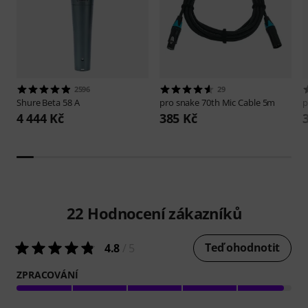
2596
29
Shure
Beta 58 A
pro snake
70th Mic Cable 5m
p
4 444 Kč
385 Kč
22
Hodnocení zákazníků
Teď ohodnotit
4.8
/ 5
ZPRACOVÁNÍ