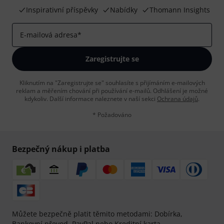
Inspirativní příspěvky
Nabídky
Thomann Insights
E-mailová adresa
*
Zaregistrujte se
Kliknutím na "Zaregistrujte se" souhlasíte s přijímáním e-mailových
reklam a měřením chování při používání e-mailů. Odhlášení je možné
kdykoliv. Další informace naleznete v naší sekci
Ochrana údajů
.
* Požadováno
Bezpečný nákup i platba
Můžete bezpečně platit těmito metodami: Dobírka,
Bankovní převod, PayPal nebo Kreditní karta.