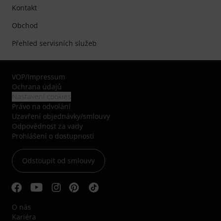
Kontakt
Obchod
Přehled servisních služeb
VOP
/
Impressum
Ochrana údajů
Nastavení cookies
Právo na odvolání
Uzavření objednávky/smlouvy
Odpovědnost za vady
Prohlášení o dostupnosti
Odstoupit od smlouvy
O nás
Kariéra