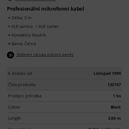
Profesionální mikrofonní kabel
Délka: 3 m
XLR samice -> XLR samec
Konektory Neutrik
Barva: Černá
30denní záruka vrácení peněz
30
K dostání od
Listopad 1999
Číslo produktu
133747
Prodejní jednotka
1 ks
Colour
Black
Length
3,00 m