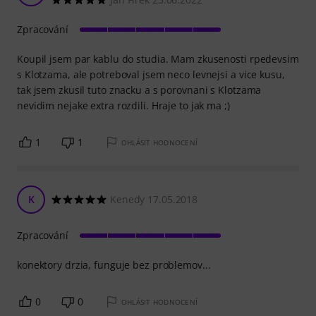
Zpracování
Koupil jsem par kablu do studia. Mam zkusenosti rpedevsim
s Klotzama, ale potreboval jsem neco levnejsi a vice kusu,
tak jsem zkusil tuto znacku a s porovnani s Klotzama
nevidim nejake extra rozdili. Hraje to jak ma ;)
1
1
OHLÁSIT HODNOCENÍ
K
Kenedy 17.05.2018
Zpracování
konektory drzia, funguje bez problemov...
0
0
OHLÁSIT HODNOCENÍ