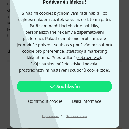
Podávané s láskou!
I am using this cable to connect wireless microphone
station with my mixer. It is good cable and after using it on
S našimi cookies bychom vám rádi nabídli co
about 20-30 gigs I do not have any problems with it. The
nejlepší nákupní zážitek se vším, co k tomu patří.
sound quality is perfect. With Neutrik connectors you have
Patří sem například vhodné nabídky,
feeling that you are using cable which may be bought with
personalizované reklamy a zapamatování
higher price! I recommend the purchase!
preferencí. Pokud nemáte nic proti, můžete
jednoduše potvrdit souhlas s používáním souborů
1
0
cookie pro preference, statistiky a marketing
OHLÁSIT HODNOCENÍ
kliknutím na "V pořádku!" (
zobrazit vše
).
Svůj souhlas můžete kdykoli odvolat
prostřednictvím nastavení souborů cookie (
zde
).
Přečíst si všechny recenze
Souhlasím
Věděli jste?
Odmítnout cookies
Další informace
Vše
Online průvodce
·
Impressum
Ochrana údajů