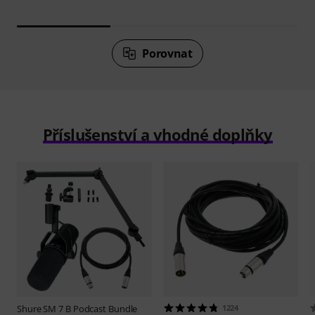
Porovnat
Příslušenství a vhodné doplňky
Shure
SM 7 B Podcast Bundle
1224