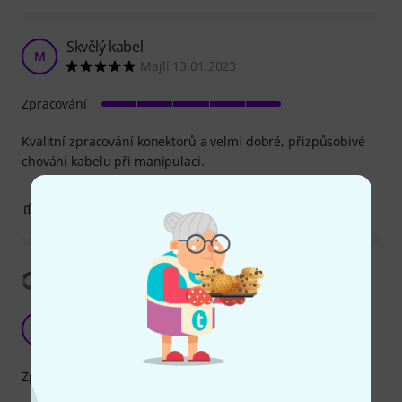
Skvělý kabel
M
Majlí 13.01.2023
Zpracování
Kvalitní zpracování konektorů a velmi dobré, přizpůsobivé
chování kabelu při manipulaci.
0
0
OHLÁSIT HODNOCENÍ
Zobrazit překlad
Good microphone cable!
M
Mtkolife 05.04.2022
Zpracování