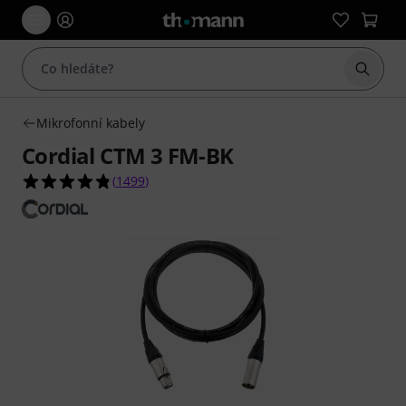
Začít 
Mikrofonní kabely
Cordial CTM 3 FM-BK
4.8 z 5 hvězdiček z celkového počtu 1499 hodno
(
1499
)