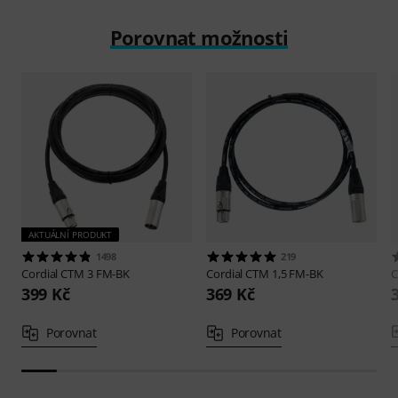
Porovnat možnosti
AKTUÁLNÍ PRODUKT
1498
219
Cordial
CTM 3 FM-BK
Cordial
CTM 1,5 FM-BK
C
399 Kč
369 Kč
Porovnat
Porovnat