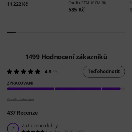
Cordial
CTM 10 FM-BK
S
11 222 Kč
585 Kč
1499
Hodnocení zákazníků
Teď ohodnotit
4.8
/ 5
ZPRACOVÁNÍ
Zásady hodnocení
437
Recenze
Za tu cenu dobry
JF
Jan Firek 23.06.2022