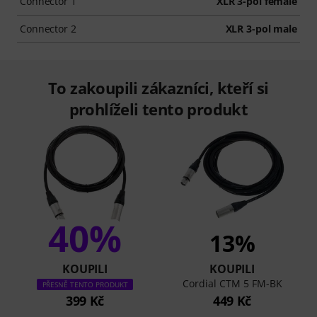
Connector 1
XLR 3-pol female
Connector 2
XLR 3-pol male
To zakoupili zákazníci, kteří si
prohlíželi tento produkt
40%
13%
KOUPILI
KOUPILI
Cordial CTM 5 FM-BK
PŘESNĚ TENTO PRODUKT
399 Kč
449 Kč