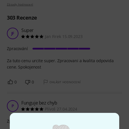
Zásady hodnocení
303
Recenze
Super
JF
Jan Firek 15.09.2023
Zpracování
Za tuto cenu urcite super. Zpracovani a kvalita odpovida
cene. Spokojenost
0
0
OHLÁSIT HODNOCENÍ
Funguje bez chyb
P
Plívoš 27.04.2024
Zpracování