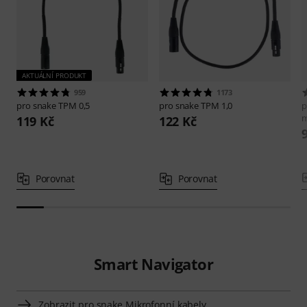
AKTUÁLNÍ PRODUKT
959
1173
pro snake
TPM 0,5
pro snake
TPM 1,0
p
119 Kč
122 Kč
Porovnat
Porovnat
Smart Navigator
Zobrazit pro snake Mikrofonní kabely