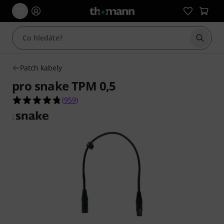
Začít 
Patch kabely
pro snake TPM 0,5
4.7 z 5 hvězdiček z celkového počtu 959 hodnoc
(
959
)