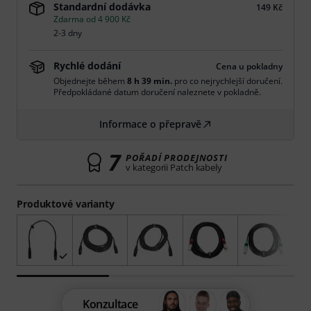
Standardní dodávka
149 Kč
Zdarma od 4 900 Kč
2-3 dny
Rychlé dodání
Cena u pokladny
Objednejte během
8 h 39 min.
pro co nejrychlejší doručení.
Předpokládané datum doručení naleznete v pokladně.
Informace o přepravě
7
POŘADÍ PRODEJNOSTI
v kategorii Patch kabely
Produktové varianty
Konzultace