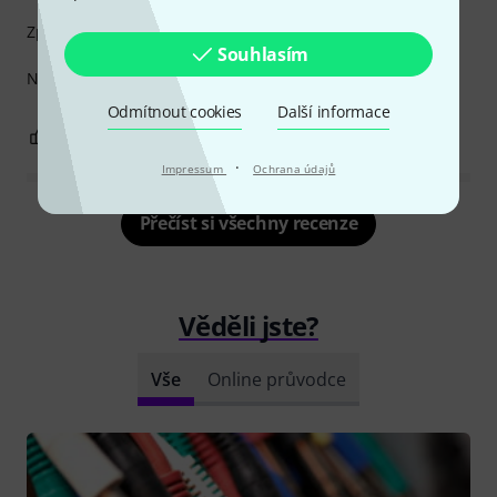
Zpracování
Souhlasím
Není co vytknout. Krátký kabel za velice příznivou cenu.
Odmítnout cookies
Další informace
0
0
OHLÁSIT HODNOCENÍ
·
Impressum
Ochrana údajů
Přečíst si všechny recenze
Věděli jste?
Vše
Online průvodce