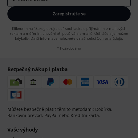
Zaregistrujte se
Kliknutím na "Zaregistrujte se" souhlasíte s přijímáním e-mailových
reklam a měřením chování při používání e-mailů. Odhlášení je možné
kdykoliv. Další informace naleznete v naší sekci
Ochrana údajů
.
* Požadováno
Bezpečný nákup i platba
Můžete bezpečně platit těmito metodami: Dobírka,
Bankovní převod, PayPal nebo Kreditní karta.
Vaše výhody