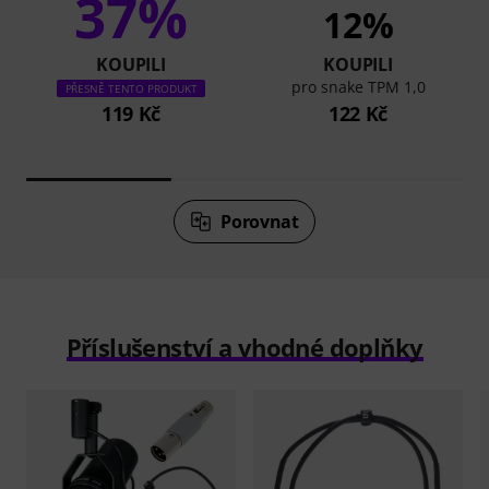
37%
12%
KOUPILI
KOUPILI
pro snake TPM 1,0
PŘESNĚ TENTO PRODUKT
119 Kč
122 Kč
Porovnat
Příslušenství a vhodné doplňky