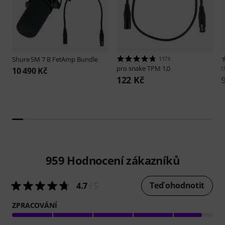
Shure
SM 7 B FetAmp Bundle
1173
pro snake
TPM 1,0
t
10 490 Kč
122 Kč
959
Hodnocení zákazníků
Teď ohodnotit
4.7
/ 5
ZPRACOVÁNÍ