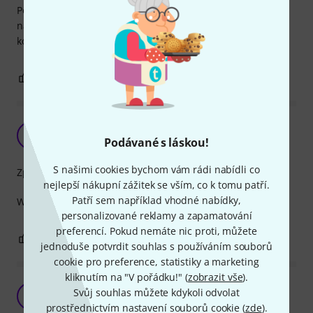
Používám tento kabel pro spojení komba a fantomového
napájení k mikrofonu kabel funguje jak má včetně pojistek
konektoru.
0
0
OHLÁSIT HODNOCENÍ
Pro Snake
MB
Podávané s láskou!
Mr. Banjo 02.09.2022
S našimi cookies bychom vám rádi nabídli co
Zpracování
nejlepší nákupní zážitek se vším, co k tomu patří.
Patří sem například vhodné nabídky,
Well made for great price. Thanks for fast delivery.
personalizované reklamy a zapamatování
preferencí. Pokud nemáte nic proti, můžete
0
0
OHLÁSIT HODNOCENÍ
jednoduše potvrdit souhlas s používáním souborů
cookie pro preference, statistiky a marketing
kliknutím na "V pořádku!" (
zobrazit vše
).
Top krátký propojovací kabel.
Svůj souhlas můžete kdykoli odvolat
M
MechySound 29.12.2024
prostřednictvím nastavení souborů cookie (
zde
).