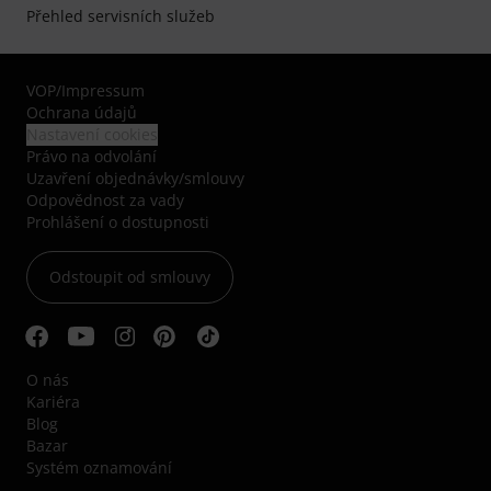
Přehled servisních služeb
VOP
/
Impressum
Ochrana údajů
Nastavení cookies
Právo na odvolání
Uzavření objednávky/smlouvy
Odpovědnost za vady
Prohlášení o dostupnosti
Odstoupit od smlouvy
O nás
Kariéra
Blog
Bazar
Systém oznamování