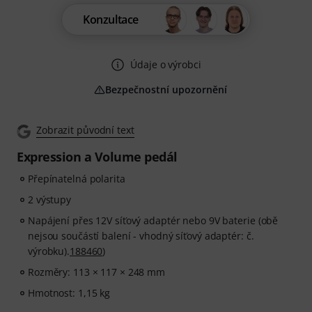
Konzultace
Údaje o výrobci
Bezpečnostní upozornění
Zobrazit původní text
Expression a Volume pedál
Přepínatelná polarita
2 výstupy
Napájení přes 12V síťový adaptér nebo 9V baterie (obě
nejsou součástí balení - vhodný síťový adaptér: č.
výrobku).
188460
)
Rozměry: 113 × 117 × 248 mm
Hmotnost: 1,15 kg