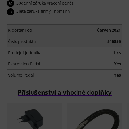
30denní záruka vrácení peněz
30
3letá záruka firmy Thomann
3
K dostání od
Červen 2021
Číslo produktu
516855
Prodejní jednotka
1 ks
Expression Pedal
Yes
Volume Pedal
Yes
Příslušenství a vhodné doplňky