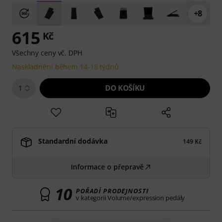
+8
615
Kč
Všechny ceny vč. DPH
Naskladnění během 14-18 týdnů
DO KOŠÍKU
1
Standardní dodávka
149 Kč
Informace o přepravě
10
POŘADÍ PRODEJNOSTI
v kategorii Volume/expression pedály