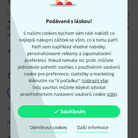
Zpracování
I use it as a volume pedal and simply works as intended, no
Podávané s láskou!
weird volume gaps/jumps from 0-100, quite solid build and
feel. Solid build but might be a bit big and heavy compared
S našimi cookies bychom vám rádi nabídli co
to "mini" pedals but not a con for me.
nejlepší nákupní zážitek se vším, co k tomu patří.
Patří sem například vhodné nabídky,
2
0
OHLÁSIT HODNOCENÍ
personalizované reklamy a zapamatování
preferencí. Pokud nemáte nic proti, můžete
jednoduše potvrdit souhlas s používáním souborů
cookie pro preference, statistiky a marketing
Zobrazit překlad
kliknutím na "V pořádku!" (
zobrazit vše
).
Svůj souhlas můžete kdykoli odvolat
Great volume pedal, good price
P
prostřednictvím nastavení souborů cookie (
zde
).
PsiC 18.03.2025
Zpracování
Souhlasím
just does the job - really good for the price
Odmítnout cookies
Další informace
1
0
OHLÁSIT HODNOCENÍ