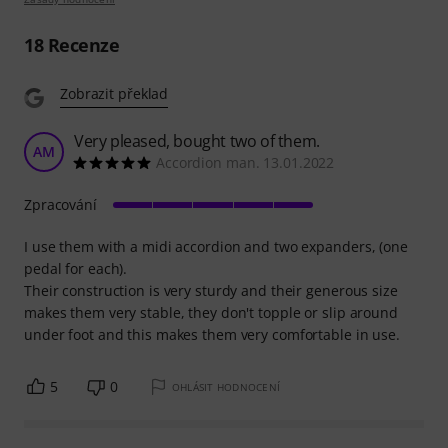
18
Recenze
Zobrazit překlad
Very pleased, bought two of them.
AM
Accordion man. 13.01.2022
Zpracování
I use them with a midi accordion and two expanders, (one
pedal for each).
Their construction is very sturdy and their generous size
makes them very stable, they don't topple or slip around
under foot and this makes them very comfortable in use.
5
0
OHLÁSIT HODNOCENÍ