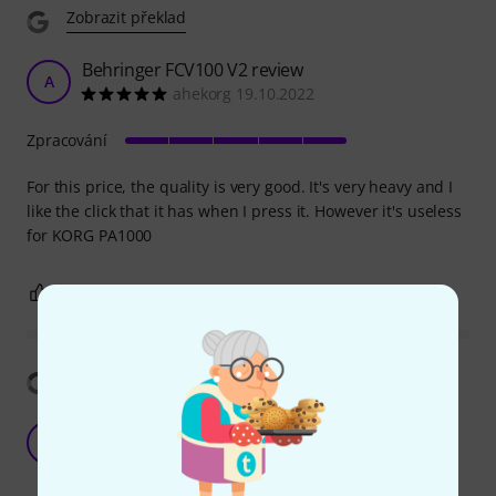
Zobrazit překlad
Behringer FCV100 V2 review
A
ahekorg 19.10.2022
Zpracování
For this price, the quality is very good. It's very heavy and I
like the click that it has when I press it. However it's useless
for KORG PA1000
3
2
OHLÁSIT HODNOCENÍ
Zobrazit překlad
Works as intended
DA
Deniz A. 07.02.2025