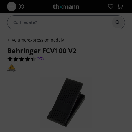
Začít 
Volume/expression pedály
Behringer FCV100 V2
4.4 z 5 hvězdiček z celkového počtu 27 hodnocen
(
27
)