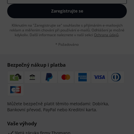
Zaregistrujte se
Kliknutím na "Zaregistrujte se" souhlasíte s přijímáním e-mailových
reklam a měřením chování při používání e-mailů. Odhlášení je možné
kdykoliv. Další informace naleznete v naší sekci
Ochrana údajů
.
* Požadováno
Bezpečný nákup i platba
Můžete bezpečně platit těmito metodami: Dobírka,
Bankovní převod, PayPal nebo Kreditní karta.
Vaše výhody
3letá záruka firmy Thomann