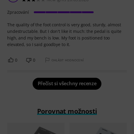
Zpracování
The quality of the foot control is very good, sturdy, almost
undestructable. But I don't like it much: the pedal is quite
high, and my bench is low. My foot is positioned too
elevated, so I said goodbye to it.
0
0
OHLÁSIT HODNOCENÍ
Přečíst si všechny recenze
Porovnat možnosti