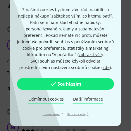
0
0
OHLÁSIT HODNOCENÍ
S našimi cookies bychom vám rádi nabídli co
nejlepší nákupní zážitek se vším, co k tomu patří.
Patří sem například vhodné nabídky,
Zobrazit překlad
personalizované reklamy a zapamatování
preferencí. Pokud nemáte nic proti, můžete
Good made, good grip
jednoduše potvrdit souhlas s používáním souborů
A
AROSS 11.01.2019
cookie pro preference, statistiky a marketing
kliknutím na "V pořádku!" (
zobrazit vše
).
Zpracování
Svůj souhlas můžete kdykoli odvolat
prostřednictvím nastavení souborů cookie (
zde
).
The pedal is very large and pleasant to use
Souhlasím
0
0
OHLÁSIT HODNOCENÍ
Odmítnout cookies
Další informace
Zobrazit překlad
·
Impressum
Ochrana údajů
To big for me
NI
New Ignis 20.05.2026