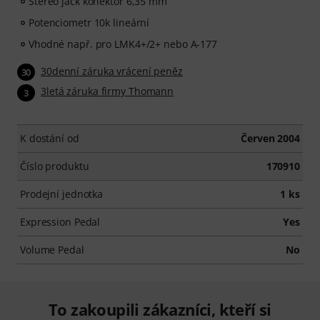
Stereo jack konektor 6,35 mm
Potenciometr 10k lineární
Vhodné např. pro LMK4+/2+ nebo A-177
30denní záruka vrácení peněz
30
3letá záruka firmy Thomann
3
K dostání od
Červen 2004
Číslo produktu
170910
Prodejní jednotka
1 ks
Expression Pedal
Yes
Volume Pedal
No
To zakoupili zákazníci, kteří si