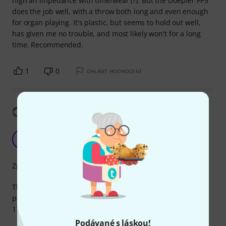
high an impedance with time/wear (?). But the Doepfer FP5
does the job well, with a throw both long and even enough
for organ playing. It's plastic, but seems to hold out well,
has given me no trouble, and most likely won't for a long
time. Recommended.
1
0
OHLÁSIT HODNOCENÍ
Zobrazit překlad
I does its job
M
MassimoDavi 11.06.2020
Zpracování
The Doepfer FP5 does its job efficiently, after all it's only a
pedal. I have 2 of them and a foot switch with relative A-
177-2. Happy out!
Podávané s láskou!