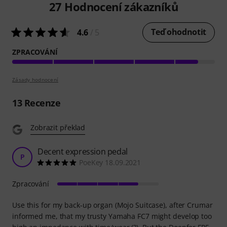
27
Hodnocení zákazníků
Teď ohodnotit
4.6
/ 5
ZPRACOVÁNÍ
Zásady hodnocení
13
Recenze
Zobrazit překlad
Decent expression pedal
P
PoeKey 18.09.2021
Zpracování
Use this for my back-up organ (Mojo Suitcase), after Crumar
informed me, that my trusty Yamaha FC7 might develop too