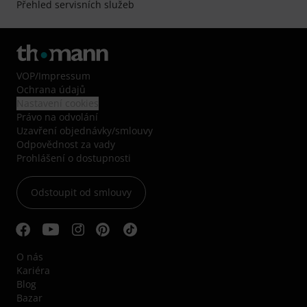
Přehled servisních služeb
VOP
/
Impressum
Ochrana údajů
Nastavení cookies
Právo na odvolání
Uzavření objednávky/smlouvy
Odpovědnost za vady
Prohlášení o dostupnosti
Odstoupit od smlouvy
O nás
Kariéra
Blog
Bazar