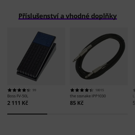
Příslušenství a vhodné doplňky
99
18015
Boss
FV-50L
the sssnake
IPP1030
L
2 111 Kč
85 Kč