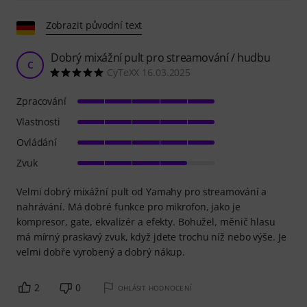
Zobrazit původní text
Dobrý mixážní pult pro streamování / hudbu
C
CyTeXX 16.03.2025
Zpracování
Vlastnosti
Ovládání
Zvuk
Velmi dobrý mixážní pult od Yamahy pro streamování a
nahrávání. Má dobré funkce pro mikrofon, jako je
kompresor, gate, ekvalizér a efekty. Bohužel, měnič hlasu
má mírný praskavý zvuk, když jdete trochu níž nebo výše. Je
velmi dobře vyrobený a dobrý nákup.
2
0
OHLÁSIT HODNOCENÍ