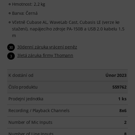
Hmotnost: 2,2 kg
Barva: Černá
Včetně Cubase AL, WaveLab Cast, Cubasis LE (verze ke
stažení), napájecího zdroje PA-150B a USB 2.0 kabelu 1,5
m
30denní záruka vrácení peněz
30
3letá záruka firmy Thomann
3
K dostání od
Únor 2023
Číslo produktu
559762
Prodejní jednotka
1 ks
Recording / Playback Channels
8x6
Number of Mic Inputs
2
Number of Line Inputs
8