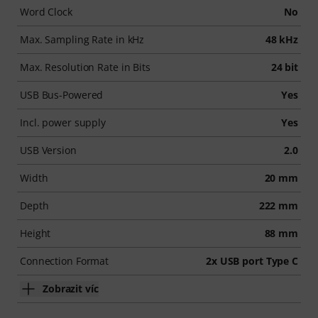
Word Clock
No
Max. Sampling Rate in kHz
48 kHz
Max. Resolution Rate in Bits
24 bit
USB Bus-Powered
Yes
Incl. power supply
Yes
USB Version
2.0
Width
20 mm
Depth
222 mm
Height
88 mm
Connection Format
2x USB port Type C
Zobrazit víc