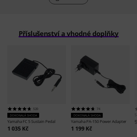
Příslušenství a vhodné doplňky
520
74
S
DOKONALÁ SHODA
DOKONALÁ SHODA
Yamaha
FC 5 Sustain Pedal
Yamaha
PA-150 Power Adapter
1 035 Kč
1 199 Kč