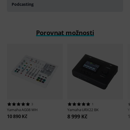
Podcasting
Porovnat možnosti
3
1
Yamaha
AG08 WH
Yamaha
URX22 BK
8 999 Kč
10 890 Kč
1