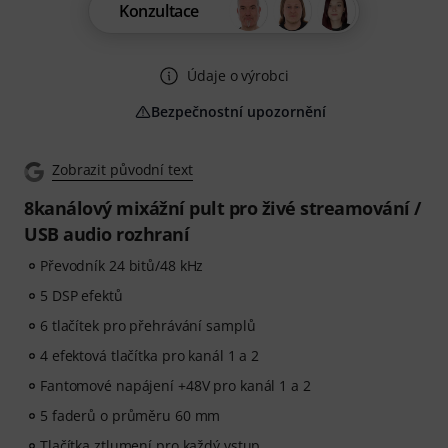
Konzultace
Údaje o výrobci
Bezpečnostní upozornění
Zobrazit původní text
8kanálový mixážní pult pro živé streamování /
USB audio rozhraní
Převodník 24 bitů/48 kHz
5 DSP efektů
6 tlačítek pro přehrávání samplů
4 efektová tlačítka pro kanál 1 a 2
Fantomové napájení +48V pro kanál 1 a 2
5 faderů o průměru 60 mm
Tlačítka ztlumení pro každý vstup