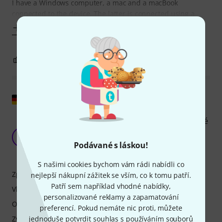
I have a Windows computer, a mac and a macBook
connected to the device. The latter is connected using a
Zobrazit víc
7
0
OHLÁSIT HODNOCENÍ
Zobrazit původní text
Špičkový mixážní pult pro začátečníky i pokročilé
uživatele – jednoduchý, výkonný a cenově
G
dostupný.
Podávané s láskou!
Gamer79Life 23.01.2026
S našimi cookies bychom vám rádi nabídli co
Zpracování
nejlepší nákupní zážitek se vším, co k tomu patří.
Patří sem například vhodné nabídky,
Vlastnosti
personalizované reklamy a zapamatování
Ovládání
preferencí. Pokud nemáte nic proti, můžete
jednoduše potvrdit souhlas s používáním souborů
Zvuk