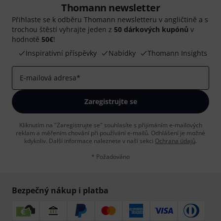
Thomann newsletter
Přihlaste se k odběru Thomann newsletteru v angličtině a s
trochou štěstí vyhrajte jeden z
50 dárkových kupónů
v
hodnotě
50€
!
Inspirativní příspěvky
Nabídky
Thomann Insights
E-mailová adresa
*
Zaregistrujte se
Kliknutím na "Zaregistrujte se" souhlasíte s přijímáním e-mailových
reklam a měřením chování při používání e-mailů. Odhlášení je možné
kdykoliv. Další informace naleznete v naší sekci
Ochrana údajů
.
* Požadováno
Bezpečný nákup i platba