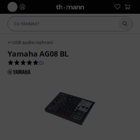
Začít 
USB audio rozhraní
Yamaha AG08 BL
5.0 z 5 hvězdiček z celkového počtu 5 hodnocení
(
5
)