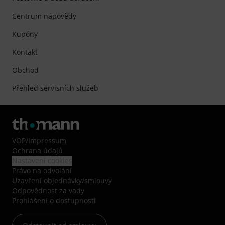
Centrum nápovědy
Kupóny
Kontakt
Obchod
Přehled servisních služeb
VOP
/
Impressum
Ochrana údajů
Nastavení cookies
Právo na odvolání
Uzavření objednávky/smlouvy
Odpovědnost za vady
Prohlášení o dostupnosti