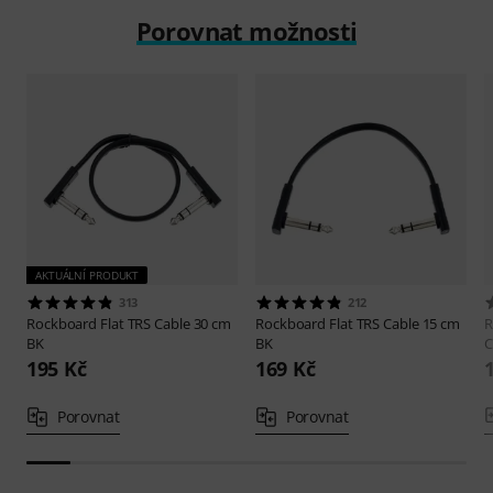
Porovnat možnosti
AKTUÁLNÍ PRODUKT
313
212
Rockboard
Flat TRS Cable 30 cm
Rockboard
Flat TRS Cable 15 cm
R
BK
BK
C
195 Kč
169 Kč
Porovnat
Porovnat