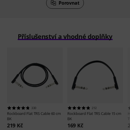
Porovnat
Příslušenství a vhodné doplňky
330
212
Rockboard
Flat TRS Cable 60 cm
Rockboard
Flat TRS Cable 15 cm
H
BK
BK
T
219 Kč
169 Kč