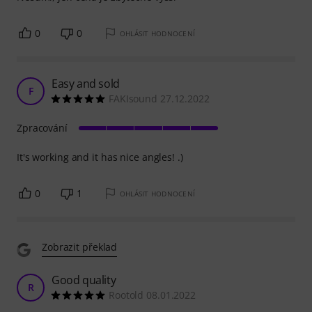
0
0
OHLÁSIT HODNOCENÍ
Easy and sold
F
FAKIsound 27.12.2022
Zpracování
It's working and it has nice angles! .)
0
1
OHLÁSIT HODNOCENÍ
Zobrazit překlad
Good quality
R
Rootold 08.01.2022