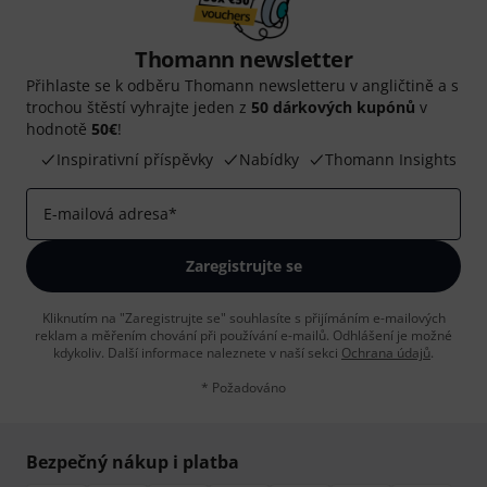
Thomann newsletter
Přihlaste se k odběru Thomann newsletteru v angličtině a s
trochou štěstí vyhrajte jeden z
50 dárkových kupónů
v
hodnotě
50€
!
Inspirativní příspěvky
Nabídky
Thomann Insights
E-mailová adresa
*
Zaregistrujte se
Kliknutím na "Zaregistrujte se" souhlasíte s přijímáním e-mailových
reklam a měřením chování při používání e-mailů. Odhlášení je možné
kdykoliv. Další informace naleznete v naší sekci
Ochrana údajů
.
* Požadováno
Bezpečný nákup i platba