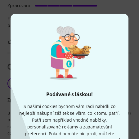
Zpracování
Flexible, good quality cable, couldn't ask for more for that
price
0
0
OHLÁSIT HODNOCENÍ
Zobrazit překlad
not reliable - can not recommend
P
playingear 26.02.2019
Podávané s láskou!
Zpracování
S našimi cookies bychom vám rádi nabídli co
unfortunately I find that when using this with an expression
nejlepší nákupní zážitek se vším, co k tomu patří.
pedal between rehearsal and home, that the connection
Patří sem například vhodné nabídky,
seems at time to be lost (then with a little wiggle of the
personalizované reklamy a zapamatování
connection, it comes back). this is then not reliable for live
preferencí. Pokud nemáte nic proti, můžete