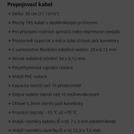
Propojovací kabel
Délka: 30 cm (11 13/16")
Plochý TRS kabel s obdélníkovým průřezem
Pro připojení nožních spínačů nebo expression pedálů
Prostorově úsporné a extra úzké úhlové jack konektory
2 samostatné flexibilní měděné vodiče: 20 x 0,12 mm
Vinuté měděné stínění: 34 x 0,12 mm
Polyethylenová signální izolace
Vnější PVC izolace
Kapacita menší než 10 pF/decimetr
Odpor vodiče menší než 10 mOhm/decimetr
Úhlové 6,3mm stereo jack konektory
Provozní teploty: -15 °C až +70 °C
Vnější rozměry kabelu (Š x V): 7 x 3 mm (obdélníkový)
Vnější rozměry zástrčky (Š x V): 12,5 x 7,5 mm