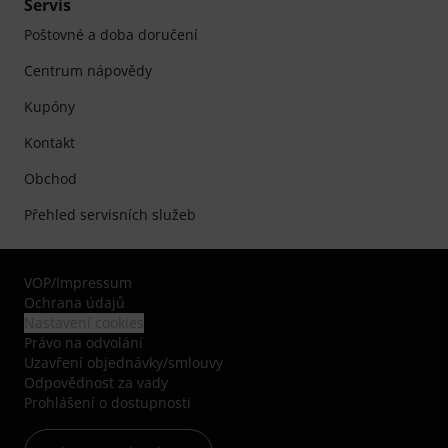
Servis
Poštovné a doba doručení
Centrum nápovědy
Kupóny
Kontakt
Obchod
Přehled servisních služeb
VOP
/
Impressum
Ochrana údajů
Nastavení cookies
Právo na odvolání
Uzavření objednávky/smlouvy
Odpovědnost za vady
Prohlášení o dostupnosti