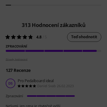
313
Hodnocení zákazníků
Teď ohodnotit
4.8
/ 5
ZPRACOVÁNÍ
Zásady hodnocení
127
Recenze
Pro Pedalboard ideal
DS
Daniel Svab 26.02.2023
Zpracování
Nešumí, jen cena je zbytečně vyšší