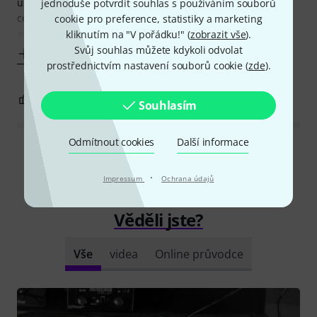
use. PS: i do not seem to have this issue with the
jednoduše potvrdit souhlas s používáním souborů
connections that are fixed and not being regularly taken in
cookie pro preference, statistiky a marketing
and out as with the
kliknutím na "V pořádku!" (
zobrazit vše
).
Svůj souhlas můžete kdykoli odvolat
Zobrazit víc
prostřednictvím nastavení souborů cookie (
zde
).
1
0
OHLÁSIT HODNOCENÍ
Souhlasím
Odmítnout cookies
Další informace
Přečíst si všechny recenze
·
Impressum
Ochrana údajů
Věděli jste?
Vše
videa
Online průvodce