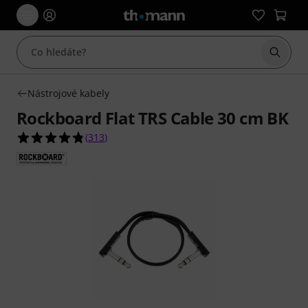
Začít 
Nástrojové kabely
Rockboard Flat TRS Cable 30 cm BK
4.8 z 5 hvězdiček z celkového počtu 313 hodnoc
(
313
)