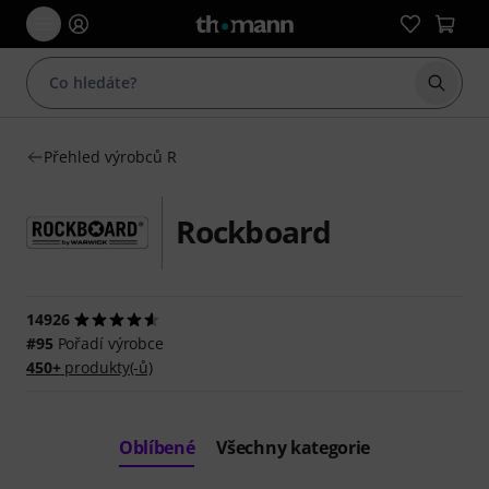
Začít 
Přehled výrobců R
Rockboard
14926
#95
Pořadí výrobce
450+
produkty(-ů)
Oblíbené
Všechny kategorie