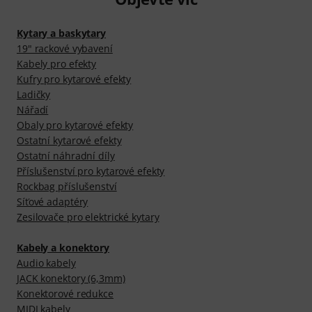
Kytary a baskytary
19" rackové vybavení
Kabely pro efekty
Kufry pro kytarové efekty
Ladičky
Nářadí
Obaly pro kytarové efekty
Ostatní kytarové efekty
Ostatní náhradní díly
Příslušenství pro kytarové efekty
Rockbag příslušenství
Síťové adaptéry
Zesilovače pro elektrické kytary
Kabely a konektory
Audio kabely
JACK konektory (6,3mm)
Konektorové redukce
MIDI kabely