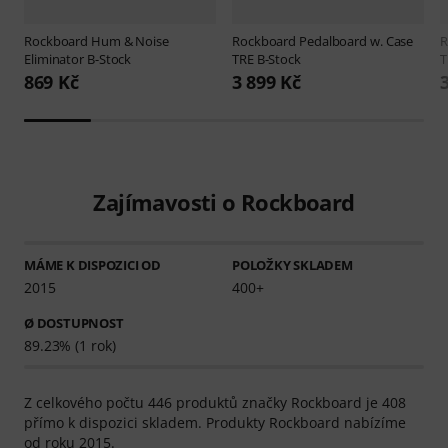
Rockboard
Hum & Noise
Rockboard
Pedalboard w. Case
R
Eliminator B-Stock
TRE B-Stock
T
869 Kč
3 899 Kč
Zajímavosti o Rockboard
MÁME K DISPOZICI OD
POLOŽKY SKLADEM
2015
400+
Ø DOSTUPNOST
89.23% (1 rok)
Z celkového počtu 446 produktů značky Rockboard je 408
přímo k dispozici skladem. Produkty Rockboard nabízíme
od roku 2015.