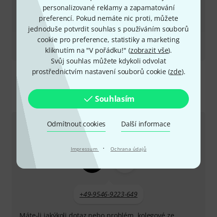
personalizované reklamy a zapamatování
preferencí. Pokud nemáte nic proti, můžete
jednoduše potvrdit souhlas s používáním souborů
cookie pro preference, statistiky a marketing
Recenze
kliknutím na "V pořádku!" (
zobrazit vše
).
QUAD 4.1 B with Gig Bag
Svůj souhlas můžete kdykoli odvolat
prostřednictvím nastavení souborů cookie (
zde
).
Souhlasím
Kontaktujte nás
Odmítnout cookies
Další informace
Zákaznický servis - Česko
·
Impressum
Ochrana údajů
+49-9546-9223-649
Máte-li jakýkoli dotaz nebo problém, kolegové ze