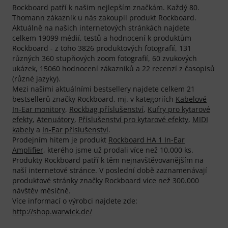
Rockboard patří k našim nejlepším značkám. Každý 80.
Thomann zákazník u nás zakoupil produkt Rockboard.
Aktuálně na našich internetových stránkách najdete
celkem 19099 médií, testů a hodnocení k produktům
Rockboard - z toho 3826 produktových fotografií, 131
různých 360 stupňových zoom fotografií, 60 zvukových
ukázek, 15060 hodnocení zákazníků a 22 recenzí z časopisů
(různé jazyky).
Mezi našimi aktuálními bestsellery najdete celkem 21
bestsellerů značky Rockboard, mj. v kategoriích
Kabelové
In-Ear monitory
,
Rockbag příslušenství
,
Kufry pro kytarové
efekty
,
Atenuátory
,
Příslušenství pro kytarové efekty
,
MIDI
kabely
a
In-Ear příslušenství
.
Prodejním hitem je produkt
Rockboard HA 1 In-Ear
Amplifier
, kterého jsme už prodali více než 10.000 ks.
Produkty Rockboard patří k těm nejnavštěvovanějším na
naší internetové stránce. V poslední době zaznamenávají
produktové stránky značky Rockboard více než 300.000
návštěv měsíčně.
Více informací o výrobci najdete zde:
http://shop.warwick.de/