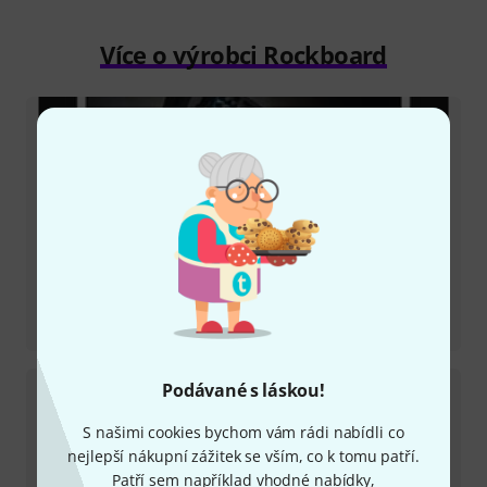
Více o výrobci Rockboard
Recenze
DUO 2.1 B with Gig Bag
Podávané s láskou!
S našimi cookies bychom vám rádi nabídli co
nejlepší nákupní zážitek se vším, co k tomu patří.
Patří sem například vhodné nabídky,