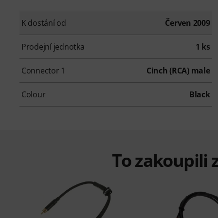
K dostání od
Červen 2009
Prodejní jednotka
1 ks
Connector 1
Cinch (RCA) male
Colour
Black
To zakoupili z