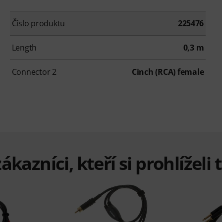
Číslo produktu
225476
Length
0,3 m
Connector 2
Cinch (RCA) female
ákazníci, kteří si prohlížel