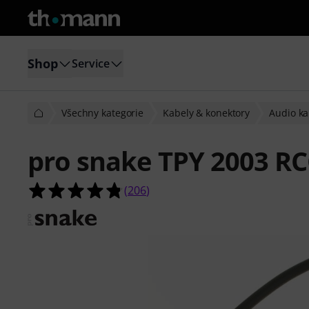
Shop
Service
Všechny kategorie
Kabely & konektory
Audio ka
pro snake TPY 2003 R
4.8 z 5 hvězdiček z celkového počt
(
206
)