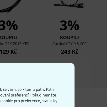
3%
3%
KOUPILI
KOUPILI
ake TPY 2015 KPP
Cordial CFY 0,3 YCC
129 Kč
243 Kč
 se vším, co k tomu patří. Patří
ování preferencí. Pokud nemáte
cookie pro preference, statistiky