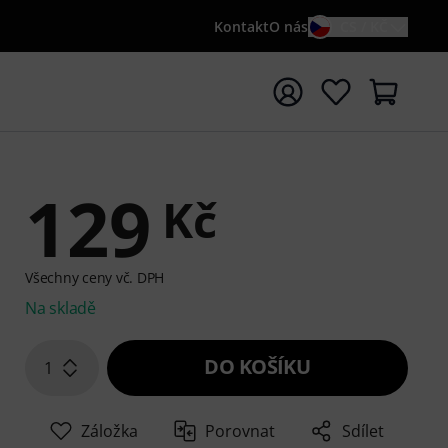
Kontakt
O nás
CS / KČ
t vyhledávání s vyhledávaným výrazem {searchTerm}
129
Kč
Všechny ceny vč. DPH
Na skladě
DO KOŠÍKU
1
Záložka
Porovnat
Sdílet