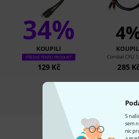
34%
4
KOUPILI
KOUPIL
Cordial CFU 1
PŘESNĚ TENTO PRODUKT
129 Kč
285 K
Podá
S naši
sem n
nic pr
a mark