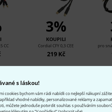
%
3%
I
KOUPILI
,5 CC
Cordial CFY 0,3 CEE
pro sn
č
219 Kč
Porovnat
vané s láskou!
mi cookies bychom vám rádi nabídli co nejlepší nákupní zážitek
apříklad vhodné nabídky, personalizované reklamy a zapamat
oti, můžete jednoduše potvrdit souhlas s používáním souborů 
eting kliknutím na "V pořádku!" (
zobrazit vše
).