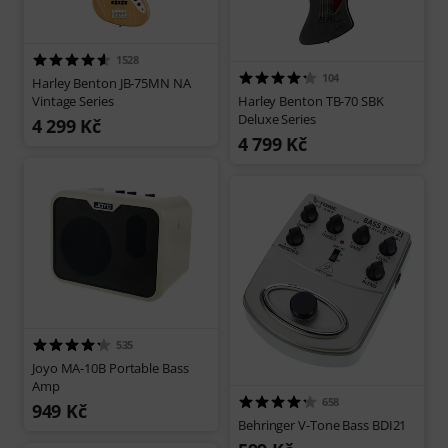
1528
104
Harley Benton JB-75MN NA
Vintage Series
Harley Benton TB-70 SBK
Deluxe Series
4 299 Kč
4 799 Kč
535
Joyo MA-10B Portable Bass
Amp
658
949 Kč
Behringer V-Tone Bass BDI21