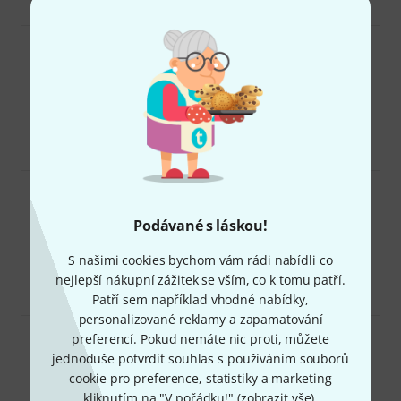
Baskytary
42
DJ příslušenství
37
Dárky pro zpěváky
40
Podávané s láskou!
S našimi cookies bychom vám rádi nabídli co
Piána a klávesy
49
nejlepší nákupní zážitek se vším, co k tomu patří.
Patří sem například vhodné nabídky,
personalizované reklamy a zapamatování
preferencí. Pokud nemáte nic proti, můžete
Bubny a perkuse
47
jednoduše potvrdit souhlas s používáním souborů
cookie pro preference, statistiky a marketing
kliknutím na "V pořádku!" (
zobrazit vše
).