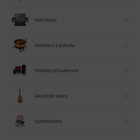
Nahrávání
43
Meditace a pohoda
21
Pódiové příslušenství
40
Akustické kytary
40
Synthezátory
36