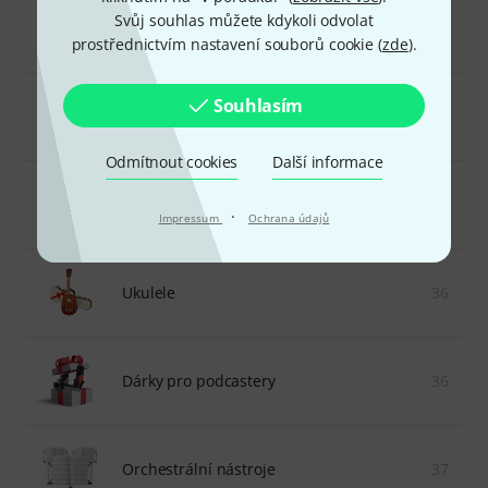
Svůj souhlas můžete kdykoli odvolat
Dechové nástroje
59
prostřednictvím nastavení souborů cookie (
zde
).
Souhlasím
Tvorba rytmů
24
Odmítnout cookies
Další informace
Dárky pro všechny hudebníky
46
·
Impressum
Ochrana údajů
Ukulele
36
Dárky pro podcastery
36
Orchestrální nástroje
37