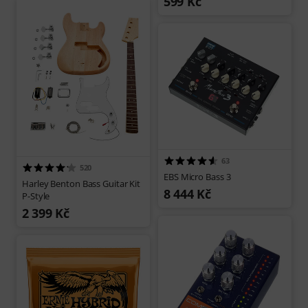
599 Kč
63
520
EBS Micro Bass 3
Harley Benton Bass Guitar Kit
8 444 Kč
P-Style
2 399 Kč