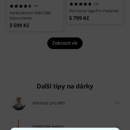
236
181
the t.bone GigA Pro Pedal Set
Harley Benton MB-5 SBK
5 799 Kč
Deluxe Series
3 599 Kč
Zobrazit víc
Další tipy na dárky
Nástroje pro děti
44
Elektrické kytary
36