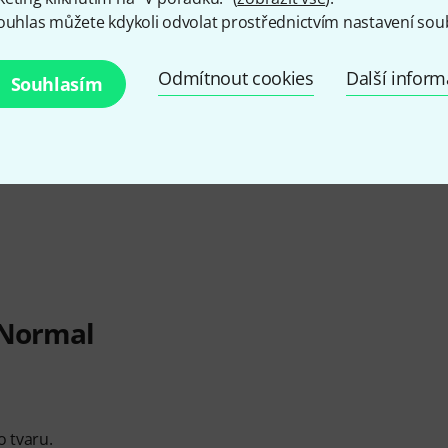
ouhlas můžete kdykoli odvolat prostřednictvím nastavení sou
Odmítnout cookies
Další infor
Souhlasím
 Normal
o tvaru.