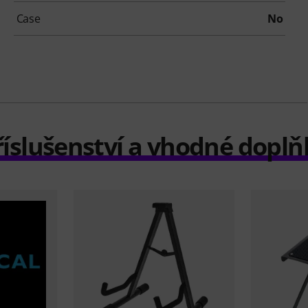
Case
No
říslušenství a vhodné doplň