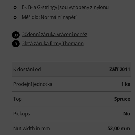
E-, B- a G-stringy jsou vyrobeny z nylonu
Měřidlo: Normální napětí
30denní záruka vrácení peněz
30
3letá záruka firmy Thomann
3
K dostání od
Září 2011
Prodejní jednotka
1 ks
Top
Spruce
Pickups
No
Nut width in mm
52,00 mm