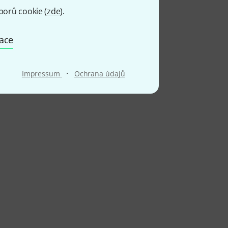
borů cookie (
zde
).
mace
·
Impressum
Ochrana údajů