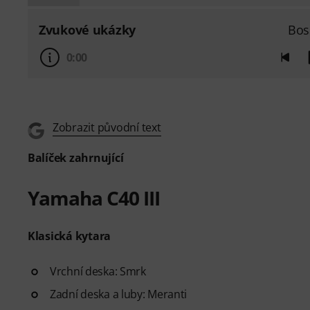
Zvukové ukázky
Bos
0:00
Zobrazit původní text
Balíček zahrnující
Yamaha C40 III
Klasická kytara
Vrchní deska: Smrk
Zadní deska a luby: Meranti