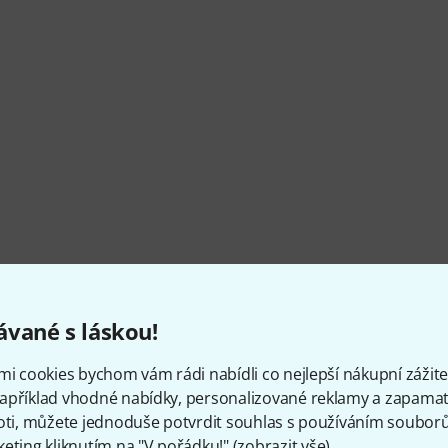
vané s láskou!
celulózovým lakem!
mi cookies bychom vám rádi nabídli co nejlepší nákupní zážitek
apříklad vhodné nabídky, personalizované reklamy a zapamat
oti, můžete jednoduše potvrdit souhlas s používáním souborů 
eting kliknutím na "V pořádku!" (
zobrazit vše
).