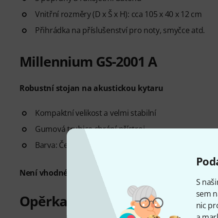
Vnitřní rozměry (D x Š x H): cca 105 x 40 x 12 cm
Přihrádka na příslušenství pro noty, smyčce atd.
Millennium GS-2001 A
Robustní stojan na akustickou kytaru
Kompaktní velikost a velmi stabilní
Gumová trubice chrání přístroj
Barva: Černá
Podá
Není vhodné pro dlouhodobé použití u kytar s nitro
S naši
sem n
Opěrka nohou Millennium
nic pr
a mark