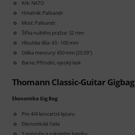
Krk: NATO
Hmatník: Palisandr
Most: Palisandr
Šířka nultého pražce: 52 mm
Hloubka těla: 43 - 100 mm
Délka menzury: 650 mm (25.59")
Barva: Přírodní, vysoký lesk
Thomann Classic-Guitar Gigbag
Ekonomika Gig Bag
Pro 4/4 koncertní kytaru
Ekonomická řada
S popruhy a rukojeťmi batohu