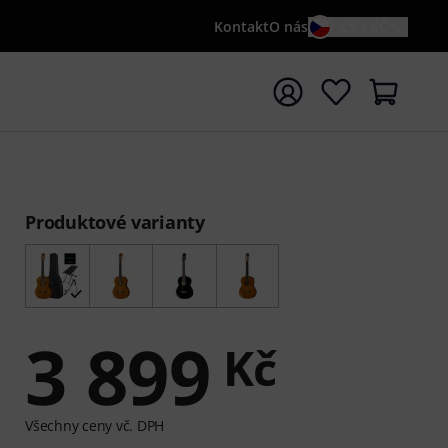
Kontakt
O nás
CS / KČ
t vyhledávání s vyhledávaným výrazem {searchTerm}
Produktové varianty
3 899
Kč
Všechny ceny vč. DPH