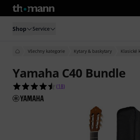
Shop
Service
Všechny kategorie
Kytary & baskytary
Klasické 
Yamaha C40 Bundle
4.5 z 5 hvězdiček z celkového počt
(
18
)