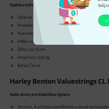
Opěrka nohou pro kytaru
Svůj s
Výškově nastavitelná se 4 drážkami
Protiskluzová gumová podložka
Nastavitelná výška od 12,5 do 25 cm
Délka: cca 25 cm
Šířka: cca 10 cm
Hmotnost: 0,60 kg
Barva: Černá
Harley Benton Valuestrings CL
Sada strun pro klasickou kytaru
Struny E, A a D jsou postříbřené a vinuté do kulatéh