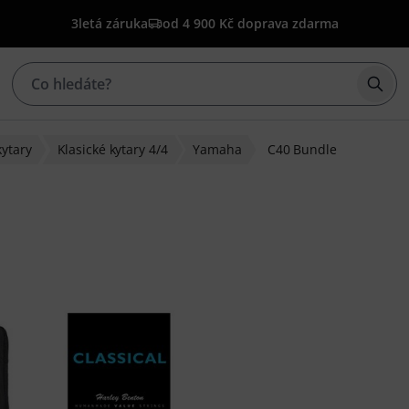
3letá záruka
od 4 900 Kč doprava zdarma
Začí
kytary
Klasické kytary 4/4
Yamaha
C40 Bundle
u 18 hodnocení zákazníků