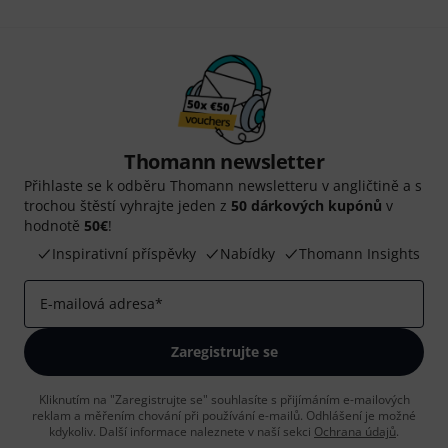
Thomann newsletter
Přihlaste se k odběru Thomann newsletteru v angličtině a s
trochou štěstí vyhrajte jeden z
50 dárkových kupónů
v
hodnotě
50€
!
Inspirativní příspěvky
Nabídky
Thomann Insights
E-mailová adresa
*
Zaregistrujte se
Kliknutím na "Zaregistrujte se" souhlasíte s přijímáním e-mailových
reklam a měřením chování při používání e-mailů. Odhlášení je možné
kdykoliv. Další informace naleznete v naší sekci
Ochrana údajů
.