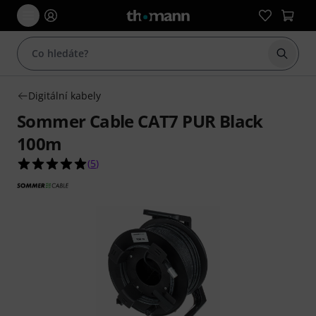
Začít 
Digitální kabely
Sommer Cable CAT7 PUR Black
100m
5.0 z 5 hvězdiček z celkového počtu 5 hodnocení
(
5
)