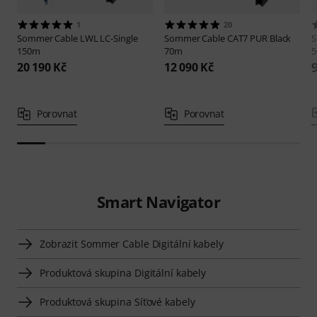
1
20
Sommer Cable
LWL LC-Single
Sommer Cable
CAT7 PUR Black
S
150m
70m
20 190 Kč
12 090 Kč
Porovnat
Porovnat
Smart Navigator
Zobrazit Sommer Cable Digitální kabely
Produktová skupina Digitální kabely
Produktová skupina Síťové kabely