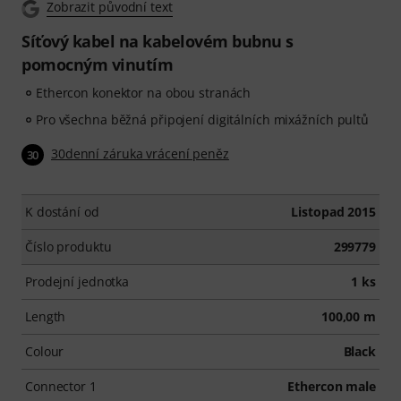
Zobrazit původní text
Síťový kabel na kabelovém bubnu s
pomocným vinutím
Ethercon konektor na obou stranách
Pro všechna běžná připojení digitálních mixážních pultů
30denní záruka vrácení peněz
30
K dostání od
Listopad 2015
Číslo produktu
299779
Prodejní jednotka
1 ks
Length
100,00 m
Colour
Black
Connector 1
Ethercon male