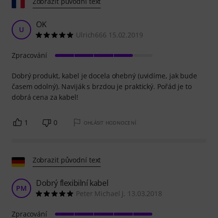
Zobrazit původní text
OK
U
Ulrich666 15.02.2019
Zpracování
Dobrý produkt, kabel je docela ohebný (uvidíme, jak bude
časem odolný). Naviják s brzdou je praktický. Pořád je to
dobrá cena za kabel!
1
0
OHLÁSIT HODNOCENÍ
Zobrazit původní text
Dobrý flexibilní kabel
PM
Peter Michael J. 13.03.2018
Zpracování