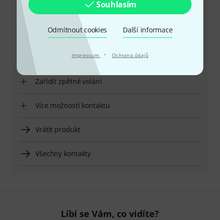
Souhlasím
Mějte připraveno zákaznické číslo
Odmítnout cookies
Další informace
Provozní doba (CEST - Středoevropský
·
Impressum
Ochrana údajů
letní čas)
Zařídit zpětné volání
Více možností kontaktu
Vrátit produkt
Všechny kontakty
Líbí se Vám, co vidíte?