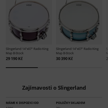
Slingerland
14"x07" Radio King
Slingerland
14"x07" Radio King
S
Map B-Stock
Map B-Stock
M
29 190 Kč
30 390 Kč
2
Zajímavosti o Slingerland
MÁME K DISPOZICI OD
POLOŽKY SKLADEM