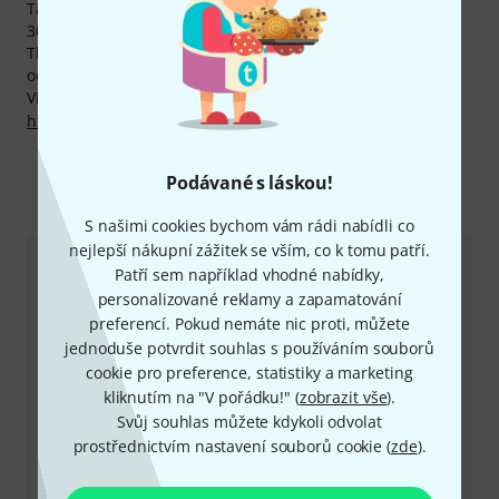
Také na produkty Slingerland Vám poskytujeme naši
30denní záruku vrácení peněz, 3letou záruku firmy
Thomann a mnoho dalších služeb, jako kompententní
odborníky, servis na místě, financování a mnoho dalšího.
Více informací o výrobci najdete zde:
http://www.gibson.com/en-us/Divisions/Slingerland
Podávané s láskou!
Kontaktujte nás
S našimi cookies bychom vám rádi nabídli co
nejlepší nákupní zážitek se vším, co k tomu patří.
Zákaznický servis - Česko
Patří sem například vhodné nabídky,
personalizované reklamy a zapamatování
preferencí. Pokud nemáte nic proti, můžete
jednoduše potvrdit souhlas s používáním souborů
cookie pro preference, statistiky a marketing
kliknutím na "V pořádku!" (
zobrazit vše
).
Svůj souhlas můžete kdykoli odvolat
+49-9546-9223-649
prostřednictvím nastavení souborů cookie (
zde
).
Máte-li jakýkoli dotaz nebo problém, kolegové ze
zákaznického centra jsou vždy připraveni pomoci