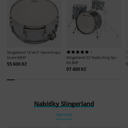
Slingerland
14"x6.5" Gene Krupa
1
S
Snare WMP
Slingerland
22" Radio King 3pc
K
Kit BDP
55 600 Kč
9
97 400 Kč
Nabídky Slingerland
Výprodej