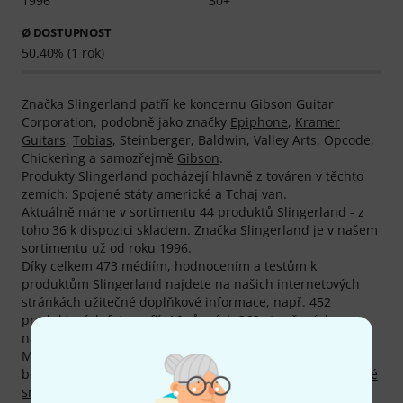
1996
30+
Ø DOSTUPNOST
50.40% (1 rok)
Značka Slingerland patří ke koncernu Gibson Guitar
Corporation, podobně jako značky
Epiphone
,
Kramer
Guitars
,
Tobias
, Steinberger, Baldwin, Valley Arts, Opcode,
Chickering a samozřejmě
Gibson
.
Produkty Slingerland pocházejí hlavně z továren v těchto
zemích: Spojené státy americké a Tchaj van.
Aktuálně máme v sortimentu 44 produktů Slingerland - z
toho 36 k dispozici skladem. Značka Slingerland je v našem
sortimentu už od roku 1996.
Díky celkem 473 médiím, hodnocením a testům k
produktům Slingerland najdete na našich internetových
stránkách užitečné doplňkové informace, např. 452
produktových fotografií, 16 různých 360 stupňových
náhledů a 5 hodnocení produktů našimi zákazníky.
Mezi našimi aktuálními bestsellery najdete celkem 2
bestsellerů značky Slingerland, mj. v kategoriích
Signované
snare bubínky
a
Premium bicí soupravy
.