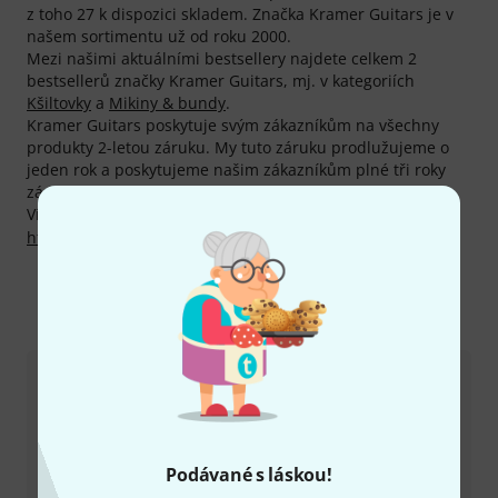
z toho 27 k dispozici skladem. Značka Kramer Guitars je v
našem sortimentu už od roku 2000.
Mezi našimi aktuálními bestsellery najdete celkem 2
bestsellerů značky Kramer Guitars, mj. v kategoriích
Kšiltovky
a
Mikiny & bundy
.
Kramer Guitars poskytuje svým zákazníkům na všechny
produkty 2-letou záruku. My tuto záruku prodlužujeme o
jeden rok a poskytujeme našim zákazníkům plné tři roky
záruky.
Více informací o výrobci najdete zde:
http://www.kramerguitars.com/
Kontaktujte nás
Zákaznický servis - Česko
Podávané s láskou!