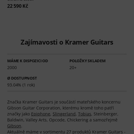
22 590 Kč
Zajímavosti o Kramer Guitars
MÁME K DISPOZICI OD
POLOŽKY SKLADEM
2000
20+
Ø DOSTUPNOST
93.04% (1 rok)
Značka Kramer Guitars je součástí mateřského koncernu
Gibson Guitar Corporation, kterému kromě toho patří
značky jako
Epiphone
,
Slingerland
,
Tobias
, Steinberger,
Baldwin, Valley Arts, Opcode, Chickering a samozřejmě
Gibson
.
Aktuálně máme v sortimentu 27 produktů Kramer Guitars -