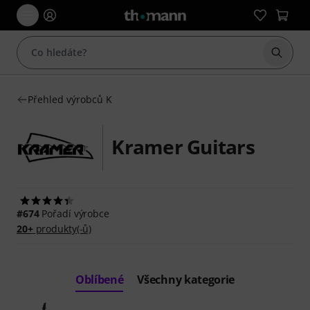
Začít 
Přehled výrobců K
Kramer Guitars
#674
Pořadí výrobce
20+
produkty(-ů)
Oblíbené
Všechny kategorie