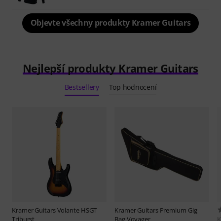
Objevte všechny produkty Kramer Guitars
Nejlepší produkty Kramer Guitars
Bestsellery
Top hodnocení
Kramer Guitars
Volante HSGT
Kramer Guitars
Premium Gig
Triburst
Bag Voyager
K