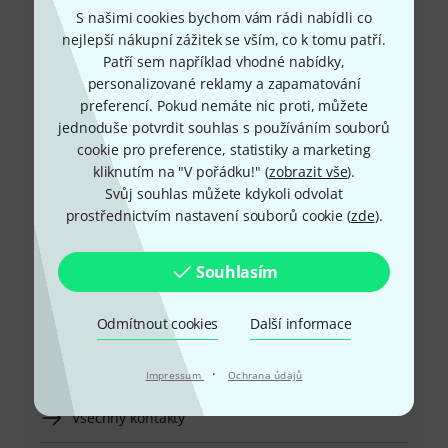
S našimi cookies bychom vám rádi nabídli co
+49-9546-9223-649
nejlepší nákupní zážitek se vším, co k tomu patří.
Patří sem například vhodné nabídky,
Máte-li jakýkoli dotaz nebo problém, kolegové ze
personalizované reklamy a zapamatování
zákaznického centra jsou vždy připraveni pomoci
preferencí. Pokud nemáte nic proti, můžete
jednoduše potvrdit souhlas s používáním souborů
cookie pro preference, statistiky a marketing
Mějte připraveno zákaznické číslo
kliknutím na "V pořádku!" (
zobrazit vše
).
Svůj souhlas můžete kdykoli odvolat
Provozní doba (CEST - Středoevropský
prostřednictvím nastavení souborů cookie (
zde
).
letní čas)
Souhlasím
Zařídit zpětné volání
Více možností kontaktu
Odmítnout cookies
Další informace
Vrátit produkt
·
Impressum
Ochrana údajů
Všechny kontakty