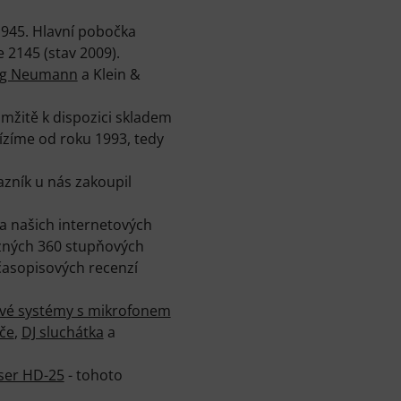
1945. Hlavní pobočka
2145 (stav 2009).
g Neumann
a Klein &
žitě k dispozici skladem
ízíme od roku 1993, tedy
zník u nás zakoupil
 našich internetových
ůzných 360 stupňových
časopisových recenzí
vé systémy s mikrofonem
ače
,
DJ sluchátka
a
ser HD-25
- tohoto