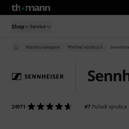
Shop
Service
Všechny kategorie
Přehled výrobců S
Sennheis
Sennh
24971
#7
Pořadí výrobce