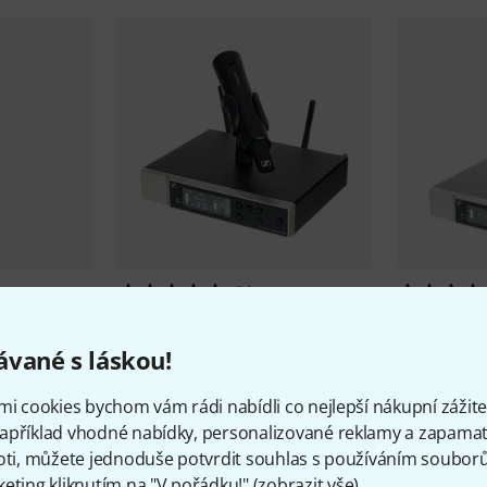
31
Sennheiser
EW-D SKM-S Base
Sennheise
Q1-6
14 190 
vané s láskou!
14 190 Kč
mi cookies bychom vám rádi nabídli co nejlepší nákupní zážitek
apříklad vhodné nabídky, personalizované reklamy a zapamat
oti, můžete jednoduše potvrdit souhlas s používáním souborů 
eting kliknutím na "V pořádku!" (
zobrazit vše
).