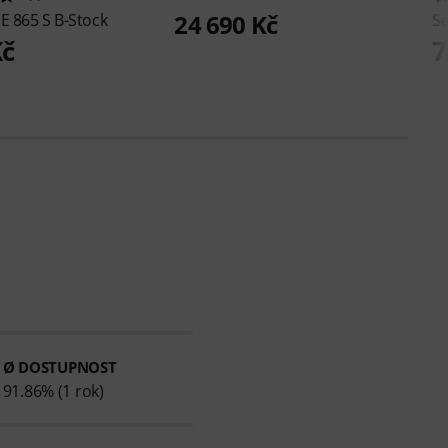
24 690 Kč
r
E 865 S B-Stock
S
Kč
7
Ø DOSTUPNOST
91.86% (1 rok)