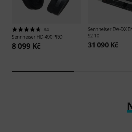
Sennheiser
EW-DX E
84
S2-10
Sennheiser
HD-490 PRO
31 090 Kč
8 099 Kč
N