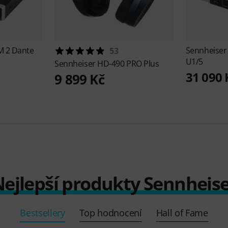
M 2 Dante
Sennheise
53
U1/5
Sennheiser
HD-490 PRO Plus
31 090 
9 899 Kč
ejlepší produkty Sennheis
Bestsellery
Top hodnocení
Hall of Fame