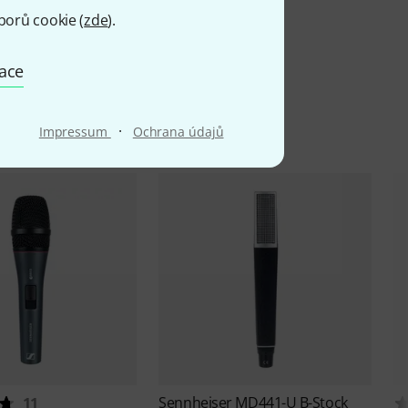
borů cookie (
zde
).
mace
·
Impressum
Ochrana údajů
Sennheiser
MD441-U B-Stock
11