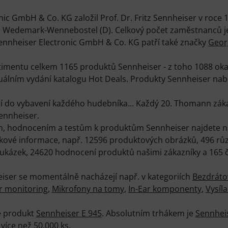
ic GmbH & Co. KG založil Prof. Dr. Fritz Sennheiser v roce 
ě Wedemark-Wennebostel (D). Celkový počet zaměstnanců je 
ennheiser Electronic GmbH & Co. KG patří také značky
Geor
mentu celkem 1165 produktů Sennheiser - z toho 1088 okam
uálním vydání katalogu Hot Deals. Produkty Sennheiser nab
í do vybavení každého hudebníka... Každý 20. Thomann záka
ennheiser.
m, hodnocením a testům k produktům Sennheiser najdete na
kové informace, např. 12596 produktových obrázků, 496 r
ukázek, 24620 hodnocení produktů našimi zákazníky a 165 
eiser se momentálně nacházejí např. v kategoriích
Bezdráto
r monitoring
,
Mikrofony na tomy
,
In-Ear komponenty
,
Vysíl
e produkt
Sennheiser E 945
. Absolutním trhákem je
Sennhei
více než 50.000 ks.