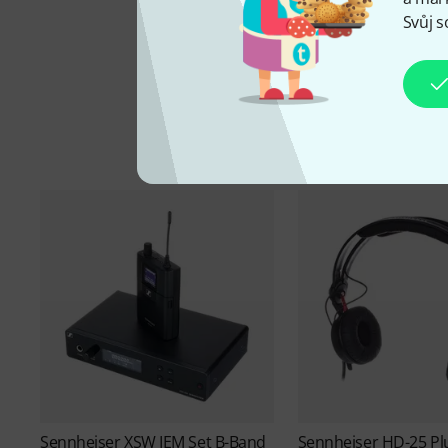
Svůj s
Sennheiser
XSW IEM Set B-Band
Sennheiser
HD-25 Pl