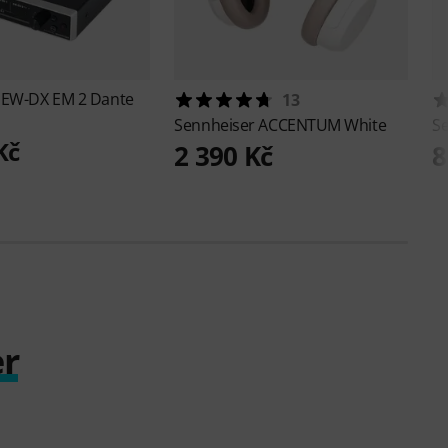
r
EW-DX EM 2 Dante
13
Sennheiser
ACCENTUM White
S
Kč
2 390 Kč
8
er