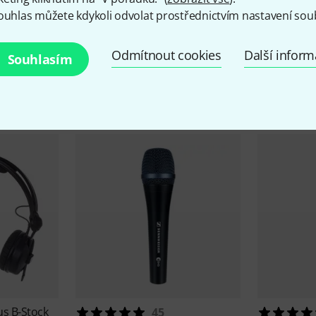
ouhlas můžete kdykoli odvolat prostřednictvím nastavení sou
Nabídky Sennheiser
Odmítnout cookies
Další infor
Souhlasím
Výprodej
Aktuální slevy
us B-Stock
45