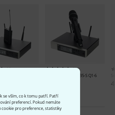
22
28
r
EW-D SK Base Q1-6
Sennheiser
EW-D 835-S Q1-6
S
4
Kč
16 190 Kč
 se vším, co k tomu patří. Patří
ování preferencí. Pokud nemáte
cookie pro preference, statistiky