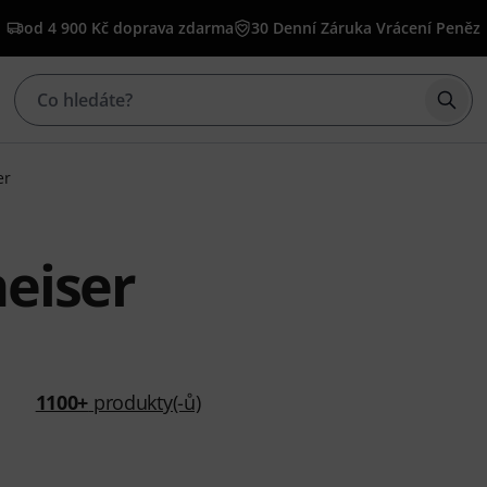
od 4 900 Kč doprava zdarma
30 Denní Záruka Vrácení Peněz
Začí
er
eiser
1100+
produkty(-ů)