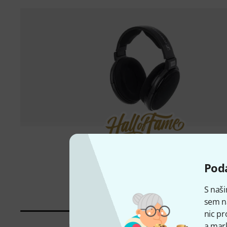
10000 ks prodáno
Sennheiser
HD 650
Podá
8 699 Kč
S naši
sem n
nic pr
a mark