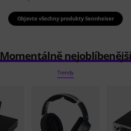
Objevte všechny produkty Sennheiser
Momentálně nejoblíbenějš
Trendy