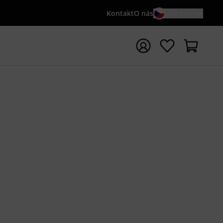
Kontakt
O nás
CS / KČ
t vyhledávání s vyhledávaným výrazem {searchTerm}