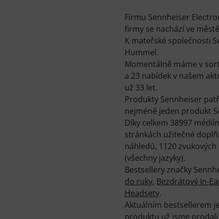
Firmu Sennheiser Electron
firmy se nachází ve měst
K mateřské společnosti S
Hummel.
Momentálně máme v sorti
a 23 nabídek v našem akt
už 33 let.
Produkty Sennheiser patř
nejméně jeden produkt S
Díky celkem 38997 médií
stránkách užitečné doplň
náhledů, 1120 zvukových 
(všechny jazyky).
Bestsellery značky Sennh
do ruky
,
Bezdrátový In-Ea
Headsety
.
Aktuálním bestsellerem j
produktu už jsme prodali 