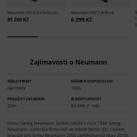
Neumann
KH 810 II B-Stock
Neumann
NRC1 B-Stock
6 299 Kč
85 200 Kč
1
Zajímavosti o Neumann
SÍDLO FIRMY
MÁME K DISPOZICI OD
Germany
1985
POLOŽKY SKLADEM
Ø DOSTUPNOST
200+
83.54% (1 rok)
Firmu Georg Neumann GmbH založil v roce 1928 Georg
Neumann. Centrála firmy leží ve městě Berlin (D). Celkem
pracuje pro firmu Neumann 2050 zaměstnanců (stav 2010).