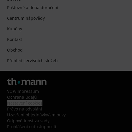
Poštovné a doba doručení
Centrum nápovědy
Kupóny
Kontakt
Obchod
Přehled servisních služeb
VOP
/
Impressum
Ochrana údajů
Nastavení cookies
Právo na odvolání
Uzavření objednávky/smlouvy
Odpovědnost za vady
Prohlášení o dostupnosti