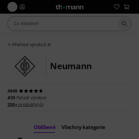
Začít 
Přehled výrobců N
Neumann
4848
#39
Pořadí výrobce
250+
produkty(-ů)
Oblíbené
Všechny kategorie