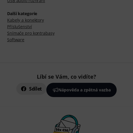
USB audio rozhraní
Další kategorie
Kabely a konektory
Příslušenství
Snímače pro kontrabasy
Software
Líbí se Vám, co vidíte?
Sdílet
Nápověda a zpětná vazba