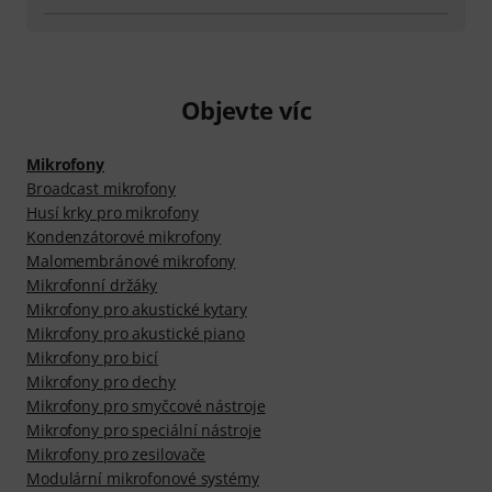
Objevte víc
Mikrofony
Broadcast mikrofony
Husí krky pro mikrofony
Kondenzátorové mikrofony
Malomembránové mikrofony
Mikrofonní držáky
Mikrofony pro akustické kytary
Mikrofony pro akustické piano
Mikrofony pro bicí
Mikrofony pro dechy
Mikrofony pro smyčcové nástroje
Mikrofony pro speciální nástroje
Mikrofony pro zesilovače
Modulární mikrofonové systémy