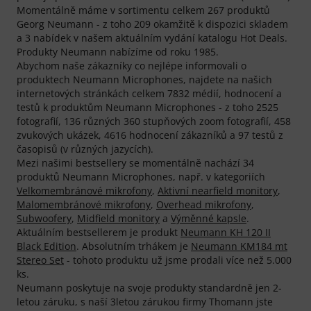
Momentálně máme v sortimentu celkem 267 produktů
Georg Neumann - z toho 209 okamžitě k dispozici skladem
a 3 nabídek v našem aktuálním vydání katalogu Hot Deals.
Produkty Neumann nabízíme od roku 1985.
Abychom naše zákazníky co nejlépe informovali o
produktech Neumann Microphones, najdete na našich
internetových stránkách celkem 7832 médií, hodnocení a
testů k produktům Neumann Microphones - z toho 2525
fotografií, 136 různých 360 stupňových zoom fotografií, 458
zvukových ukázek, 4616 hodnocení zákazníků a 97 testů z
časopisů (v různých jazycích).
Mezi našimi bestsellery se momentálně nachází 34
produktů Neumann Microphones, např. v kategoriích
Velkomembránové mikrofony
,
Aktivní nearfield monitory
,
Malomembránové mikrofony
,
Overhead mikrofony
,
Subwoofery
,
Midfield monitory
a
Výměnné kapsle
.
Aktuálním bestsellerem je produkt
Neumann KH 120 II
Black Edition
. Absolutním trhákem je
Neumann KM184 mt
Stereo Set
- tohoto produktu už jsme prodali více než 5.000
ks.
Neumann poskytuje na svoje produkty standardně jen 2-
letou záruku, s naší 3letou zárukou firmy Thomann jste