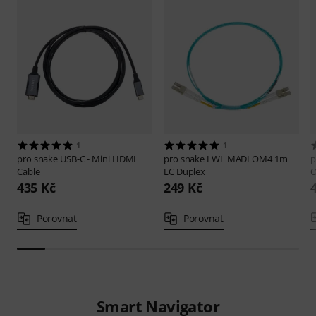
1
1
pro snake
USB-C - Mini HDMI
pro snake
LWL MADI OM4 1m
p
Cable
LC Duplex
435 Kč
249 Kč
Porovnat
Porovnat
Smart Navigator