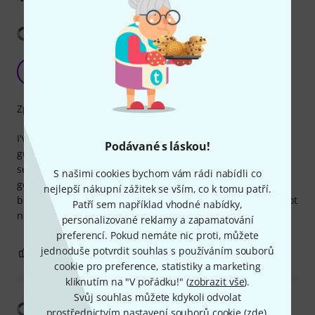
Zobrazit překlad
This is a keeper
A
AlexanderOO 14.05.2026
Zpracování
I've ordered one and it has been somehow damaged, I
Podávané s láskou!
guess, and was overheating even on idle. The replacement
sent by Thomann working as intended, and I'm definitely
S našimi cookies bychom vám rádi nabídli co
going to buy more. I really like the fact that connectors
nejlepší nákupní zážitek se vším, co k tomu patří.
bodies are made of aluminium, it feels premium, even if not
Patří sem například vhodné nabídky,
needed for my purposes.
personalizované reklamy a zapamatování
preferencí. Pokud nemáte nic proti, můžete
jednoduše potvrdit souhlas s používáním souborů
0
0
OHLÁSIT HODNOCENÍ
cookie pro preference, statistiky a marketing
kliknutím na "V pořádku!" (
zobrazit vše
).
Svůj souhlas můžete kdykoli odvolat
Zobrazit překlad
prostřednictvím nastavení souborů cookie (
zde
).