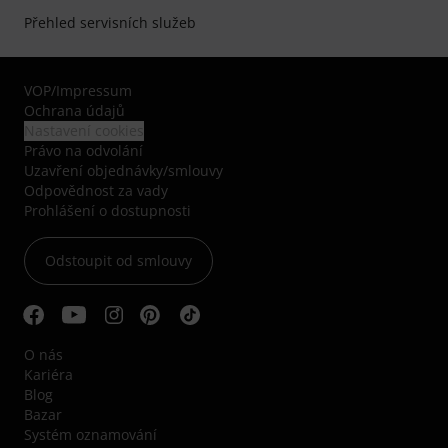
Přehled servisních služeb
VOP
/
Impressum
Ochrana údajů
Nastavení cookies
Právo na odvolání
Uzavření objednávky/smlouvy
Odpovědnost za vady
Prohlášení o dostupnosti
Odstoupit od smlouvy
O nás
Kariéra
Blog
Bazar
Systém oznamování