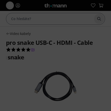
Začít 
Video kabely
pro snake USB-C - HDMI - Cable
5.0 z 5 hvězdiček z celkového počtu 9 hodnocení
(
9
)