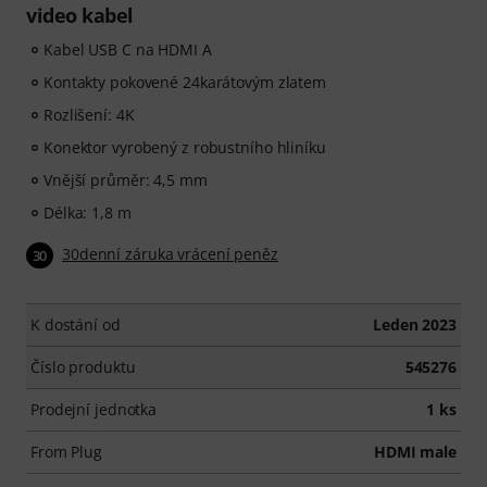
video kabel
Kabel USB C na HDMI A
Kontakty pokovené 24karátovým zlatem
Rozlišení: 4K
Konektor vyrobený z robustního hliníku
Vnější průměr: 4,5 mm
Délka: 1,8 m
30denní záruka vrácení peněz
30
K dostání od
Leden 2023
Číslo produktu
545276
Prodejní jednotka
1 ks
From Plug
HDMI male