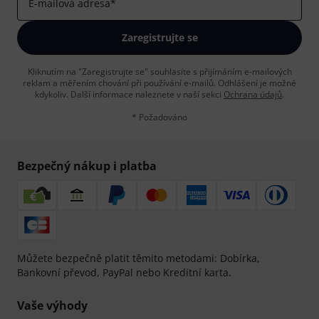
E-mailová adresa
*
Zaregistrujte se
Kliknutím na "Zaregistrujte se" souhlasíte s přijímáním e-mailových
reklam a měřením chování při používání e-mailů. Odhlášení je možné
kdykoliv. Další informace naleznete v naší sekci
Ochrana údajů
.
* Požadováno
Bezpečný nákup i platba
Můžete bezpečně platit těmito metodami: Dobírka,
Bankovní převod, PayPal nebo Kreditní karta.
Vaše výhody