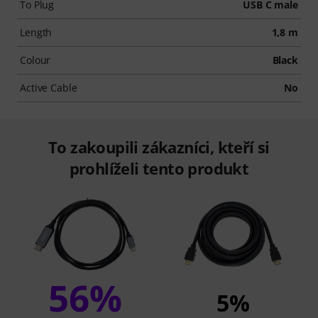
To Plug
USB C male
Length
1,8 m
Colour
Black
Active Cable
No
To zakoupili zákazníci, kteří si
prohlíželi tento produkt
56%
5%