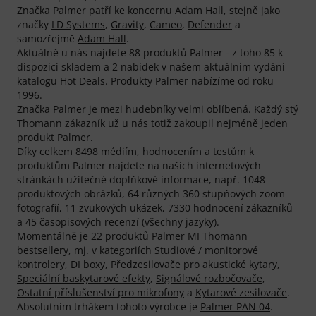
Značka Palmer patří ke koncernu Adam Hall, stejně jako
značky
LD Systems
,
Gravity
,
Cameo
,
Defender
a
samozřejmě
Adam Hall
.
Aktuálně u nás najdete 88 produktů Palmer - z toho 85 k
dispozici skladem a 2 nabídek v našem aktuálním vydání
katalogu Hot Deals. Produkty Palmer nabízíme od roku
1996.
Značka Palmer je mezi hudebníky velmi oblíbená. Každý stý
Thomann zákazník už u nás totiž zakoupil nejméně jeden
produkt Palmer.
Díky celkem 8498 médiím, hodnocením a testům k
produktům Palmer najdete na našich internetových
stránkách užitečné doplňkové informace, např. 1048
produktových obrázků, 64 různých 360 stupňových zoom
fotografií, 11 zvukových ukázek, 7330 hodnocení zákazníků
a 45 časopisových recenzí (všechny jazyky).
Momentálně je 22 produktů Palmer MI Thomann
bestsellery, mj. v kategoriích
Studiové / monitorové
kontrolery
,
DI boxy
,
Předzesilovače pro akustické kytary
,
Speciální baskytarové efekty
,
Signálové rozbočovače
,
Ostatní příslušenství pro mikrofony
a
Kytarové zesilovače
.
Absolutním trhákem tohoto výrobce je
Palmer PAN 04
.