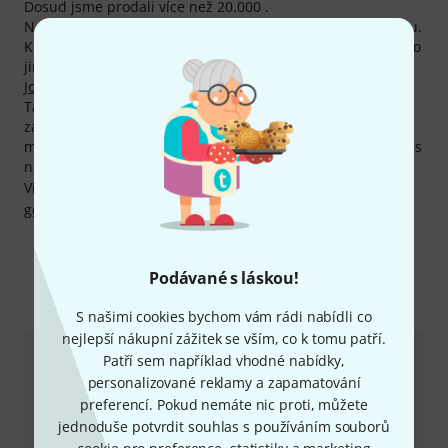
Dosud jsme prodali více než 20.000 .
Na všechny produkty Palmer získáte celkem 5-letou záruku.
K hudebníkům, kteří používají vybavení Palmer, patří mimo
jiné známé osobnosti jako Subway To Sally,
Apocalyptica
,
Joe Bonamassa
a SUM41.
Také na produkty Palmer Vám poskytujeme naši 30denní
záruku vrácení peněz, 3letou záruku firmy Thomann a
mnoho dalších služeb, jako kompententní odborníky, servis
na místě, financování a mnoho dalšího.
Více informací o výrobci najdete zde:
http://www.palmer-
germany.com
Podávané s láskou!
Více o výrobci Palmer
S našimi cookies bychom vám rádi nabídli co
nejlepší nákupní zážitek se vším, co k tomu patří.
Patří sem například vhodné nabídky,
personalizované reklamy a zapamatování
preferencí. Pokud nemáte nic proti, můžete
jednoduše potvrdit souhlas s používáním souborů