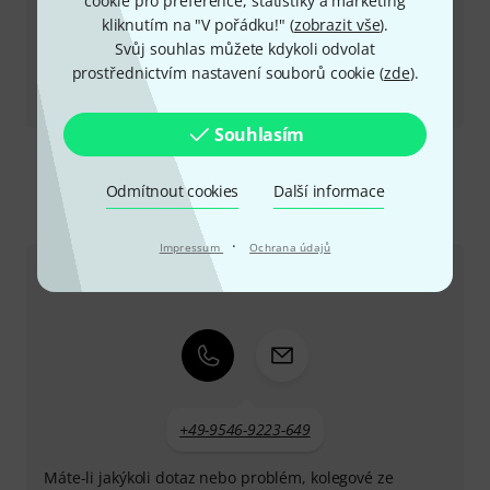
cookie pro preference, statistiky a marketing
kliknutím na "V pořádku!" (
zobrazit vše
).
Svůj souhlas můžete kdykoli odvolat
prostřednictvím nastavení souborů cookie (
zde
).
Recenze
MI Pedalbay 60
Souhlasím
Odmítnout cookies
Další informace
Kontaktujte nás
·
Impressum
Ochrana údajů
Zákaznický servis - Česko
+49-9546-9223-649
Máte-li jakýkoli dotaz nebo problém, kolegové ze