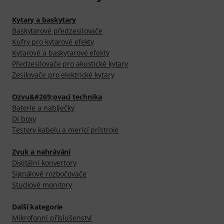
Kytary a baskytary
Baskytarové předzesilovače
Kufry pro kytarové efekty
Kytarové a baskytarové efekty
Předzesilovače pro akustické kytary
Zesilovače pro elektrické kytary
Ozvu&#269;ovací technika
Baterie a nabíječky
DI boxy
Testery kabelu a merící prístroje
Zvuk a nahrávání
Digitální konvertory
Signálové rozbočovače
Studiové monitory
Další kategorie
Mikrofonní příslušenství