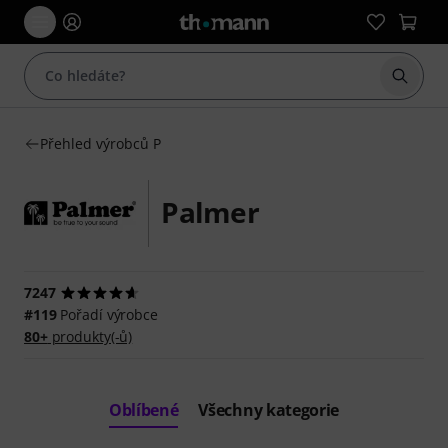
Začít 
Přehled výrobců P
Palmer
7247
#119
Pořadí výrobce
80+
produkty(-ů)
Oblíbené
Všechny kategorie