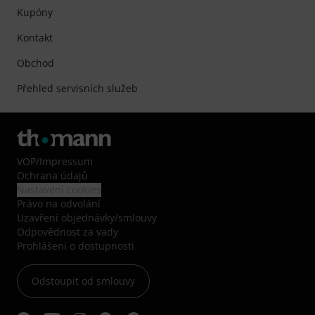
Kupóny
Kontakt
Obchod
Přehled servisních služeb
VOP
/
Impressum
Ochrana údajů
Nastavení cookies
Právo na odvolání
Uzavření objednávky/smlouvy
Odpovědnost za vady
Prohlášení o dostupnosti
Odstoupit od smlouvy