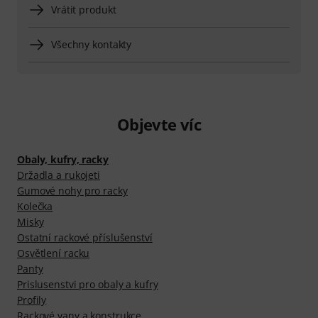
Vrátit produkt
Všechny kontakty
Objevte víc
Obaly, kufry, racky
Držadla a rukojeti
Gumové nohy pro racky
Kolečka
Misky
Ostatní rackové příslušenství
Osvětlení racku
Panty
Prislusenstvi pro obaly a kufry
Profily
Rackové vany a konstrukce