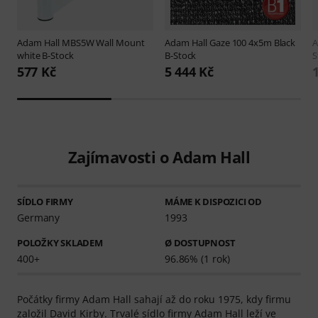
Adam Hall
MBS5W Wall Mount
Adam Hall
Gaze 100 4x5m Black
A
white B-Stock
B-Stock
S
577 Kč
5 444 Kč
Zajímavosti o Adam Hall
SÍDLO FIRMY
MÁME K DISPOZICI OD
Germany
1993
POLOŽKY SKLADEM
Ø DOSTUPNOST
400+
96.86% (1 rok)
Počátky firmy Adam Hall sahají až do roku 1975, kdy firmu
založil David Kirby. Trvalé sídlo firmy Adam Hall leží ve