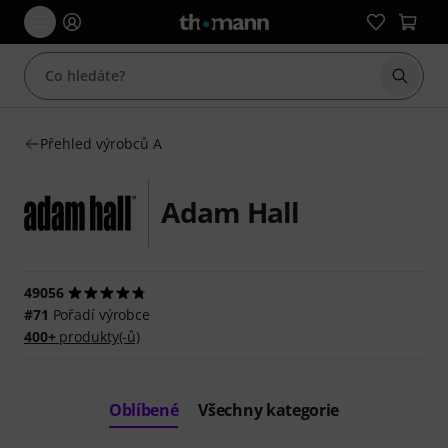
Začít 
Přehled výrobců A
Adam Hall
49056
#71
Pořadí výrobce
400+
produkty(-ů)
Oblíbené
Všechny kategorie