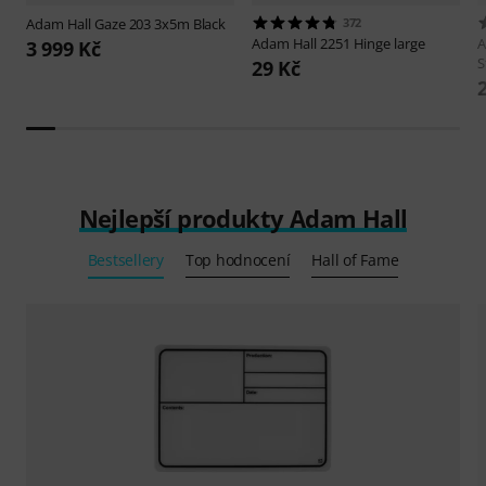
Adam Hall
Gaze 203 3x5m Black
372
Adam Hall
2251 Hinge large
A
3 999 Kč
S
29 Kč
Nejlepší produkty Adam Hall
Bestsellery
Top hodnocení
Hall of Fame