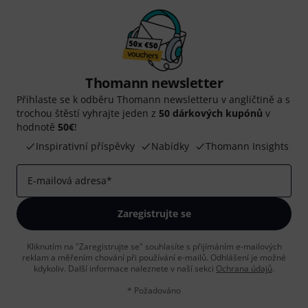
Thomann newsletter
Přihlaste se k odběru Thomann newsletteru v angličtině a s
trochou štěstí vyhrajte jeden z
50 dárkových kupónů
v
hodnotě
50€
!
Inspirativní příspěvky
Nabídky
Thomann Insights
E-mailová adresa
*
Zaregistrujte se
Kliknutím na "Zaregistrujte se" souhlasíte s přijímáním e-mailových
reklam a měřením chování při používání e-mailů. Odhlášení je možné
kdykoliv. Další informace naleznete v naší sekci
Ochrana údajů
.
* Požadováno