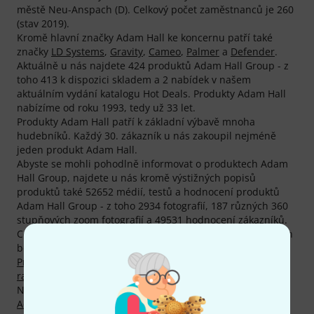
městě Neu-Anspach (D). Celkový počet zaměstnanců je 260
(stav 2019).
Kromě hlavní značky Adam Hall ke koncernu patří také
značky
LD Systems
,
Gravity
,
Cameo
,
Palmer
a
Defender
.
Aktuálně u nás najdete 424 produktů Adam Hall Group - z
toho 413 k dispozici skladem a 2 nabídek v našem
aktuálním vydání katalogu Hot Deals. Produkty Adam Hall
nabízíme od roku 1993, tedy už 33 let.
Produkty Adam Hall patří k základní výbavě mnoha
hudebníků. Každý 30. zákazník u nás zakoupil nejméně
jeden produkt Adam Hall.
Abyste se mohli pohodlně informovat o produktech Adam
Hall Group, najdete u nás kromě výstižných popisů
produktů také 52652 médií, testů a hodnocení produktů
Adam Hall Group - z toho 2934 fotografií, 187 různých 360
stupňových zoom fotografií a 49531 hodnocení zákazníků.
Celkem 188 produktů Adam Hall je v současnosti Thomann
bestsellery, mj. v kategoriích
Držadla a rukojeti
,
Rohy
,
Profily
,
Kabelové bubny
,
Zámky
,
Misky
a
Gumové nohy pro
racky
.
Naším nejprodávanějším produktem značky Adam Hall je
Adam Hall 874 E 02 Rack Drawer ERGO
. Trhákem je
Adam