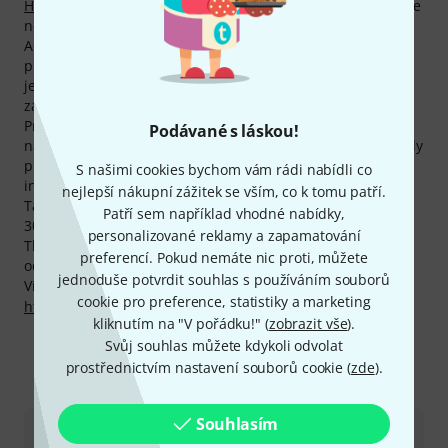
Hall 5410BLK Rack Screw Pack
, kterého jsme už prodali více
než 100.000 ks.
Adam Hall poskytuje svým zákazníkům na všechny
produkty 2-letou záruku. My tuto záruku prodlužujeme o
jeden rok a poskytujeme našim zákazníkům plné tři roky
záruky.
Produkty Adam Hall patří mezi nejnavštěvovanější na
Podávané s láskou!
našich internetových stránkách. Jen za poslední měsíc měly
produkty tohoto výrobce více než 450.000 impresí v
S našimi cookies bychom vám rádi nabídli co
internetovém obchodě Thomann Online-Store.
nejlepší nákupní zážitek se vším, co k tomu patří.
Také na produkty Adam Hall Vám poskytujeme naši
Patří sem například vhodné nabídky,
30denní záruku vrácení peněz, 3letou záruku firmy
personalizované reklamy a zapamatování
Thomann a mnoho dalších služeb, jako kompententní
preferencí. Pokud nemáte nic proti, můžete
odborníky, servis na místě, financování a mnoho dalšího.
jednoduše potvrdit souhlas s používáním souborů
Více informací o výrobci najdete zde:
cookie pro preference, statistiky a marketing
http://www.adamhall.de
kliknutím na "V pořádku!" (
zobrazit vše
).
Svůj souhlas můžete kdykoli odvolat
prostřednictvím nastavení souborů cookie (
zde
).
Kontaktujte nás
Souhlasím
Zákaznický servis - Česko