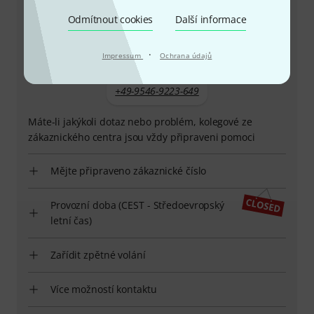
Odmítnout cookies
Další informace
·
Impressum
Ochrana údajů
+49-9546-9223-649
Máte-li jakýkoli dotaz nebo problém, kolegové ze
zákaznického centra jsou vždy připraveni pomoci
Mějte připraveno zákaznické číslo
Provozní doba (CEST - Středoevropský
letní čas)
Zařídit zpětné volání
Více možností kontaktu