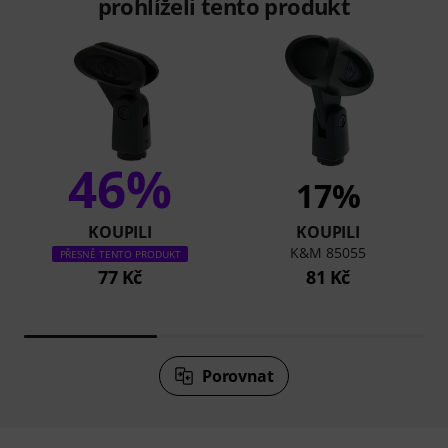
prohlíželi tento produkt
46%
17%
KOUPILI
KOUPILI
K&M 85055
PŘESNĚ TENTO PRODUKT
77 Kč
81 Kč
Porovnat