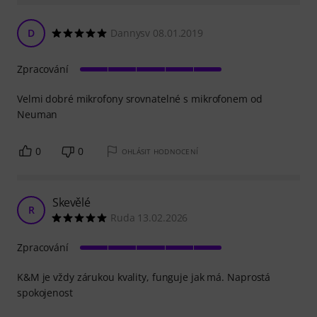
D
Dannysv 08.01.2019
Zpracování
Velmi dobré mikrofony srovnatelné s mikrofonem od
Neuman
0
0
OHLÁSIT HODNOCENÍ
Skevělé
R
Ruda 13.02.2026
Zpracování
K&M je vždy zárukou kvality, funguje jak má. Naprostá
spokojenost