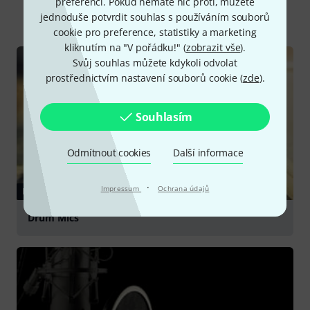
preferencí. Pokud nemáte nic proti, můžete
Vše
Online průvodce
jednoduše potvrdit souhlas s používáním souborů
cookie pro preference, statistiky a marketing
kliknutím na "V pořádku!" (
zobrazit vše
).
Svůj souhlas můžete kdykoli odvolat
prostřednictvím nastavení souborů cookie (
zde
).
Souhlasím
Odmítnout cookies
Další informace
·
Impressum
Ochrana údajů
PRŮVODCE
Drum Mics