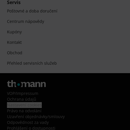
Servis
Poštovné a doba doručení
Centrum nápovědy
Kupóny
Kontakt
Obchod
Přehled servisních služeb
VOP
/
Impressum
Ochrana údajů
Nastavení cookies
Právo na odvolání
Uzavření objednávky/smlouvy
Odpovědnost za vady
Prohlášení o dostupnosti