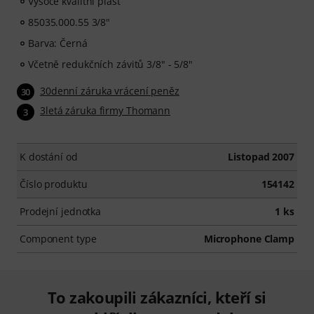
Vysoce kvalitní plast
85035.000.55 3/8"
Barva: Černá
Včetně redukčních závitů 3/8" - 5/8"
30denní záruka vrácení peněz
30
3letá záruka firmy Thomann
3
K dostání od
Listopad 2007
Číslo produktu
154142
Prodejní jednotka
1 ks
Component type
Microphone Clamp
To zakoupili zákazníci, kteří si