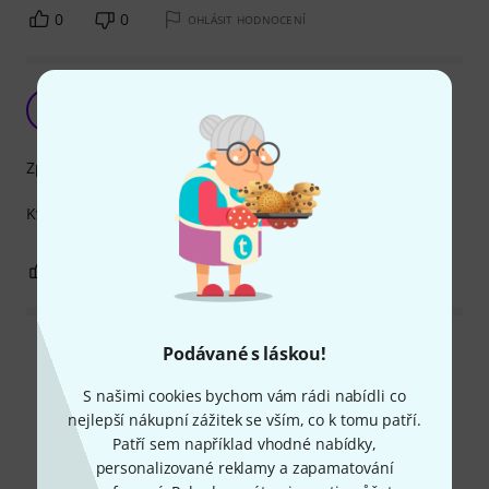
0
0
OHLÁSIT HODNOCENÍ
Skvely drzak na mikrofony
K
kubin 05.01.2018
Zpracování
Kvalitni zpracovani, bezproblemový vyrobek.
1
0
OHLÁSIT HODNOCENÍ
Podávané s láskou!
Přečíst si všechny recenze
S našimi cookies bychom vám rádi nabídli co
nejlepší nákupní zážitek se vším, co k tomu patří.
Patří sem například vhodné nabídky,
Věděli jste?
personalizované reklamy a zapamatování