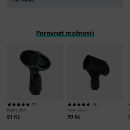
Porovnat možnosti
977
489
K&M
85055
K&M
85070
81 Kč
99 Kč