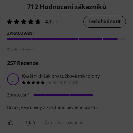
712
Hodnocení zákazníků
Teď ohodnotit
4.7
/ 5
ZPRACOVÁNÍ
Zásady hodnocení
257
Recenze
Kvalitní držák pro tužkové mikrofony
J
JanKl 03.11.2020
Zpracování
Držák je vyrobený z kvalitního pevného plastu.
1
0
OHLÁSIT HODNOCENÍ