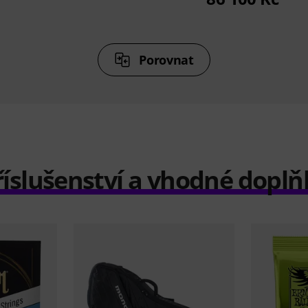
Porovnat
říslušenství a vhodné doplň