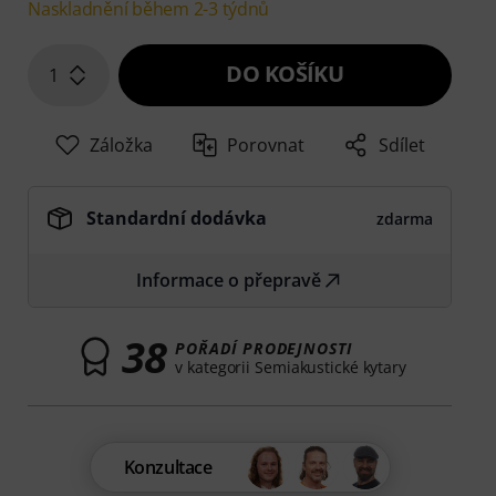
Naskladnění během 2-3 týdnů
DO KOŠÍKU
1
Záložka
Porovnat
Sdílet
Standardní dodávka
zdarma
Informace o přepravě
38
POŘADÍ PRODEJNOSTI
v kategorii Semiakustické kytary
Konzultace