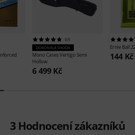
69
Ernie Ball
2
DOKONALÁ SHODA
144 Kč
inforced
Mono Cases
Vertigo Semi
Hollow
6 499 Kč
3
Hodnocení zákazníků