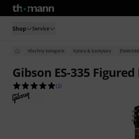
Shop
Service
Všechny kategorie
Kytary & baskytary
Elektrick
Gibson ES-335 Figure
5.0 z 5 hvězdiček z celkového počt
(
3
)