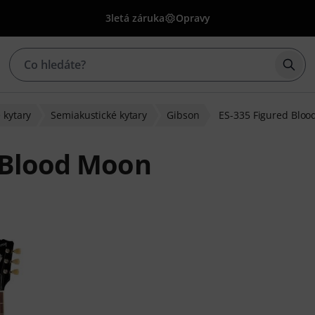
3letá záruka
Opravy
Začí
é kytary
Semiakustické kytary
Gibson
ES-335 Figured Blo
d Blood Moon
u 3 hodnocení zákazníků