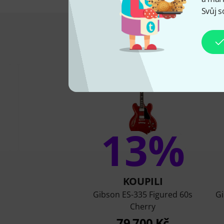
Svůj s
To zakoupili z
13%
KOUPILI
Gibson ES-335 Figured 60s
Gi
Cherry
79 700 Kč