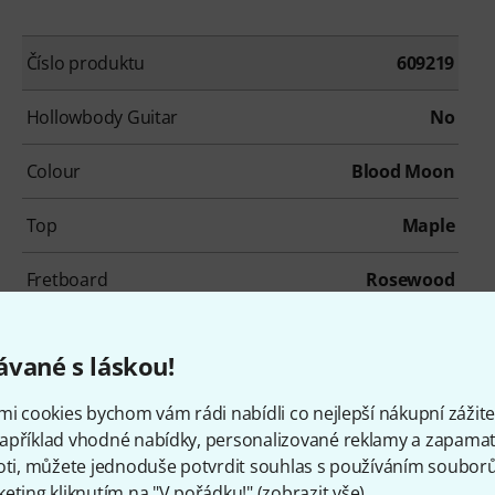
Číslo produktu
609219
Hollowbody Guitar
No
Colour
Blood Moon
Top
Maple
Fretboard
Rosewood
Scale
628 mm
vané s láskou!
Tremolo
No
mi cookies bychom vám rádi nabídli co nejlepší nákupní zážitek
apříklad vhodné nabídky, personalizované reklamy a zapamat
Incl. Bag
No
oti, můžete jednoduše potvrdit souhlas s používáním souborů 
eting kliknutím na "V pořádku!" (
zobrazit vše
).