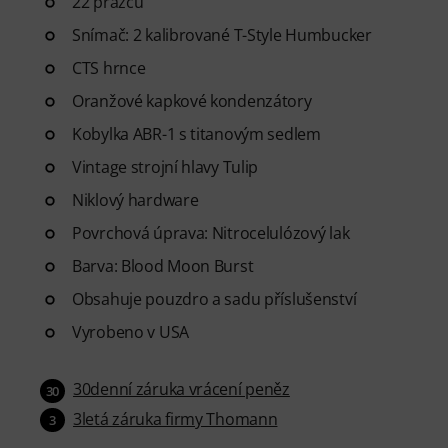
22 pražců
Snímač: 2 kalibrované T-Style Humbucker
CTS hrnce
Oranžové kapkové kondenzátory
Kobylka ABR-1 s titanovým sedlem
Vintage strojní hlavy Tulip
Niklový hardware
Povrchová úprava: Nitrocelulózový lak
Barva: Blood Moon Burst
Obsahuje pouzdro a sadu příslušenství
Vyrobeno v USA
30denní záruka vrácení peněz
30
3letá záruka firmy Thomann
3