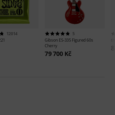
12014
5
221
Gibson
ES-335 Figured 60s
th
Cherry
8
79 700 Kč