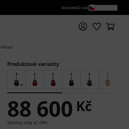
Kontakt
O nás
CS / KČ
t vyhledávání s vyhledávaným výrazem {searchTerm}
od Moon
Produktové varianty
88 600
Kč
Všechny ceny vč. DPH