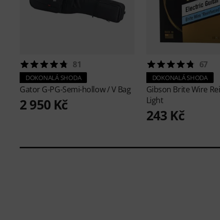
81
67
DOKONALÁ SHODA
DOKONALÁ SHODA
Gator
G-PG-Semi-hollow / V Bag
Gibson
Brite Wire Re
Light
2 950 Kč
243 Kč