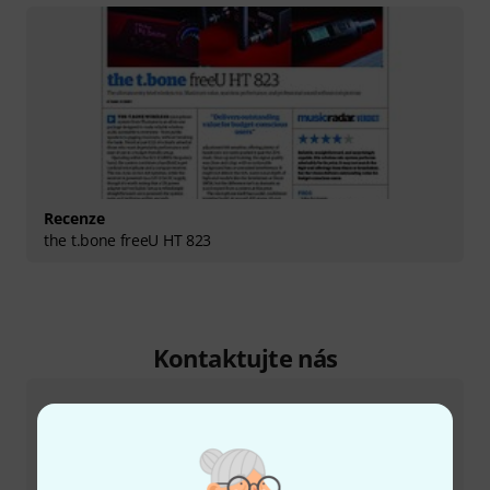
Recenze
the t.bone freeU HT 823
Kontaktujte nás
Zákaznický servis - Česko