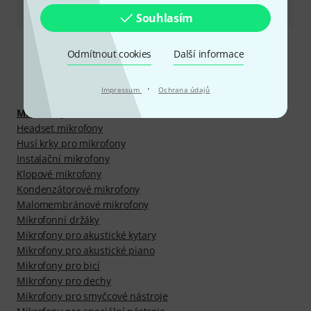
Všechny kontakty
Souhlasím
Odmítnout cookies
Další informace
Objevte víc
·
Impressum
Ochrana údajů
Mikrofony
Headset mikrofony
Husí krky pro mikrofony
Instalační mikrofony
Klopové mikrofony
Kondenzátorové mikrofony
Malomembránové mikrofony
Mikrofonní držáky
Mikrofony pro akustické kytary
Mikrofony pro akustické piano
Mikrofony pro bicí
Mikrofony pro dechy
Mikrofony pro smyčcové nástroje