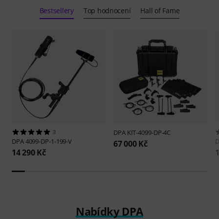
Bestsellery
Top hodnocení
Hall of Fame
3
DPA
KIT-4099-DP-4C
DPA
4099-DP-1-199-V
67 000 Kč
14 290 Kč
1
Nabídky DPA