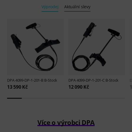
Výprodej
Aktuální slevy
DPA
4099-DP-1-201-B B-Stock
DPA
4099-DP-1-201-C B-Stock
13 590 Kč
12 090 Kč
1
Více o výrobci DPA