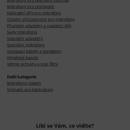
Mikrofony pro speciální nástroje
Mikrofony pro zesilovače
Náhradní díly pro mikrofony
Ostatní příslušenství pro mikrofony
Phantom adaptéry a napájecí díly
Sady mikrofonů
Speciální adaptéry
Speciální mikrofony
Spojovací kabely a konektory
Výměnné kapsle
Větrné ochrany a pop filtry
Další kategorie
Mikrofonní kabely
Snímače pro kontrabasy
Líbí se Vám, co vidíte?