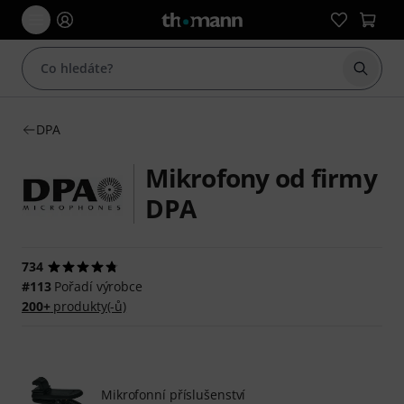
Začít 
DPA
Mikrofony od firmy
DPA
734
#113
Pořadí výrobce
200+
produkty(-ů)
Mikrofonní příslušenství