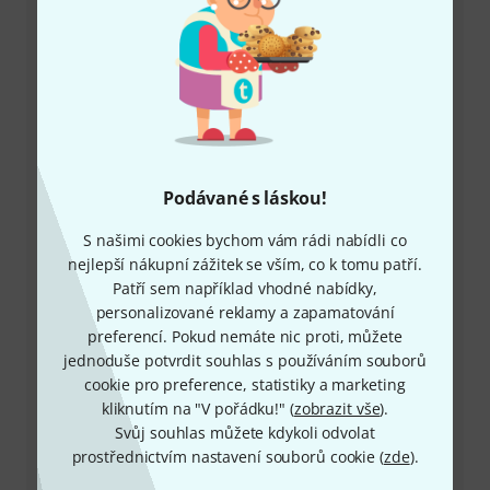
+49-9546-9223-649
Máte-li jakýkoli dotaz nebo problém, kolegové ze
zákaznického centra jsou vždy připraveni pomoci
Podávané s láskou!
Mějte připraveno zákaznické číslo
S našimi cookies bychom vám rádi nabídli co
Provozní doba (CEST - Středoevropský
nejlepší nákupní zážitek se vším, co k tomu patří.
letní čas)
Patří sem například vhodné nabídky,
personalizované reklamy a zapamatování
Zařídit zpětné volání
preferencí. Pokud nemáte nic proti, můžete
jednoduše potvrdit souhlas s používáním souborů
Více možností kontaktu
cookie pro preference, statistiky a marketing
kliknutím na "V pořádku!" (
zobrazit vše
).
Svůj souhlas můžete kdykoli odvolat
Vrátit produkt
prostřednictvím nastavení souborů cookie (
zde
).