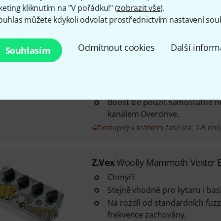
Z.Vex
Box of Rock Vexter Overd
eting kliknutím na "V pořádku!" (
zobrazit vše
).
95
ouhlas můžete kdykoli odvolat prostřednictvím nastavení sou
Emuluje zvuk britského zesilova
se všemi ovládacími prvky nas
Odmítnout cookies
Další infor
Souhlasím
maximum.
Zahrnuje také boost s velkou r
vylepšeními, aby zněl spíše ja
zesilovače a méně sklovitě.
Boost lze použít samostatně n
kanálem Overdrive.
Dostupný v krátkém čase (ca. 2-5 dní)
Z.Vex
Woolly Mammoth Vexter B
Chmýří
Stejně vhodné pro kytaru i bas
Na rozdíl od standardních fuz
frekvence zachovány.