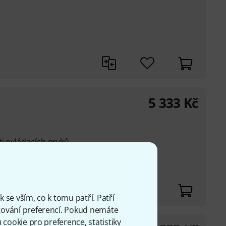
5 333
Kč
i ovládacích prvků
ytvořte si tak svůj
omprese / Gate / Stab
 se vším, co k tomu patří. Patří
ování preferencí. Pokud nemáte
cookie pro preference, statistiky