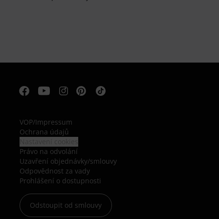
VOP
/
Impressum
Ochrana údajů
Nastavení cookies
Právo na odvolání
Uzavření objednávky/smlouvy
Odpovědnost za vady
Prohlášení o dostupnosti
Odstoupit od smlouvy