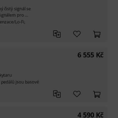
 čistý signál se
gnálem pro ...
enzace/Lo-Fi,
6 555
Kč
kytaru
z pedálů jsou basové
4 590
Kč