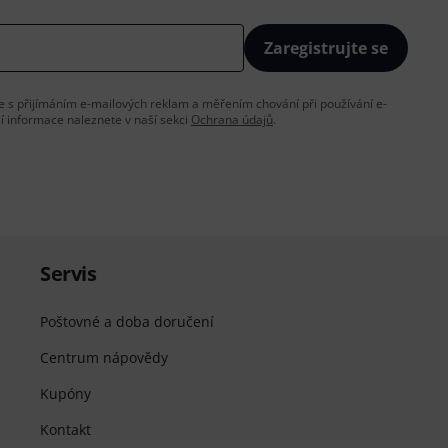
Zaregistrujte se
íte s přijímáním e-mailových reklam a měřením chování při používání e-
ší informace naleznete v naší sekci
Ochrana údajů
.
Servis
Poštovné a doba doručení
Centrum nápovědy
Kupóny
Kontakt