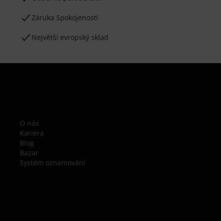
Záruka Spokojenosti
Největší evropský sklad
O nás
Kariéra
Blog
Bazar
Systém oznamování