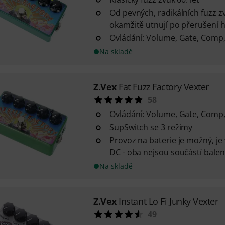
Od pevných, radikálních fuzz z
okamžitě utnují po přerušení hry
Ovládání: Volume, Gate, Comp,
Na skladě
Z.Vex
Fat Fuzz Factory Vexter
58
Ovládání: Volume, Gate, Comp,
SupSwitch se 3 režimy
Provoz na baterie je možný, je
DC - oba nejsou součástí balen
Na skladě
Z.Vex
Instant Lo Fi Junky Vexter
49