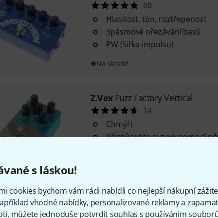
60
Hlasitost, tón, roztřepenost
3pásmové ořezávání basů
PW (šířka impulsu)
Na skladě
Z.Vex
Fuzz Factory Vertical
14
Chmýří
Přizpůsobte si zvuk pomocí pět
pro různé úrovně a předpětí a v
vlastní fuzz zvuk.
vané s láskou!
Ovládání: Drive / Hlasitost / K
Na skladě
mi cookies bychom vám rádi nabídli co nejlepší nákupní zážitek
apříklad vhodné nabídky, personalizované reklamy a zapamat
oti, můžete jednoduše potvrdit souhlas s používáním souborů 