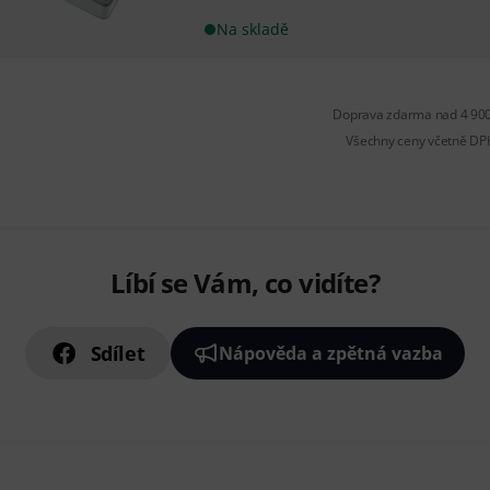
Na skladě
Doprava zdarma nad 4 900
Všechny ceny včetně DP
Líbí se Vám, co vidíte?
Sdílet
Nápověda a zpětná vazba