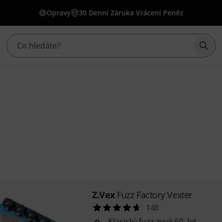
Opravy
30 Denní Záruka Vrácení Peněz
Začí
Z.Vex
Fuzz Factory Vexter
148
Klasický fuzz zvuk 60. let