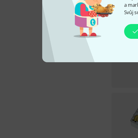
a mark
Svůj s