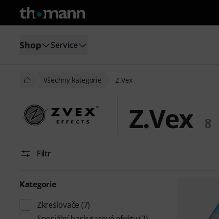
Shop
Service
Všechny kategorie
Z.Vex
Z.Vex
8
Filtr
Kategorie
Zkreslovače
(7)
Speciální baskytarové efekty
(2)