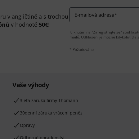
E-mailová adresa
*
u v angličtině a s trochou
ónů
v hodnotě
50€
!
Kliknutím na "Zaregistrujte se" souhlas
mailů. Odhlášení je možné kdykoliv. Dal
* Požadováno
Vaše výhody
3letá záruka firmy Thomann
30denní záruka vrácení peněz
Opravy
Odborné poradenství