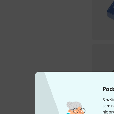
Podá
S naši
sem n
nic pr