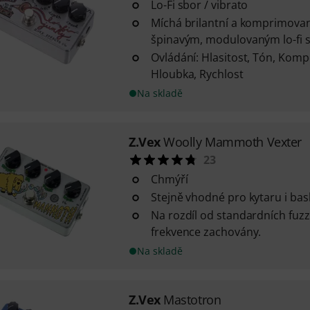
Lo-Fi sbor / vibrato
Míchá brilantní a komprimovaný
špinavým, modulovaným lo-fi si
Ovládání: Hlasitost, Tón, Komp
Hloubka, Rychlost
Na skladě
Z.Vex
Woolly Mammoth Vexter
23
Chmýří
Stejně vhodné pro kytaru i bas
Na rozdíl od standardních fuz
frekvence zachovány.
Na skladě
Z.Vex
Mastotron