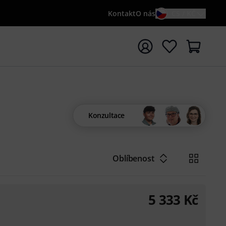
Kontakt
O nás
CS / KČ
t vyhledávání s vyhledávaným výrazem {searchTerm}
Konzultace
Oblíbenost
5 333
Kč