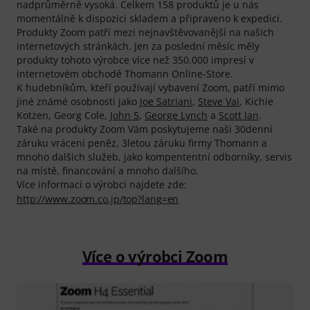
nadprůměrně vysoká. Celkem 158 produktů je u nás
momentálně k dispozici skladem a připraveno k expedici.
Produkty Zoom patří mezi nejnavštěvovanější na našich
internetových stránkách. Jen za poslední měsíc měly
produkty tohoto výrobce více než 350.000 impresí v
internetovém obchodě Thomann Online-Store.
K hudebníkům, kteří používají vybavení Zoom, patří mimo
jiné známé osobnosti jako
Joe Satriani
,
Steve Vai
, Kichie
Kotzen, Georg Cole,
John 5
,
George Lynch
a
Scott Ian
.
Také na produkty Zoom Vám poskytujeme naši 30denní
záruku vrácení peněz, 3letou záruku firmy Thomann a
mnoho dalších služeb, jako kompententní odborníky, servis
na místě, financování a mnoho dalšího.
Více informací o výrobci najdete zde:
http://www.zoom.co.jp/top?lang=en
Více o výrobci Zoom