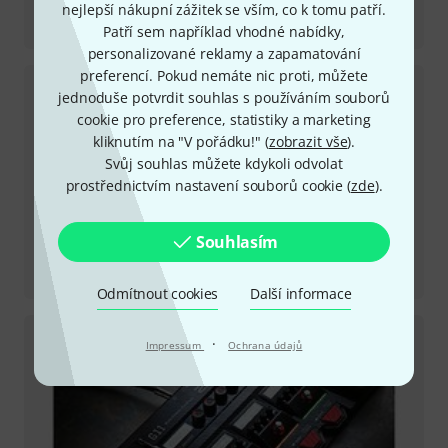
Recenze
nejlepší nákupní zážitek se vším, co k tomu patří.
H1essential
Patří sem například vhodné nabídky,
personalizované reklamy a zapamatování
preferencí. Pokud nemáte nic proti, můžete
jednoduše potvrdit souhlas s používáním souborů
cookie pro preference, statistiky a marketing
kliknutím na "V pořádku!" (
zobrazit vše
).
Svůj souhlas můžete kdykoli odvolat
prostřednictvím nastavení souborů cookie (
zde
).
Souhlasím
Recenze
H6essential
Odmítnout cookies
Další informace
·
Impressum
Ochrana údajů