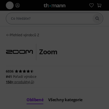
Začít 
Přehled výrobců Z
Zoom
6036
#41
Pořadí výrobce
150+
produkty(-ů)
Oblíbené
Všechny kategorie