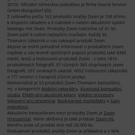
2010). Oficiální německou pobočkou je firma Sound Service
GmbH (Rangsdorf (D)).
Z celkového počtu 162 produktů značky Zoom je 158 přímo
k dispozici skladem a 6 nabídek v našem aktuálním vydání
katalogu Hot Deals. Produkty Zoom nabízíme už 41 let.
Zoom patří k našim nejlepším značkám. Každý 35.
Thomann zákazník u nás zakoupil produkt Zoom.
Abyste se mohli pohodlně informovat o produktech Zoom,
najdete u nás kromě výstižných popisů produktů také 8383
médií, testů a hodnocení produktů Zoom - z toho 1816
produktových fotografií, 87 různých 360 stupňových zoom
fotografií, 257 zvukových ukázek, 6052 hodnocení zákazníků
a 171 recenzí z časopisů (různé jazyky).
Momentálně je 53 produktů Zoom Thomann bestsellery,
mj. v kategoriích
Mobilní rekordéry
,
Vícestopá kompaktní
studia
,
Efekty pro akustické kytary
,
Vokální procesory
,
Vybavení pro streaming
,
Baskytarové multiefekty
a
Sady
mikrofonů
.
Aktuálním bestsellerem mezi produkty Zoom je
Zoom
H1essential
. Velmi oblíbený je také produkt
Zoom H5
,
kterého jsme už prodali více než 20.000 ks.
Dostupnost produktů značky Zoom je příkladná a s 96%