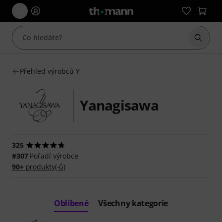
Začít 
Přehled výrobců Y
Yanagisawa
325
#307
Pořadí výrobce
90+
produkty(-ů)
Oblíbené
Všechny kategorie