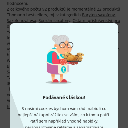
hodnocení.
Z celkového počtu 92 produktů je momentálně 22 produktů
Thomann bestsellery, mj. v kategoriích
Baryton saxofony
,
Saxofonová esa
,
Soprán saxofony
,
Ostatní příslušenství pro
dřevěné nástroje
a
Hubičky pro sopraninový saxofon
.
Yanagisawa poskytuje na svoje produkty standardně jen 2-
letou záruku, s naší 3letou zárukou firmy Thomann jste
však chráněni o jeden rok déle.
Vybavení značky Yanagisawa používá také mnoho známých
hudebníků, např. GLENN ZOTTOLA, ROCCO BARBATO, ED
WYNNE, TIA FULLER, BRUCE WILLIAMS, ANTONIO HART,
BRIAN ULRICH, MARION MEADOWS, STEVE SLAGLE a
SAPPHRON OBOIS.
Také na produkty Yanagisawa Vám poskytujeme naši
30denní záruku vrácení peněz, 3letou záruku firmy
Thomann a mnoho dalších služeb, jako kompententní
odborníky, servis na místě, financování a mnoho dalšího.
Podávané s láskou!
Více informací o výrobci najdete zde:
http://www.yanagisawasaxophones.com
S našimi cookies bychom vám rádi nabídli co
nejlepší nákupní zážitek se vším, co k tomu patří.
Patří sem například vhodné nabídky,
personalizované reklamy a zapamatování