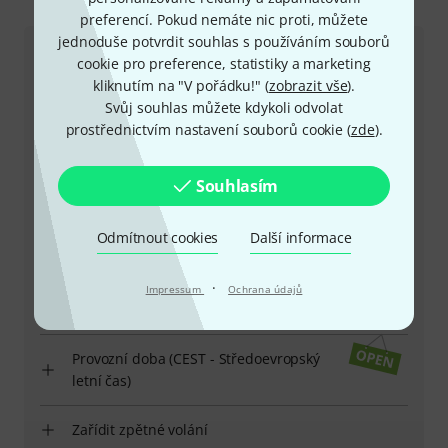
Kontaktujte nás
preferencí. Pokud nemáte nic proti, můžete
jednoduše potvrdit souhlas s používáním souborů
Zákaznický servis - Česko
cookie pro preference, statistiky a marketing
kliknutím na "V pořádku!" (
zobrazit vše
).
Svůj souhlas můžete kdykoli odvolat
prostřednictvím nastavení souborů cookie (
zde
).
Souhlasím
+49-9546-9223-649
Odmítnout cookies
Další informace
Máte-li jakýkoli dotaz nebo problém, kolegové ze
zákaznického centra jsou vždy připraveni pomoci
·
Impressum
Ochrana údajů
Mějte připraveno zákaznické číslo
Provozní doba (CEST - Středoevropský
letní čas)
Zařídit zpětné volání