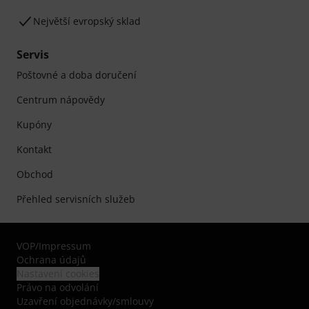
Největší evropský sklad
Servis
Poštovné a doba doručení
Centrum nápovědy
Kupóny
Kontakt
Obchod
Přehled servisních služeb
VOP
/
Impressum
Ochrana údajů
Nastavení cookies
Právo na odvolání
Uzavření objednávky/smlouvy