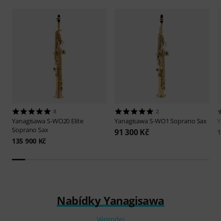
8
2
Yanagisawa
S-WO20 Elite
Yanagisawa
S-WO1 Soprano Sax
Y
Soprano Sax
91 300 Kč
1
135 900 Kč
Nabídky Yanagisawa
Výprodej