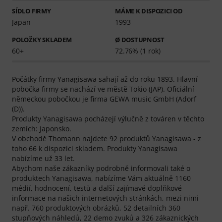
SÍDLO FIRMY
MÁME K DISPOZICI OD
Japan
1993
POLOŽKY SKLADEM
Ø DOSTUPNOST
60+
72.76% (1 rok)
Počátky firmy Yanagisawa sahají až do roku 1893. Hlavní
pobočka firmy se nachází ve městě Tokio (JAP). Oficiální
německou pobočkou je firma GEWA music GmbH (Adorf
(D)).
Produkty Yanagisawa pocházejí výlučně z továren v těchto
zemích: Japonsko.
V obchodě Thomann najdete 92 produktů Yanagisawa - z
toho 66 k dispozici skladem. Produkty Yanagisawa
nabízíme už 33 let.
Abychom naše zákazníky podrobně informovali také o
produktech Yanagisawa, nabízíme Vám aktuálně 1160
médií, hodnocení, testů a další zajímavé doplňkové
informace na našich internetových stránkách, mezi nimi
např. 760 produktových obrázků, 52 detailních 360
stupňových náhledů, 22 demo zvuků a 326 zákaznických