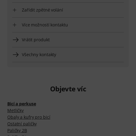
Zařídit zpětné volání
Více možností kontaktu
Vrátit produkt
Všechny kontakty
Objevte víc
Bicí a perkuse
Metličky
Obaly a kufry pro bicí
Ostatní paličky
Paličky 2B