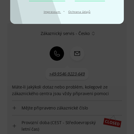
·
Impressum
Ochrana údajů
Kontaktujte nás
Zákaznický servis - Česko
+49-9546-9223-649
Máte-li jakýkoli dotaz nebo problém, kolegové ze
zákaznického centra jsou vždy připraveni pomoci
Mějte připraveno zákaznické číslo
Provozní doba (CEST - Středoevropský
letní čas)