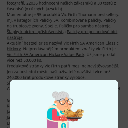
fotografií, 22036 hodnocení našich zákazníků a 30 testů z
časopisů (v různých jazycích).
Momentálně je 95 produktů Vic Firth Thomann bestsellery,
mj. v kategoriích
Paličky 5A
,
Kombinované paličky
,
Paličky
na trubicové zvony
,
Špejle
,
Paličky pro samba nástroje
,
Šlapky k bicím - příslušenství
a
Palicky pro pochodové bicí
nástroje
.
Aktuální bestseller se nazývá
Vic Firth 5A American Classic
Hickory
. Nejprodávanějším produktem značky Vic Firth je
Vic Firth 5A American Hickory Value Pack
. Už jsme prodali
více než 50.000 ks.
Produktové stránky Vic Firth patří mezi nejnavštěvovanější.
Jen za poslední měsíc naši uživatelé navštívili více než
240.000-krát produktové stránky výrobce.
Slavní hudebníci s vybavením Vic Firth jsou např. Ralf
Gustke , Sebastian Cuthbert | Roger Cicero , Bertram Engel
| Peter Maffay/Udo Lindenberg , Mark Essien | Herbert
Gronemeyer , Sven Petri | Sasha , Jakob Sinn |
Revolverheld , Dwayne Adams | Moby, Sola Akingbola |
Jamiroquai , Liam Bradley | Ronan Keating a Karl Brazil |
James Blunt .
Levně může prodávat každý, ale ne tak jako Thomann :-)