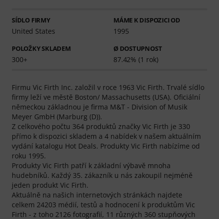
SÍDLO FIRMY
MÁME K DISPOZICI OD
United States
1995
POLOŽKY SKLADEM
Ø DOSTUPNOST
300+
87.42% (1 rok)
Firmu Vic Firth Inc. založil v roce 1963 Vic Firth. Trvalé sídlo
firmy leží ve městě Boston/ Massachusetts (USA). Oficiální
německou základnou je firma M&T - Division of Musik
Meyer GmbH (Marburg (D)).
Z celkového počtu 364 produktů značky Vic Firth je 330
přímo k dispozici skladem a 4 nabídek v našem aktuálním
vydání katalogu Hot Deals. Produkty Vic Firth nabízíme od
roku 1995.
Produkty Vic Firth patří k základní výbavě mnoha
hudebníků. Každý 35. zákazník u nás zakoupil nejméně
jeden produkt Vic Firth.
Aktuálně na našich internetových stránkách najdete
celkem 24203 médií, testů a hodnocení k produktům Vic
Firth - z toho 2126 fotografií, 11 různých 360 stupňových