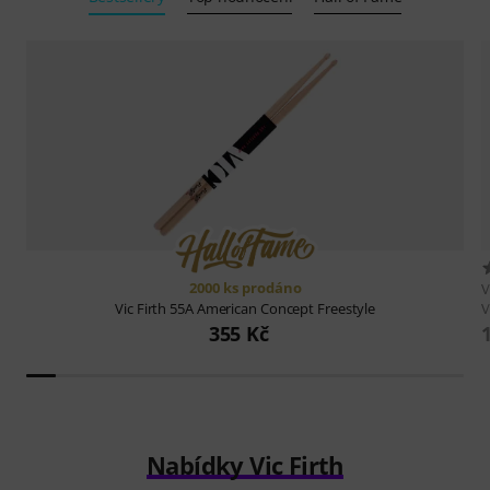
2000 ks prodáno
V
V
Vic Firth
55A American Concept Freestyle
355 Kč
Nabídky Vic Firth