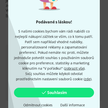
Jen za posledních 90 dní jsme snížili ceny u 30 produktů
značky Vic Firth.
Více informací o výrobci najdete zde:
http://www.vicfirth.com
Podávané s láskou!
S našimi cookies bychom vám rádi nabídli co
Více o výrobci Vic Firth
nejlepší nákupní zážitek se vším, co k tomu patří.
Patří sem například vhodné nabídky,
personalizované reklamy a zapamatování
preferencí. Pokud nemáte nic proti, můžete
jednoduše potvrdit souhlas s používáním souborů
cookie pro preference, statistiky a marketing
kliknutím na "V pořádku!" (
zobrazit vše
).
Svůj souhlas můžete kdykoli odvolat
prostřednictvím nastavení souborů cookie (
zde
).
Recenze
Souhlasím
VFVKB1 Beater
Odmítnout cookies
Další informace