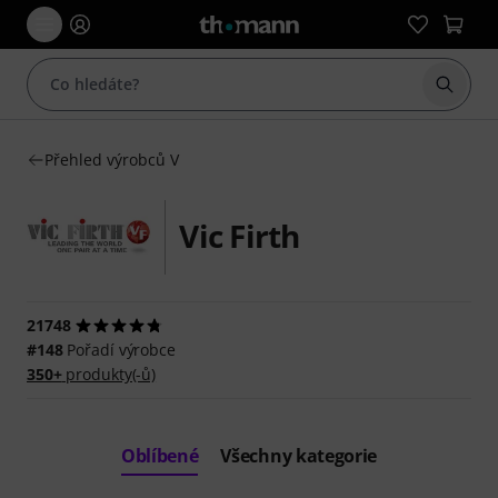
Začít 
Přehled výrobců V
Vic Firth
21748
#148
Pořadí výrobce
350+
produkty(-ů)
Oblíbené
Všechny kategorie