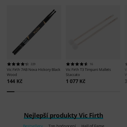
229
16
Vic Firth
7AB Nova Hickory Black
Vic Firth
T3 Timpani Mallets
V
Wood
Staccato
W
144 Kč
1 077 Kč
Nejlepší produkty Vic Firth
Bestsellery
Top hodnocení
Hall of Fame