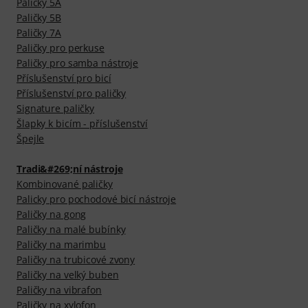
Paličky 5A
Paličky 5B
Paličky 7A
Paličky pro perkuse
Paličky pro samba nástroje
Příslušenství pro bicí
Příslušenství pro paličky
Signature paličky
Šlapky k bicím - příslušenství
Špejle
Tradi&#269;ní nástroje
Kombinované paličky
Palicky pro pochodové bicí nástroje
Paličky na gong
Paličky na malé bubínky
Paličky na marimbu
Paličky na trubicové zvony
Paličky na velký buben
Paličky na vibrafon
Paličky na xylofon