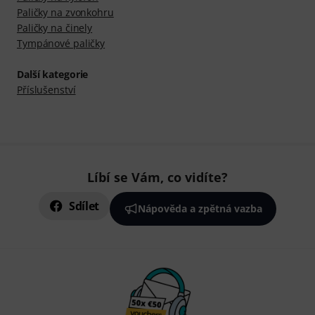
Paličky na zvonkohru
Paličky na činely
Tympánové paličky
Další kategorie
Příslušenství
Líbí se Vám, co vidíte?
Sdílet
Nápověda a zpětná vazba