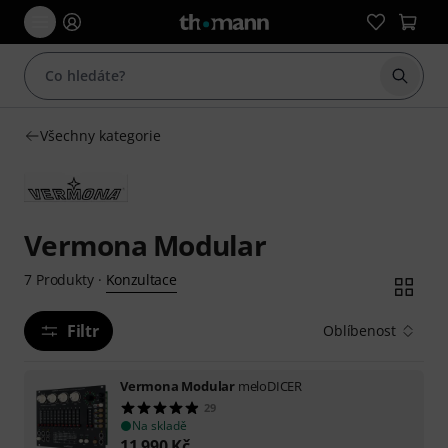
Začít 
Všechny kategorie
Vermona Modular
Konzultace
7
Produkty
·
Filtr
Oblíbenost
Vermona Modular
meloDICER
29
Na skladě
11 990
Kč