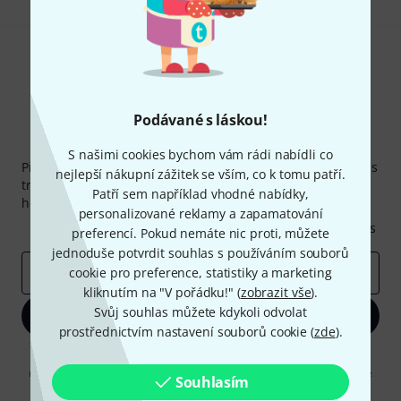
Podávané s láskou!
Thomann newsletter
S našimi cookies bychom vám rádi nabídli co
Přihlaste se k odběru Thomann newsletteru v angličtině a s
nejlepší nákupní zážitek se vším, co k tomu patří.
trochou štěstí vyhrajte jeden z
50 dárkových kupónů
v
Patří sem například vhodné nabídky,
hodnotě
50€
!
personalizované reklamy a zapamatování
Inspirativní příspěvky
Nabídky
Thomann Insights
preferencí. Pokud nemáte nic proti, můžete
jednoduše potvrdit souhlas s používáním souborů
E-mailová adresa
cookie pro preference, statistiky a marketing
*
kliknutím na "V pořádku!" (
zobrazit vše
).
Svůj souhlas můžete kdykoli odvolat
Zaregistrujte se
prostřednictvím nastavení souborů cookie (
zde
).
Kliknutím na "Zaregistrujte se" souhlasíte s přijímáním e-mailových
reklam a měřením chování při používání e-mailů. Odhlášení je možné
Souhlasím
kdykoliv. Další informace naleznete v naší sekci
Ochrana údajů
.