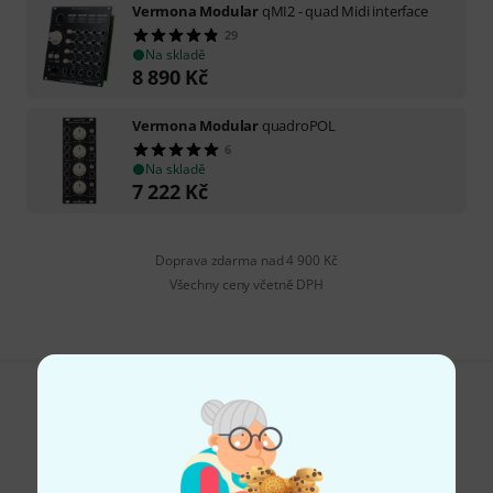
Vermona Modular
qMI2 - quad Midi interface
29
Na skladě
8 890
Kč
Vermona Modular
quadroPOL
6
Na skladě
7 222
Kč
Doprava zdarma nad 4 900 Kč
Všechny ceny včetně DPH
Líbí se Vám, co vidíte?
Sdílet
Nápověda a zpětná vazba