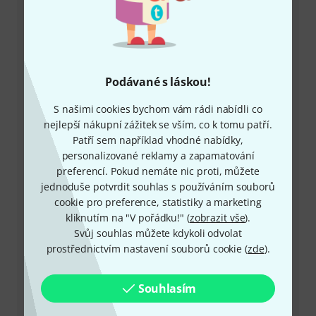
Zákaznický servis - Česko
Podávané s láskou!
S našimi cookies bychom vám rádi nabídli co
+49-9546-9223-649
nejlepší nákupní zážitek se vším, co k tomu patří.
Patří sem například vhodné nabídky,
Máte-li jakýkoli dotaz nebo problém, kolegové ze
personalizované reklamy a zapamatování
zákaznického centra jsou vždy připraveni pomoci
preferencí. Pokud nemáte nic proti, můžete
jednoduše potvrdit souhlas s používáním souborů
Mějte připraveno zákaznické číslo
cookie pro preference, statistiky a marketing
kliknutím na "V pořádku!" (
zobrazit vše
).
Provozní doba (CEST - Středoevropský
Svůj souhlas můžete kdykoli odvolat
letní čas)
prostřednictvím nastavení souborů cookie (
zde
).
Zařídit zpětné volání
Souhlasím
Více možností kontaktu