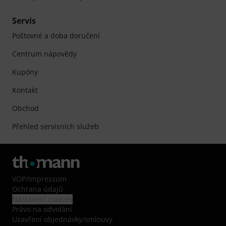
Servis
Poštovné a doba doručení
Centrum nápovědy
Kupóny
Kontakt
Obchod
Přehled servisních služeb
VOP
/
Impressum
Ochrana údajů
Nastavení cookies
Právo na odvolání
Uzavření objednávky/smlouvy