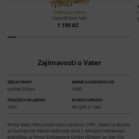
5000 ks prodáno
V
Vater
5B Stick Pack
1 190 Kč
Zajímavosti o Vater
SÍDLO FIRMY
MÁME K DISPOZICI OD
United States
1995
POLOŽKY SKLADEM
Ø DOSTUPNOST
100+
98.32% (1 rok)
Firma Vater Percussion byla založena 1991. Hlavní pobočka
se nachází ve městě Holbrook (USA ). Oficiální německou
pobočkou je firma Schlagwerk GmbH (Gingen an der Fils