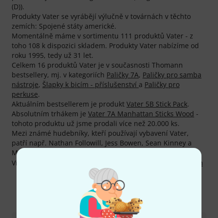
(D)).
Produkty Vater se vyrábějí výlučně v továrnách v těchto
zemích: Spojené státy americké.
Momentálně máme v sortimentu 111 produktů Vater - z
toho 108 k dispozici skladem. Produkty Vater nabízíme od
roku 1995, tedy už 31 let.
Celkem 16 produktů Vater je v současnosti Thomann
bestsellery, mj. v kategoriích
Paličky 7A
,
Paličky pro samba
nástroje
,
Šlapky k bicím - příslušenství
a
Paličky pro
perkuse
.
Aktuálním bestsellerem je produkt
Vater 5B Stick Pack
.
Absolutním trhákem je
Vater 7A Manhattan Sticks Wood
-
tohoto produktu už jsme prodali více než 20.000 ks.
Mezi známé hudebníky, kteří používají vybavení Vater,
patří např. Nathan Followill, Jess Bowen, Sean Kinney a
Mario Calire.
Více informací o výrobci najdete zde:
http://www.vater.com
Kontaktujte nás