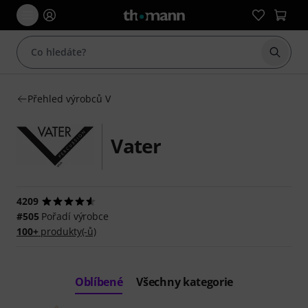
Začít 
Přehled výrobců V
Vater
4209
#505
Pořadí výrobce
100+
produkty(-ů)
Oblíbené
Všechny kategorie