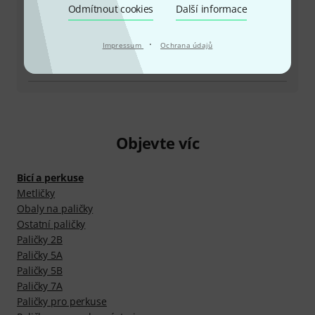
Odmítnout cookies
Další informace
Vrátit produkt
·
Impressum
Ochrana údajů
Všechny kontakty
Objevte víc
Bicí a perkuse
Metličky
Obaly na paličky
Ostatní paličky
Paličky 2B
Paličky 5A
Paličky 5B
Paličky 7A
Paličky pro perkuse