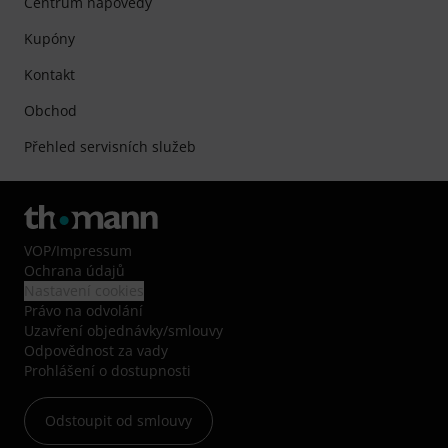
Centrum nápovědy
Kupóny
Kontakt
Obchod
Přehled servisních služeb
VOP
/
Impressum
Ochrana údajů
Nastavení cookies
Právo na odvolání
Uzavření objednávky/smlouvy
Odpovědnost za vady
Prohlášení o dostupnosti
Odstoupit od smlouvy