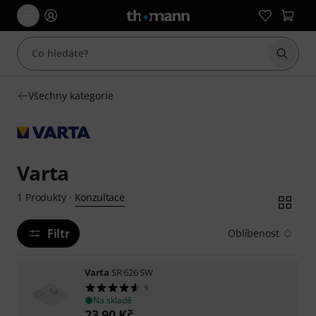
Začít 
Všechny kategorie
Varta
Konzultace
1
Produkty
·
Filtr
Oblíbenost
Varta
SR 626 SW
9
Na skladě
23,90
Kč