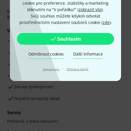
cookie pro preference, statistiky a marketing
kliknutím na "V pořádku!" (
zobrazit vše
).
Můžete bezpečně platit těmito metodami: Dobírka,
Svůj souhlas můžete kdykoli odvolat
Bankovní převod, PayPal nebo Kreditní karta.
prostřednictvím nastavení souborů cookie (
zde
).
Vaše výhody
Souhlasím
3letá záruka firmy Thomann
30denní záruka vrácení peněz
Odmítnout cookies
Další informace
Opravy
·
Impressum
Ochrana údajů
Odborné poradenství
Záruka Spokojenosti
Největší evropský sklad
Servis
Poštovné a doba doručení