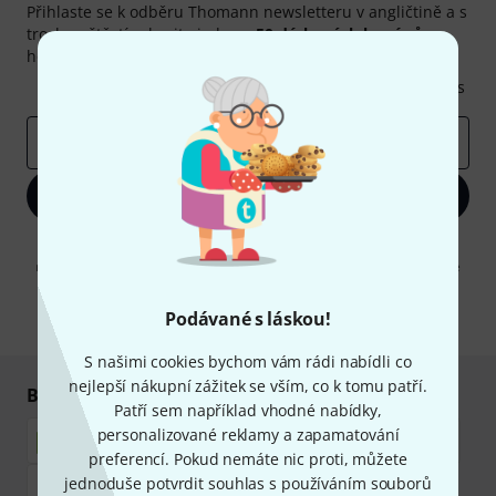
Přihlaste se k odběru Thomann newsletteru v angličtině a s
trochou štěstí vyhrajte jeden z
50 dárkových kupónů
v
hodnotě
50€
!
Inspirativní příspěvky
Nabídky
Thomann Insights
E-mailová adresa
*
Zaregistrujte se
Kliknutím na "Zaregistrujte se" souhlasíte s přijímáním e-mailových
reklam a měřením chování při používání e-mailů. Odhlášení je možné
kdykoliv. Další informace naleznete v naší sekci
Ochrana údajů
.
Podávané s láskou!
* Požadováno
S našimi cookies bychom vám rádi nabídli co
nejlepší nákupní zážitek se vším, co k tomu patří.
Bezpečný nákup i platba
Patří sem například vhodné nabídky,
personalizované reklamy a zapamatování
preferencí. Pokud nemáte nic proti, můžete
jednoduše potvrdit souhlas s používáním souborů