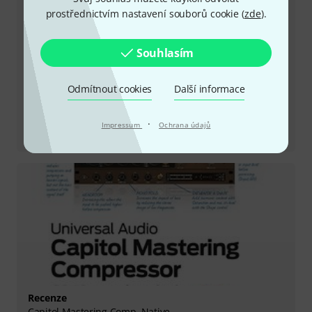
prostřednictvím nastavení souborů cookie (
zde
).
Souhlasím
Odmítnout cookies
Další informace
·
Recenze
Impressum
Ochrana údajů
Anthem Analog Synthesizer
Recenze
Capitol Mastering Comp. Native