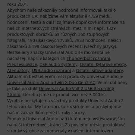
roku 2001.
Abychom naše zákazníky podrobně informovali také o
produktech UA, nabízíme Vám aktuálně 4729 médií,
hodnocení, testů a další zajímavé doplňkové informace na
našich internetových stránkách, mezi nimi např. 1329
produktových obrázků, 59 různých 360 stupňových
fotografií, 190 ukázkových zvuků, 2953 hodnocení našich
zákazníků a 198 časopisových recenzí (všechny jazyky).
Bestsellery značky Universal Audio se momentálně
nacházejí např. v kategoriích
Thunderbolt rozhraní
,
Předzesilovače
,
DSP audio systémy
,
Ostatní kytarové efekty
,
Atenuátory
,
USB audio rozhraní
a
Ostatní síťové adaptéry
.
Aktuálním bestsellerem mezi produkty Universal Audio je
Universal Audio Apollo Twin X Duo Gen2 AC
. Velmi oblíbený
je také produkt
Universal Audio Volt 2 USB Recording
Studio
, kterého jsme už prodali více než 5.000 ks.
Výrobce poskytuje na všechny produkty Universal Audio 2-
letou záruku. My tuto záruku rozšiřujeme a poskytujeme
našim zákazníkům plné tři roky záruky.
Produkty Universal Audio patří k těm nejnavštěvovanějším
na naší internetové stránce. Za poslední měsíc produktové
stránky výrobce zaznamenaly v našem internetovém