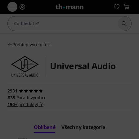
Začít 
Přehled výrobců U
Universal Audio
2931
#35
Pořadí výrobce
150+
produkty(-ů)
Oblíbené
Všechny kategorie