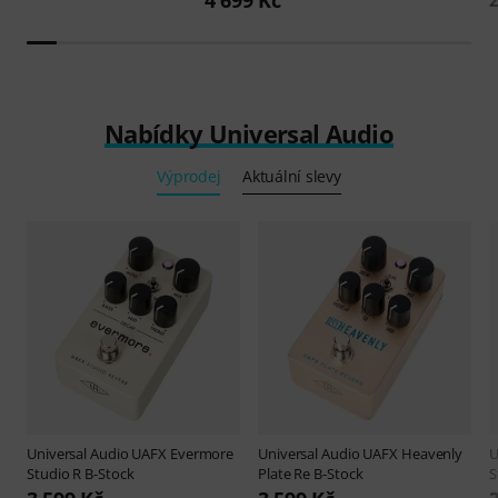
4 699 Kč
Nabídky Universal Audio
Výprodej
Aktuální slevy
Universal Audio
UAFX Evermore
Universal Audio
UAFX Heavenly
U
Studio R B-Stock
Plate Re B-Stock
S