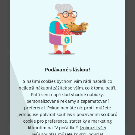
Recenze
Apollo X4 Gen2 AC
Podávané s láskou!
S našimi cookies bychom vám rádi nabídli co
nejlepší nákupní zážitek se vším, co k tomu patří.
Patří sem například vhodné nabídky,
personalizované reklamy a zapamatování
preferencí. Pokud nemáte nic proti, můžete
Recenze
jednoduše potvrdit souhlas s používáním souborů
LA-6176
cookie pro preference, statistiky a marketing
kliknutím na "V pořádku!" (
zobrazit vše
).
Svůj souhlas můžete kdykoli odvolat