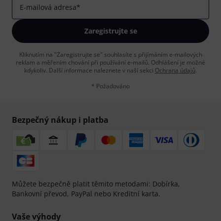
E-mailová adresa
*
Zaregistrujte se
Kliknutím na "Zaregistrujte se" souhlasíte s přijímáním e-mailových
reklam a měřením chování při používání e-mailů. Odhlášení je možné
kdykoliv. Další informace naleznete v naší sekci
Ochrana údajů
.
* Požadováno
Bezpečný nákup i platba
Můžete bezpečně platit těmito metodami: Dobírka,
Bankovní převod, PayPal nebo Kreditní karta.
Vaše výhody