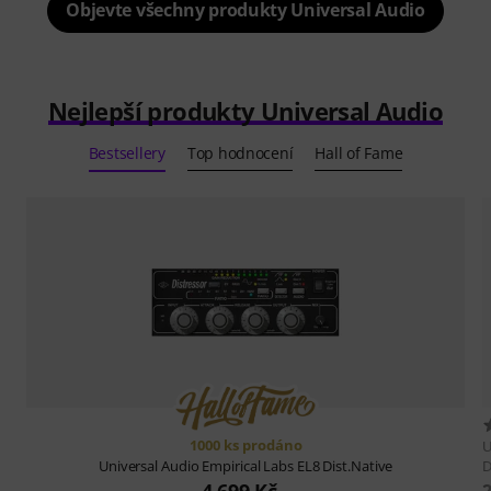
Objevte všechny produkty Universal Audio
Nejlepší produkty Universal Audio
Bestsellery
Top hodnocení
Hall of Fame
1000 ks prodáno
U
D
Universal Audio
Empirical Labs EL8 Dist.Native