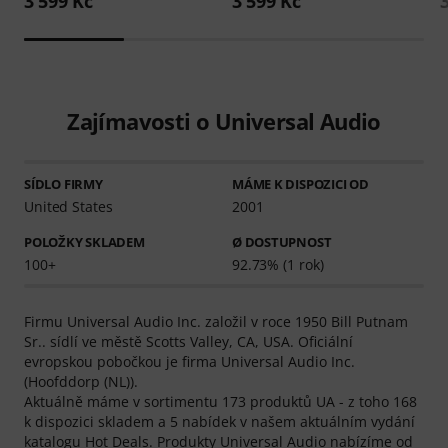
3 599 Kč
3 599 Kč
Zajímavosti o Universal Audio
SÍDLO FIRMY
MÁME K DISPOZICI OD
United States
2001
POLOŽKY SKLADEM
Ø DOSTUPNOST
100+
92.73% (1 rok)
Firmu Universal Audio Inc. založil v roce 1950 Bill Putnam
Sr.. sídlí ve městě Scotts Valley, CA, USA. Oficiální
evropskou pobočkou je firma Universal Audio Inc.
(Hoofddorp (NL)).
Aktuálně máme v sortimentu 173 produktů UA - z toho 168
k dispozici skladem a 5 nabídek v našem aktuálním vydání
katalogu Hot Deals. Produkty Universal Audio nabízíme od