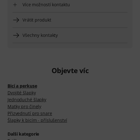
Více možností kontaktu
Vrátit produkt
Všechny kontakty
Objevte víc
Bicí a perkuse
Dvojité šlapky
Jednoduché šlapky
Matky pro činely
Přizvednutí pro snare
Šlapky k bicím - příslušenství
Další kategorie