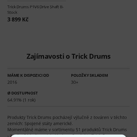
Trick Drums
P1V6 Drive Shaft B-
Stock
3 899 Kč
Zajímavosti o Trick Drums
MÁME K DISPOZICI OD
POLOŽKY SKLADEM
2016
30+
Ø DOSTUPNOST
64.91% (1 rok)
Produkty Trick Drums pocházejí výlučně z továren v těchto
zemích: Spojené státy americké.
Momentálně máme v sortimentu 51 produktů Trick Drums
- z toho 31 k dispozici skladem. Produkty Trick Drums