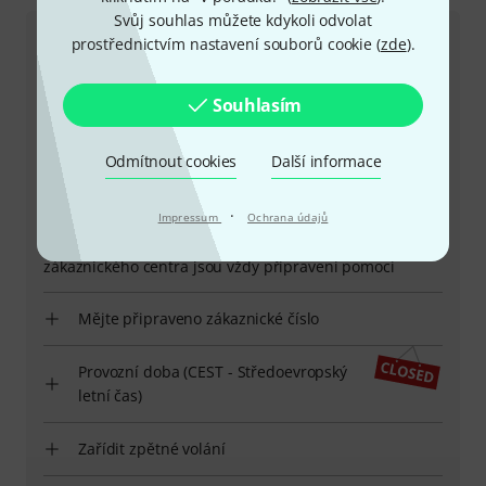
Svůj souhlas můžete kdykoli odvolat
prostřednictvím nastavení souborů cookie (
zde
).
Zákaznický servis - Česko
Souhlasím
Odmítnout cookies
Další informace
+49-9546-9223-649
·
Impressum
Ochrana údajů
Máte-li jakýkoli dotaz nebo problém, kolegové ze
zákaznického centra jsou vždy připraveni pomoci
Mějte připraveno zákaznické číslo
Provozní doba (CEST - Středoevropský
letní čas)
Zařídit zpětné volání