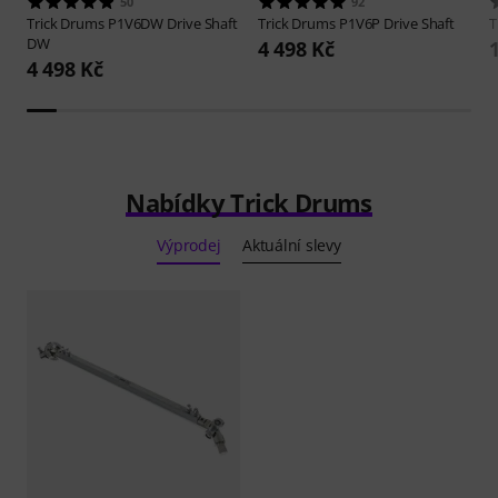
50
92
Trick Drums
P1V6DW Drive Shaft
Trick Drums
P1V6P Drive Shaft
T
DW
4 498 Kč
4 498 Kč
Nabídky Trick Drums
Výprodej
Aktuální slevy