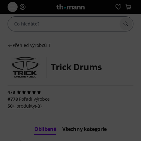
Začít 
Přehled výrobců T
Trick Drums
478
#778
Pořadí výrobce
50+
produkty(-ů)
Oblíbené
Všechny kategorie