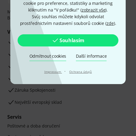
cookie pro preference, statistiky a marketing
kliknutím na "V pořádku!" (
zobrazit vše
).
Můžete bezpečně platit těmito metodami: Dobírka,
Svůj souhlas můžete kdykoli odvolat
Bankovní převod, PayPal nebo Kreditní karta.
prostřednictvím nastavení souborů cookie (
zde
).
Vaše výhody
Souhlasím
3letá záruka firmy Thomann
30denní záruka vrácení peněz
Odmítnout cookies
Další informace
Opravy
·
Impressum
Ochrana údajů
Odborné poradenství
Záruka Spokojenosti
Největší evropský sklad
Servis
Poštovné a doba doručení