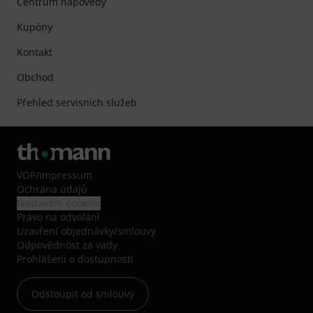
Centrum nápovědy
Kupóny
Kontakt
Obchod
Přehled servisních služeb
VOP
/
Impressum
Ochrana údajů
Nastavení cookies
Právo na odvolání
Uzavření objednávky/smlouvy
Odpovědnost za vady
Prohlášení o dostupnosti
Odstoupit od smlouvy