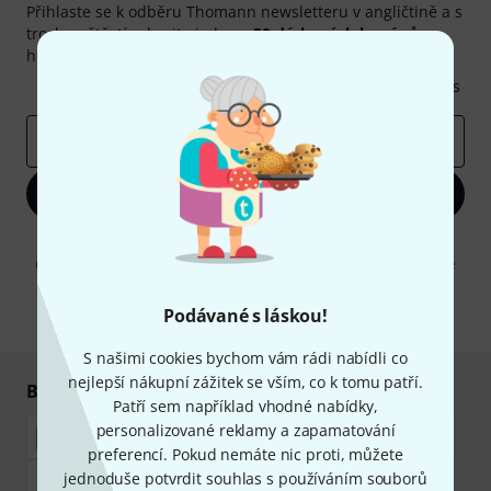
Přihlaste se k odběru Thomann newsletteru v angličtině a s
trochou štěstí vyhrajte jeden z
50 dárkových kupónů
v
hodnotě
50€
!
Inspirativní příspěvky
Nabídky
Thomann Insights
E-mailová adresa
*
Zaregistrujte se
Kliknutím na "Zaregistrujte se" souhlasíte s přijímáním e-mailových
reklam a měřením chování při používání e-mailů. Odhlášení je možné
kdykoliv. Další informace naleznete v naší sekci
Ochrana údajů
.
Podávané s láskou!
* Požadováno
S našimi cookies bychom vám rádi nabídli co
nejlepší nákupní zážitek se vším, co k tomu patří.
Bezpečný nákup i platba
Patří sem například vhodné nabídky,
personalizované reklamy a zapamatování
preferencí. Pokud nemáte nic proti, můžete
jednoduše potvrdit souhlas s používáním souborů