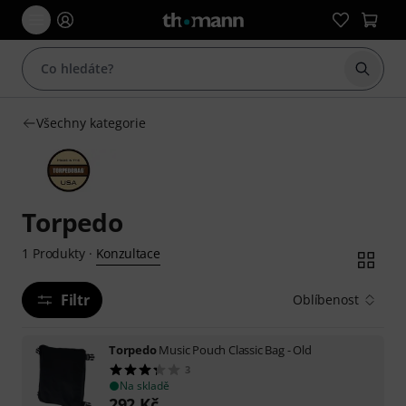
Začít 
Všechny kategorie
Torpedo
Konzultace
1
Produkty
·
Filtr
Oblíbenost
Torpedo
Music Pouch Classic Bag - Old
3
Na skladě
292
Kč