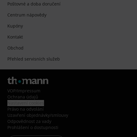
Poštovné a doba doručení
Centrum nápovědy
Kupóny
Kontakt
Obchod
Přehled servisních služeb
VOP
/
Impressum
Ochrana údajů
Nastavení cookies
Právo na odvolání
Uzavření objednávky/smlouvy
Odpovědnost za vady
Prohlášení o dostupnosti