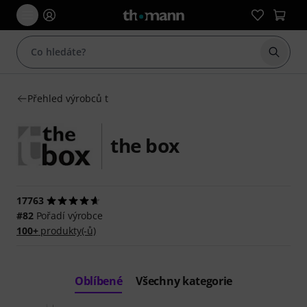
Začít 
Přehled výrobců t
the box
17763
#82
Pořadí výrobce
100+
produkty(-ů)
Oblíbené
Všechny kategorie