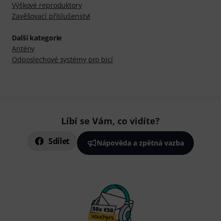
Výškové reproduktory
Zavěšovací příslušenství
Další kategorie
Antény
Odposlechové systémy pro bicí
Líbí se Vám, co vidíte?
Sdílet
Nápověda a zpětná vazba