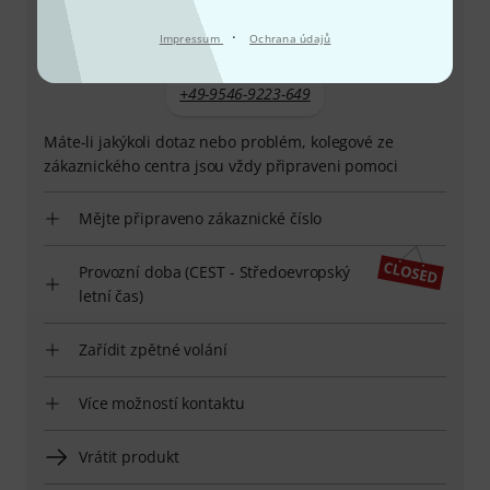
·
Impressum
Ochrana údajů
+49-9546-9223-649
Máte-li jakýkoli dotaz nebo problém, kolegové ze
zákaznického centra jsou vždy připraveni pomoci
Mějte připraveno zákaznické číslo
Provozní doba (CEST - Středoevropský
letní čas)
Zařídit zpětné volání
Více možností kontaktu
Vrátit produkt