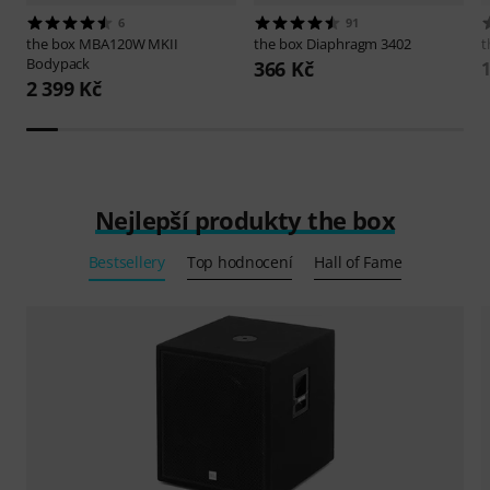
6
91
the box
MBA120W MKII
the box
Diaphragm 3402
t
Bodypack
366 Kč
1
2 399 Kč
Nejlepší produkty the box
Bestsellery
Top hodnocení
Hall of Fame