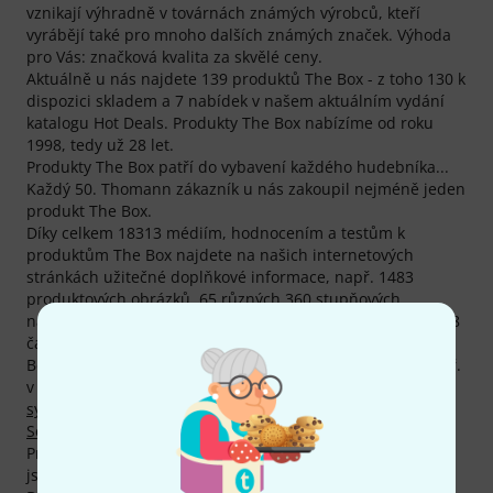
vznikají výhradně v továrnách známých výrobců, kteří
vyrábějí také pro mnoho dalších známých značek. Výhoda
pro Vás: značková kvalita za skvělé ceny.
Aktuálně u nás najdete 139 produktů The Box - z toho 130 k
dispozici skladem a 7 nabídek v našem aktuálním vydání
katalogu Hot Deals. Produkty The Box nabízíme od roku
1998, tedy už 28 let.
Produkty The Box patří do vybavení každého hudebníka...
Každý 50. Thomann zákazník u nás zakoupil nejméně jeden
produkt The Box.
Díky celkem 18313 médiím, hodnocením a testům k
produktům The Box najdete na našich internetových
stránkách užitečné doplňkové informace, např. 1483
produktových obrázků, 65 různých 360 stupňových
náhledů, 16737 hodnocení produktů našimi zákazníky a 28
časopisových recenzí (všechny jazyky).
Bestsellery značky The Box se momentálně nacházejí např.
v kategoriích
Pasivní full-range reproboxy
,
Odposlechové
systémy pro bicí
,
Aktivní subwoofery
,
Reproduktory 15"
,
Sestavy pro fitness a tanec
,
Membrány
a
Pasivní monitory
.
Prodejním hitem je produkt
The Box MA120 MKII
, kterého
jsme už prodali více než 50.000 ks.