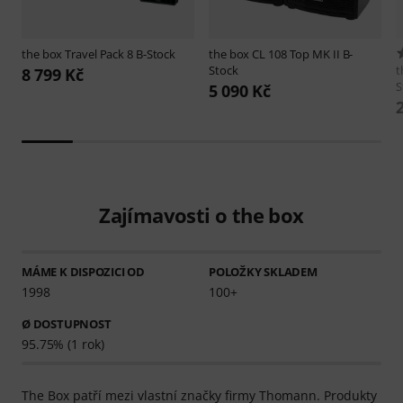
the box
Travel Pack 8 B-Stock
the box
CL 108 Top MK II B-
Stock
t
8 799 Kč
S
5 090 Kč
Zajímavosti o the box
MÁME K DISPOZICI OD
POLOŽKY SKLADEM
1998
100+
Ø DOSTUPNOST
95.75% (1 rok)
The Box patří mezi vlastní značky firmy Thomann. Produkty