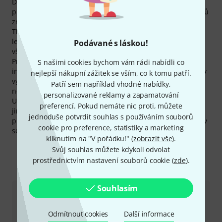
Dostupnost produktů The Box leží s 96% zřetelně na
průměrem všech značek. Momentálně máme 130 produktů
značky The Box k dispozici skladem.
The Box poskytuje na svoje produkty standardně jen 2-
letou záruku, s naší 3letou zárukou firmy Thomann jste
Podávané s láskou!
však chráněni o jeden rok déle.
Produkty The Box patří k těm nejnavštěvovanějším na naší
S našimi cookies bychom vám rádi nabídli co
internetové stránce. Za poslední měsíc produktové stránky
nejlepší nákupní zážitek se vším, co k tomu patří.
výrobce zaznamenaly v našem internetovém obchodě více
Patří sem například vhodné nabídky,
než 200.000 návštěv.
personalizované reklamy a zapamatování
U Thomanna koupíte produkty The Box výhodněji než
preferencí. Pokud nemáte nic proti, můžete
jinde. Jen za poslední tři měsíce jsme snížili ceny 11
jednoduše potvrdit souhlas s používáním souborů
produktů tohoto výrobce. Navíc nabízíme různé produkty v
cookie pro preference, statistiky a marketing
setu nebo jako vrácené zboží s výraznou slevou.
kliknutím na "V pořádku!" (
zobrazit vše
).
Svůj souhlas můžete kdykoli odvolat
prostřednictvím nastavení souborů cookie (
zde
).
Kontaktujte nás
Souhlasím
Zákaznický servis - Česko
Odmítnout cookies
Další informace