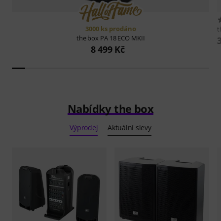
3000 ks prodáno
t
the box
PA 18 ECO MKII
8 499 Kč
Nabídky the box
Výprodej
Aktuální slevy