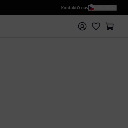
Kontakt
O nás
CS / KČ
t vyhledávání s vyhledávaným výrazem {searchTerm}