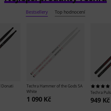
Bestsellery
Top hodnocení
l Donati
Techra
Hammer of the Gods 5A
White
Techra
Puls
1 090 Kč
949 Kč