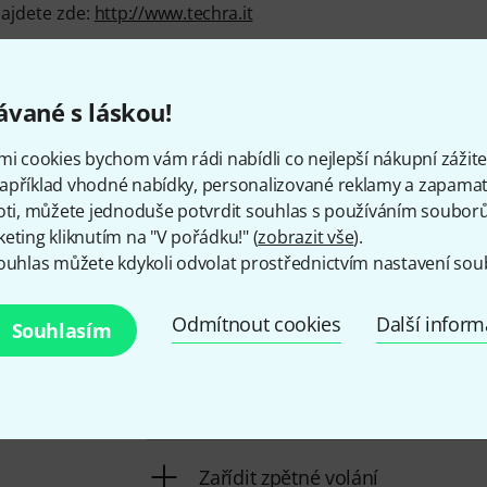
najdete zde:
http://www.techra.it
vané s láskou!
Kontaktujte nás
mi cookies bychom vám rádi nabídli co nejlepší nákupní zážitek
apříklad vhodné nabídky, personalizované reklamy a zapamat
oti, můžete jednoduše potvrdit souhlas s používáním souborů 
Máte-li jakýkoli dotaz nebo problém, koleg
eting kliknutím na "V pořádku!" (
zobrazit vše
).
pomoci
ouhlas můžete kdykoli odvolat prostřednictvím nastavení sou
Odmítnout cookies
Další infor
Mějte připraveno zákaznické čísl
Souhlasím
Provozní doba (CEST - Středoevro
Zařídit zpětné volání