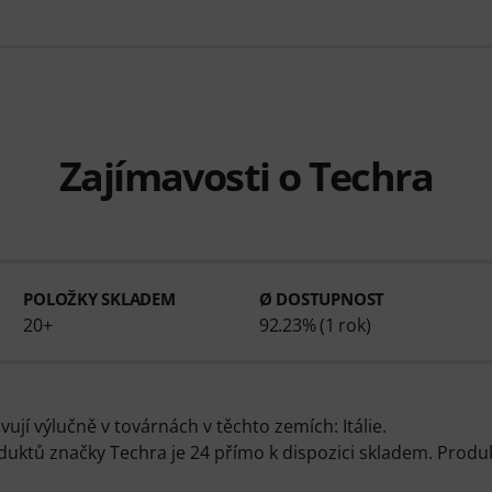
Zajímavosti o Techra
POLOŽKY SKLADEM
Ø DOSTUPNOST
20+
92.23% (1 rok)
ují výlučně v továrnách v těchto zemích: Itálie.
duktů značky Techra je 24 přímo k dispozici skladem. Produ