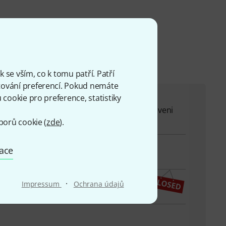
 se vším, co k tomu patří. Patří
ování preferencí. Pokud nemáte
cookie pro preference, statistiky
ové ze zákaznického centra jsou vždy připraveni
borů cookie (
zde
).
mace
o
·
Impressum
Ochrana údajů
pský letní čas)