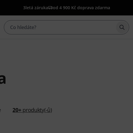
3letá záruka
od 4 900 Kč doprava zdarma
Začí
a
e
20+
produkty(-ů)