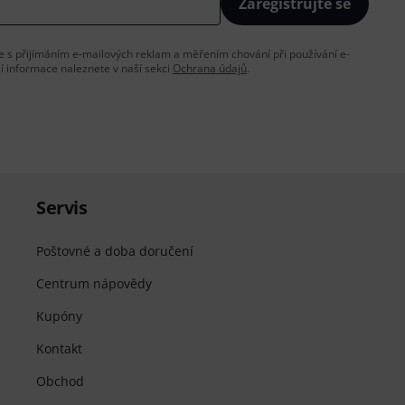
Zaregistrujte se
íte s přijímáním e-mailových reklam a měřením chování při používání e-
ší informace naleznete v naší sekci
Ochrana údajů
.
Servis
Poštovné a doba doručení
Centrum nápovědy
Kupóny
Kontakt
Obchod