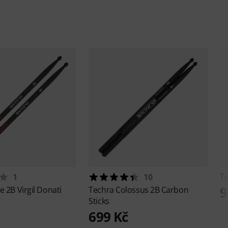
T
1
10
9
e 2B Virgil Donati
Techra
Colossus 2B Carbon
Sticks
699 Kč