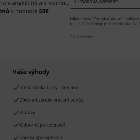
E-mailová adresa
*
u v angličtině a s trochou
ónů
v hodnotě
50€
!
Kliknutím na "Zaregistrujte se" souhlas
mailů. Odhlášení je možné kdykoliv. Dal
* Požadováno
Vaše výhody
3letá záruka firmy Thomann
30denní záruka vrácení peněz
Opravy
Odborné poradenství
Záruka Spokojenosti