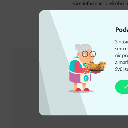
Více informací o výrobci 
Podá
S naši
sem n
nic pr
a mark
Zákaznický servis - Česko
Svůj s
+49-9546-9223-649