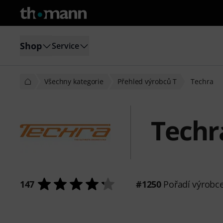
Shop
Service
Všechny kategorie
Přehled výrobců T
Techra
Techr
147
#1250
Pořadí výrobc