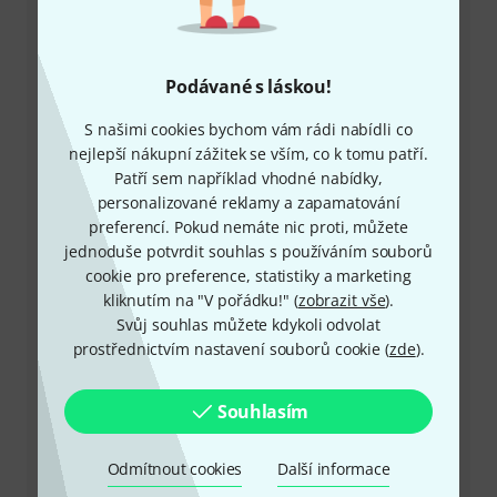
Zákaznický servis - Česko
Podávané s láskou!
S našimi cookies bychom vám rádi nabídli co
nejlepší nákupní zážitek se vším, co k tomu patří.
Patří sem například vhodné nabídky,
+49-9546-9223-649
personalizované reklamy a zapamatování
preferencí. Pokud nemáte nic proti, můžete
Máte-li jakýkoli dotaz nebo problém, kolegové ze
jednoduše potvrdit souhlas s používáním souborů
zákaznického centra jsou vždy připraveni pomoci
cookie pro preference, statistiky a marketing
kliknutím na "V pořádku!" (
zobrazit vše
).
Mějte připraveno zákaznické číslo
Svůj souhlas můžete kdykoli odvolat
prostřednictvím nastavení souborů cookie (
zde
).
Provozní doba (CEST - Středoevropský
letní čas)
Souhlasím
Zařídit zpětné volání
Odmítnout cookies
Další informace
Více možností kontaktu