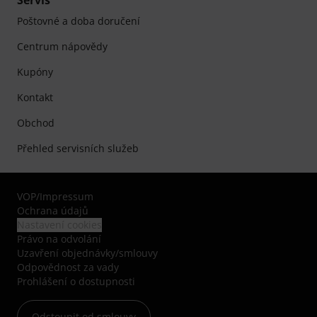
Servis
Poštovné a doba doručení
Centrum nápovědy
Kupóny
Kontakt
Obchod
Přehled servisních služeb
VOP
/
Impressum
Ochrana údajů
Nastavení cookies
Právo na odvolání
Uzavření objednávky/smlouvy
Odpovědnost za vady
Prohlášení o dostupnosti
Odstoupit od smlouvy