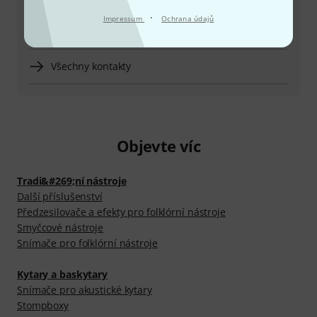
·
Impressum
Ochrana údajů
Vrátit produkt
Všechny kontakty
Objevte víc
Tradi&#269;ní nástroje
Další příslušenství
Předzesilovače a efekty pro folklórní nástroje
Smyčcové nástroje
Snímače pro folklórní nástroje
Kytary a baskytary
Snímače pro akustické kytary
Stompboxy