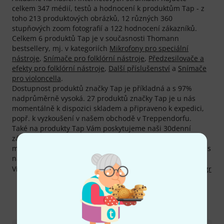
celkem 347 médií, testů a hodnocení k produktům Tap - z
toho 213 produktových obrázků, 12 různých 360
stupňových zoom fotografií a 122 hodnocení zákazníků.
Celkem 6 produktů Tap je v současnosti Thomann
bestsellery, mj. v kategoriích
Mikrofony pro speciální
nástroje
,
Snímače pro folklórní nástroje
,
Předzesilovače a
efekty pro folklórní nástroje
,
Další příslušenství
a
Snímače
pro violoncella
.
Dostupnost produktů značky Tap je příkladná a s 97%
nadprůměrně vysoká. 27 produktů značky Tap je u nás
momentálně k dispozici skladem a připraveno k expedici,
popř. k vyzkoušení v našem obchodě v Treppendorfu.
Také na produkty Tap Vám poskytujeme naši 30denní
záruku vrácení peněz, 3letou záruku firmy Thomann a
mnoho dalších služeb, jako kompententní odborníky, servis
na místě, financování a mnoho dalšího.
Více informací o výrobci najdete zde:
http://www.tap.com.gr
Kontaktujte nás