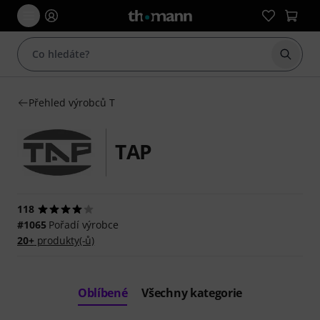
Začít 
Přehled výrobců T
TAP
118
#1065
Pořadí výrobce
20+
produkty(-ů)
Oblíbené
Všechny kategorie