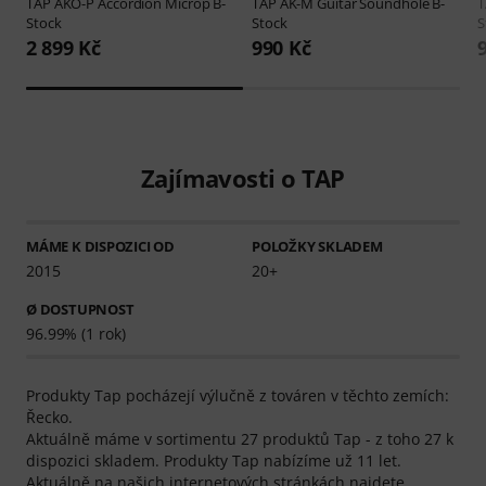
TAP
AKO-P Accordion Microp B-
TAP
AK-M Guitar Soundhole B-
Stock
Stock
S
2 899 Kč
990 Kč
Zajímavosti o TAP
MÁME K DISPOZICI OD
POLOŽKY SKLADEM
2015
20+
Ø DOSTUPNOST
96.99% (1 rok)
Produkty Tap pocházejí výlučně z továren v těchto zemích:
Řecko.
Aktuálně máme v sortimentu 27 produktů Tap - z toho 27 k
dispozici skladem. Produkty Tap nabízíme už 11 let.
Aktuálně na našich internetových stránkách najdete