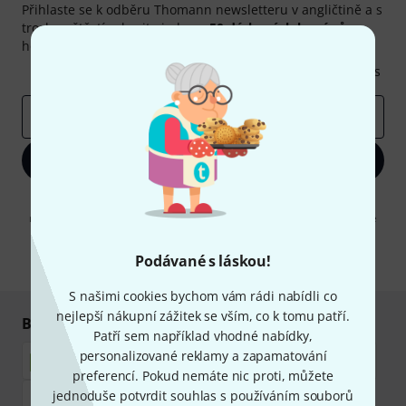
Přihlaste se k odběru Thomann newsletteru v angličtině a s
trochou štěstí vyhrajte jeden z
50 dárkových kupónů
v
hodnotě
50€
!
Inspirativní příspěvky
Nabídky
Thomann Insights
E-mailová adresa
*
Zaregistrujte se
Kliknutím na "Zaregistrujte se" souhlasíte s přijímáním e-mailových
reklam a měřením chování při používání e-mailů. Odhlášení je možné
kdykoliv. Další informace naleznete v naší sekci
Ochrana údajů
.
Podávané s láskou!
* Požadováno
S našimi cookies bychom vám rádi nabídli co
nejlepší nákupní zážitek se vším, co k tomu patří.
Bezpečný nákup i platba
Patří sem například vhodné nabídky,
personalizované reklamy a zapamatování
preferencí. Pokud nemáte nic proti, můžete
jednoduše potvrdit souhlas s používáním souborů