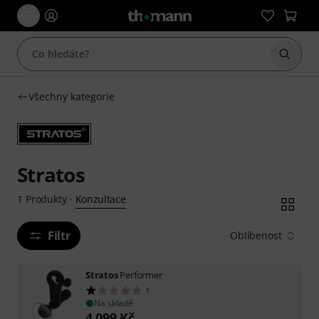
Začít 
Všechny kategorie
Stratos
Konzultace
1
Produkty
·
Filtr
Oblíbenost
Stratos
Performer
1
Na skladě
4 099
Kč