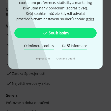
cookie pro preference, statistiky a marketing
kliknutím na "V pořádku!" (
zobrazit vše
).
Můžete bezpečně platit těmito metodami: Dobírka,
Svůj souhlas můžete kdykoli odvolat
Bankovní převod, PayPal nebo Kreditní karta.
prostřednictvím nastavení souborů cookie (
zde
).
Vaše výhody
Souhlasím
3letá záruka firmy Thomann
30denní záruka vrácení peněz
Odmítnout cookies
Další informace
Opravy
·
Impressum
Ochrana údajů
Odborné poradenství
Záruka Spokojenosti
Největší evropský sklad
Servis
Poštovné a doba doručení