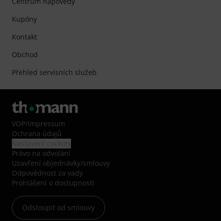
Centrum nápovědy
Kupóny
Kontakt
Obchod
Přehled servisních služeb
VOP
/
Impressum
Ochrana údajů
Nastavení cookies
Právo na odvolání
Uzavření objednávky/smlouvy
Odpovědnost za vady
Prohlášení o dostupnosti
Odstoupit od smlouvy