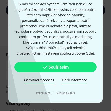
S našimi cookies bychom vám rádi nabídli co
nejlepší nákupní zážitek se vším, co k tomu patří.
Zaregistrujte se
Patří sem například vhodné nabídky,
personalizované reklamy a zapamatování
Kliknutím na "Zaregistrujte se" souhlasíte s přijímáním e-mailových
preferencí. Pokud nemáte nic proti, můžete
reklam a měřením chování při používání e-mailů. Odhlášení je možné
kdykoliv. Další informace naleznete v naší sekci
Ochrana údajů
.
jednoduše potvrdit souhlas s používáním souborů
cookie pro preference, statistiky a marketing
* Požadováno
kliknutím na "V pořádku!" (
zobrazit vše
).
Svůj souhlas můžete kdykoli odvolat
prostřednictvím nastavení souborů cookie (
zde
).
Bezpečný nákup i platba
Souhlasím
Odmítnout cookies
Další informace
Můžete bezpečně platit těmito metodami: Dobírka,
Bankovní převod, PayPal nebo Kreditní karta.
·
Impressum
Ochrana údajů
Vaše výhody