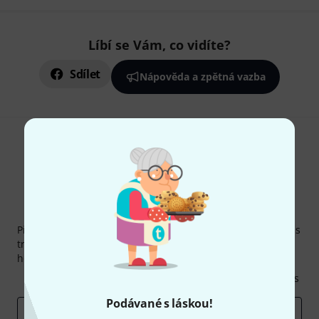
Líbí se Vám, co vidíte?
Sdílet
Nápověda a zpětná vazba
Thomann newsletter
Přihlaste se k odběru Thomann newsletteru v angličtině a s
trochou štěstí vyhrajte jeden z
50 dárkových kupónů
v
hodnotě
50€
!
Inspirativní příspěvky
Nabídky
Thomann Insights
Podávané s láskou!
E-mailová adresa
*