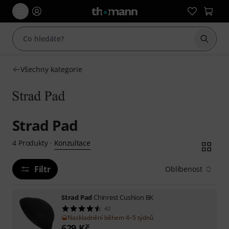
Začít 
Všechny kategorie
Strad Pad
Konzultace
4
Produkty
·
Filtr
Oblíbenost
Strad Pad
Chinrest Cushion BK
42
Naskladnění během 4–5 týdnů
629
Kč