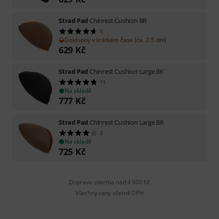
Strad Pad
Chinrest Cushion BR
5
Dostupný v krátkém čase (ca. 2-5 dní)
629
Kč
Strad Pad
Chinrest Cushion Large BK
11
Na skladě
777
Kč
Strad Pad
Chinrest Cushion Large BR
2
Na skladě
725
Kč
Doprava zdarma nad 4 900 Kč
Všechny ceny včetně DPH