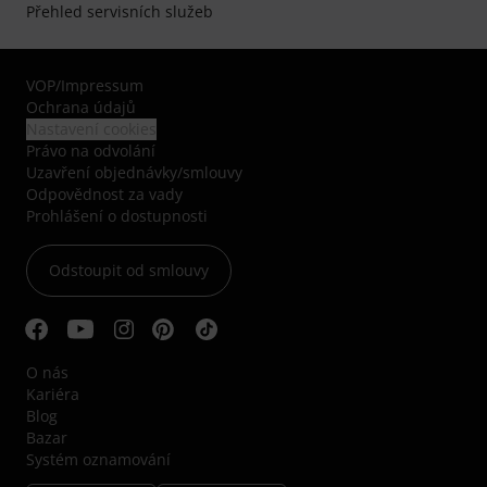
Přehled servisních služeb
VOP
/
Impressum
Ochrana údajů
Nastavení cookies
Právo na odvolání
Uzavření objednávky/smlouvy
Odpovědnost za vady
Prohlášení o dostupnosti
Odstoupit od smlouvy
O nás
Kariéra
Blog
Bazar
Systém oznamování