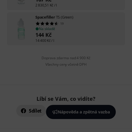
2 830,51
Kč
/ l
Spacefiller
TS (Green)
19
Na skladě
144
Kč
14 400
Kč
/ l
Doprava zdarma nad 4 900 Kč
Všechny ceny včetně DPH
Líbí se Vám, co vidíte?
Sdílet
Nápověda a zpětná vazba