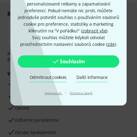
personalizované reklamy a zapamatování
preferencí. Pokud nemáte nic proti, můžete
Bezpečný nákup i platba
jednoduše potvrdit souhlas s používáním souborů
cookie pro preference, statistiky a marketing
kliknutím na "V pořádku!" (
zobrazit vše
).
Svůj souhlas můžete kdykoli odvolat
prostřednictvím nastavení souborů cookie (
zde
).
Můžete bezpečně platit těmito metodami: Dobírka,
Bankovní převod, PayPal nebo Kreditní karta.
Souhlasím
Vaše výhody
Odmítnout cookies
Další informace
3letá záruka firmy Thomann
·
Impressum
Ochrana údajů
30denní záruka vrácení peněz
Opravy
Odborné poradenství
Záruka Spokojenosti