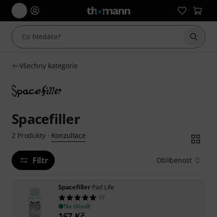
Začít 
Všechny kategorie
Spacefiller
Konzultace
2
Produkty
·
Filtr
Oblíbenost
Spacefiller
Pad Life
17
Na skladě
167
Kč