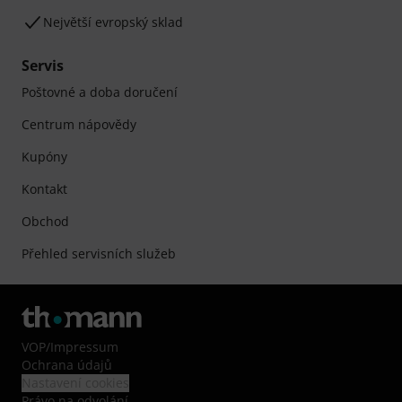
Největší evropský sklad
Servis
Poštovné a doba doručení
Centrum nápovědy
Kupóny
Kontakt
Obchod
Přehled servisních služeb
VOP
/
Impressum
Ochrana údajů
Nastavení cookies
Právo na odvolání