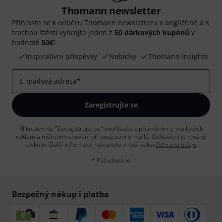
Thomann newsletter
Přihlaste se k odběru Thomann newsletteru v angličtině a s
trochou štěstí vyhrajte jeden z
50 dárkových kupónů
v
hodnotě
50€
!
Inspirativní příspěvky
Nabídky
Thomann Insights
E-mailová adresa
*
Zaregistrujte se
Kliknutím na "Zaregistrujte se" souhlasíte s přijímáním e-mailových
reklam a měřením chování při používání e-mailů. Odhlášení je možné
kdykoliv. Další informace naleznete v naší sekci
Ochrana údajů
.
* Požadováno
Bezpečný nákup i platba