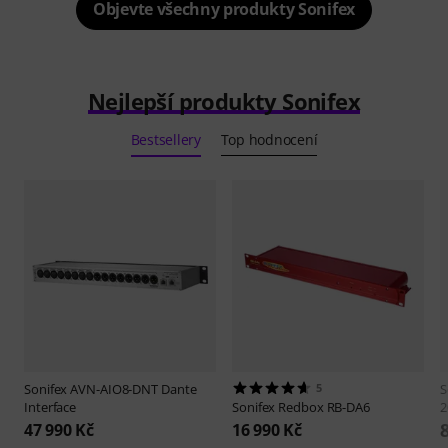
Objevte všechny produkty Sonifex
Nejlepší produkty Sonifex
Bestsellery
Top hodnocení
Sonifex
AVN-AIO8-DNT Dante
5
S
Interface
Sonifex
Redbox RB-DA6
2
47 990 Kč
16 990 Kč