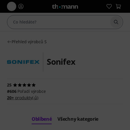
Začít 
Přehled výrobců S
Sonifex
25
#606
Pořadí výrobce
20+
produkty(-ů)
Oblíbené
Všechny kategorie