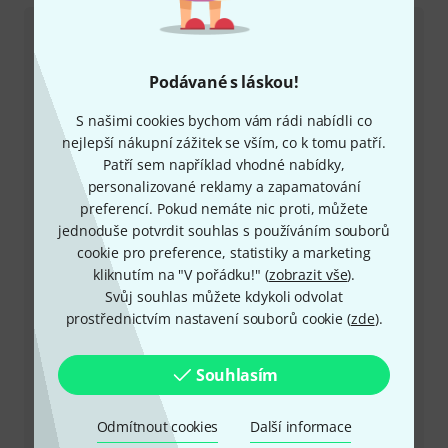
Zákaznický servis - Česko
Podávané s láskou!
S našimi cookies bychom vám rádi nabídli co
nejlepší nákupní zážitek se vším, co k tomu patří.
Patří sem například vhodné nabídky,
+49-9546-9223-649
personalizované reklamy a zapamatování
preferencí. Pokud nemáte nic proti, můžete
Máte-li jakýkoli dotaz nebo problém, kolegové ze
jednoduše potvrdit souhlas s používáním souborů
zákaznického centra jsou vždy připraveni pomoci
cookie pro preference, statistiky a marketing
kliknutím na "V pořádku!" (
zobrazit vše
).
Mějte připraveno zákaznické číslo
Svůj souhlas můžete kdykoli odvolat
prostřednictvím nastavení souborů cookie (
zde
).
Provozní doba (CEST - Středoevropský
letní čas)
Souhlasím
Zařídit zpětné volání
Odmítnout cookies
Další informace