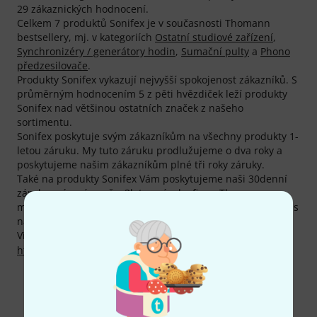
29 zákaznických hodnocení.
Celkem 7 produktů Sonifex je v současnosti Thomann
bestsellery, mj. v kategoriích
Ostatní studiové zařízení
,
Synchronizéry / generátory hodin
,
Sumační pulty
a
Phono
předzesilovače
.
Produkty Sonifex vykazují nejvyšší spokojenost zákazníků. S
průměrným hodnocením 5 z pěti hvězdiček leží produkty
Sonifex nad většinou ostatních značek z našeho
sortimentu.
Sonifex poskytuje svým zákazníkům na všechny produkty 1-
letou záruku. My tuto záruku prodlužujeme o dva roky a
poskytujeme našim zákazníkům plné tři roky záruky.
Také na produkty Sonifex Vám poskytujeme naši 30denní
záruku vrácení peněz, 3letou záruku firmy Thomann a
mnoho dalších služeb, jako kompententní odborníky, servis
na místě, financování a mnoho dalšího.
Více informací o výrobci najdete zde:
http://www.sonifex.co.uk
Kontaktujte nás