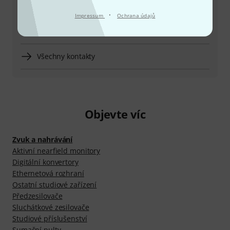
Více možností kontaktu
·
Impressum
Ochrana údajů
Vrátit produkt
Všechny kontakty
Objevte víc
Zvuk a nahrávání
Aktivní nearfield monitory
Digitální konvertory
Ethernetová rozhraní
Ostatní studiové zařízení
Předzesilovače
Sluchátkové zesilovače
Studiové příslušenství
Sumační pulty