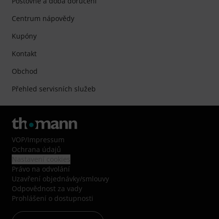
Poštovné a doba doručení
Centrum nápovědy
Kupóny
Kontakt
Obchod
Přehled servisních služeb
VOP
/
Impressum
Ochrana údajů
Nastavení cookies
Právo na odvolání
Uzavření objednávky/smlouvy
Odpovědnost za vady
Prohlášení o dostupnosti