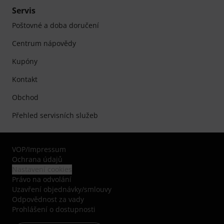
Servis
Poštovné a doba doručení
Centrum nápovědy
Kupóny
Kontakt
Obchod
Přehled servisních služeb
VOP
/
Impressum
Ochrana údajů
Nastavení cookies
Právo na odvolání
Uzavření objednávky/smlouvy
Odpovědnost za vady
Prohlášení o dostupnosti