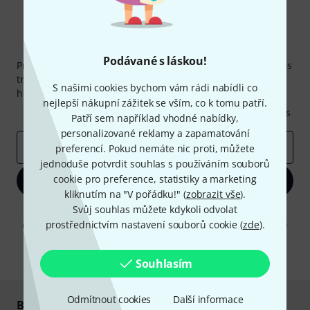
Thomann newsletter
Podávané s láskou!
Přihlaste se k odběru Thomann newsletteru v angličtině a s
trochou štěstí vyhrajte jeden z
50 dárkových kupónů
v
S našimi cookies bychom vám rádi nabídli co
hodnotě
50€
!
nejlepší nákupní zážitek se vším, co k tomu patří.
Inspirativní příspěvky
Nabídky
Thomann Insights
Patří sem například vhodné nabídky,
personalizované reklamy a zapamatování
E-mailová adresa
*
preferencí. Pokud nemáte nic proti, můžete
jednoduše potvrdit souhlas s používáním souborů
cookie pro preference, statistiky a marketing
Zaregistrujte se
kliknutím na "V pořádku!" (
zobrazit vše
).
Svůj souhlas můžete kdykoli odvolat
Kliknutím na "Zaregistrujte se" souhlasíte s přijímáním e-mailových
prostřednictvím nastavení souborů cookie (
zde
).
reklam a měřením chování při používání e-mailů. Odhlášení je možné
kdykoliv. Další informace naleznete v naší sekci
Ochrana údajů
.
* Požadováno
Souhlasím
Odmítnout cookies
Další informace
Bezpečný nákup i platba