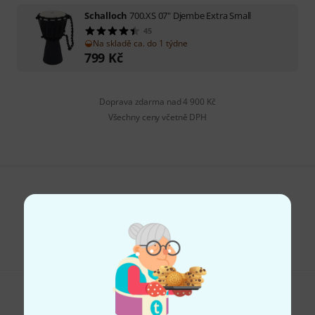
Schalloch
700.XS 07" Djembe Extra Small
45
Na skladě ca. do 1 týdne
799
Kč
Doprava zdarma nad 4 900 Kč
Všechny ceny včetně DPH
Líbí se Vám, co vidíte?
Sdílet
Nápověda a zpětná vazba