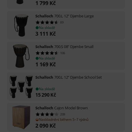
1 799
Kč
Schalloch
700.L 12" Djembe Large
89
Na skladě
3 111
Kč
Schalloch
700.S 08" Djembe Small
106
Na skladě
1 169
Kč
Schalloch
700.L 12" Djembe School Set
Na skladě
15 290
Kč
Schalloch
Cajon Model Brown
209
Naskladnění během 5–7 týdnů
2 090
Kč