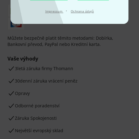
·
Impressum
Ochrana údajů
Můžete bezpečně platit těmito metodami: Dobírka,
Bankovní převod, PayPal nebo Kreditní karta.
Vaše výhody
3letá záruka firmy Thomann
30denní záruka vrácení peněz
Opravy
Odborné poradenství
Záruka Spokojenosti
Největší evropský sklad