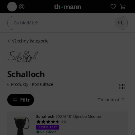
Začít 
Všechny kategorie
Schalloch
Konzultace
6
Produkty
·
Filtr
Oblíbenost
Schalloch
700.M 10" Djembe Medium
142
BESTSELLERY
Na skladě