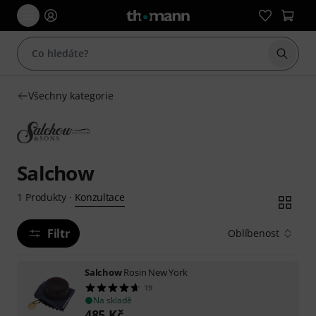
Začít 
Všechny kategorie
Salchow
Konzultace
1
Produkty
·
Filtr
Oblíbenost
Salchow
Rosin New York
19
Na skladě
485
Kč