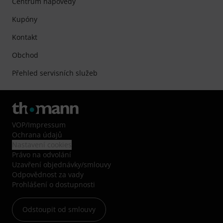
Centrum nápovědy
Kupóny
Kontakt
Obchod
Přehled servisních služeb
VOP
/
Impressum
Ochrana údajů
Nastavení cookies
Právo na odvolání
Uzavření objednávky/smlouvy
Odpovědnost za vady
Prohlášení o dostupnosti
Odstoupit od smlouvy