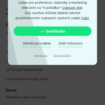
cookie pro preference, statistiky a marketing
kliknutím na "V pořádku!" (
zobrazit vše
).
Můžete bezpečně platit těmito metodami: Dobírka,
Svůj souhlas můžete kdykoli odvolat
Bankovní převod, PayPal nebo Kreditní karta.
prostřednictvím nastavení souborů cookie (
zde
).
Vaše výhody
Souhlasím
3letá záruka firmy Thomann
30denní záruka vrácení peněz
Odmítnout cookies
Další informace
Opravy
·
Impressum
Ochrana údajů
Odborné poradenství
Záruka Spokojenosti
Největší evropský sklad
Servis
Poštovné a doba doručení