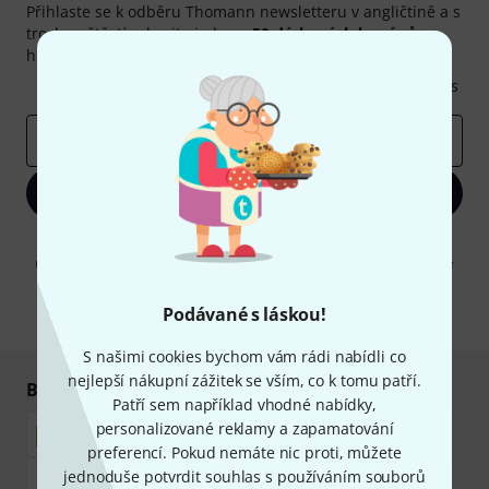
Přihlaste se k odběru Thomann newsletteru v angličtině a s
trochou štěstí vyhrajte jeden z
50 dárkových kupónů
v
hodnotě
50€
!
Inspirativní příspěvky
Nabídky
Thomann Insights
E-mailová adresa
*
Zaregistrujte se
Kliknutím na "Zaregistrujte se" souhlasíte s přijímáním e-mailových
reklam a měřením chování při používání e-mailů. Odhlášení je možné
kdykoliv. Další informace naleznete v naší sekci
Ochrana údajů
.
Podávané s láskou!
* Požadováno
S našimi cookies bychom vám rádi nabídli co
nejlepší nákupní zážitek se vším, co k tomu patří.
Bezpečný nákup i platba
Patří sem například vhodné nabídky,
personalizované reklamy a zapamatování
preferencí. Pokud nemáte nic proti, můžete
jednoduše potvrdit souhlas s používáním souborů