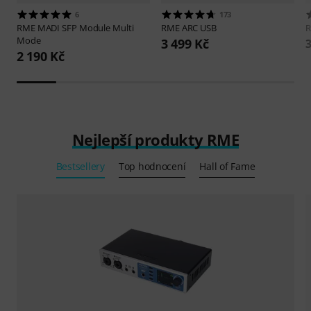
6
173
RME
MADI SFP Module Multi
RME
ARC USB
Mode
3 499 Kč
3
2 190 Kč
Nejlepší produkty RME
Bestsellery
Top hodnocení
Hall of Fame