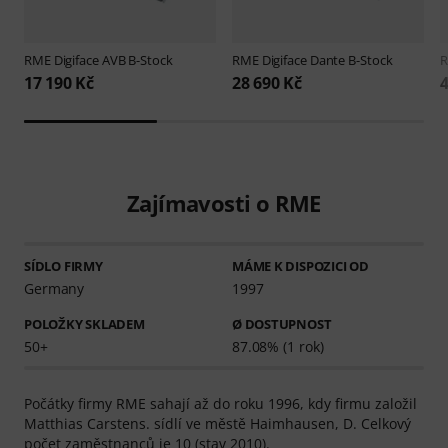
RME
Digiface AVB B-Stock
RME
Digiface Dante B-Stock
17 190 Kč
28 690 Kč
4
Zajímavosti o RME
SÍDLO FIRMY
MÁME K DISPOZICI OD
Germany
1997
POLOŽKY SKLADEM
Ø DOSTUPNOST
50+
87.08% (1 rok)
Počátky firmy RME sahají až do roku 1996, kdy firmu založil
Matthias Carstens. sídlí ve městě Haimhausen, D. Celkový
počet zaměstnanců je 10 (stav 2010).