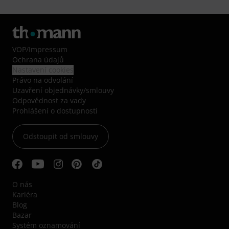
VOP
/
Impressum
Ochrana údajů
Nastavení cookies
Právo na odvolání
Uzavření objednávky/smlouvy
Odpovědnost za vady
Prohlášení o dostupnosti
Odstoupit od smlouvy
O nás
Kariéra
Blog
Bazar
Systém oznamování