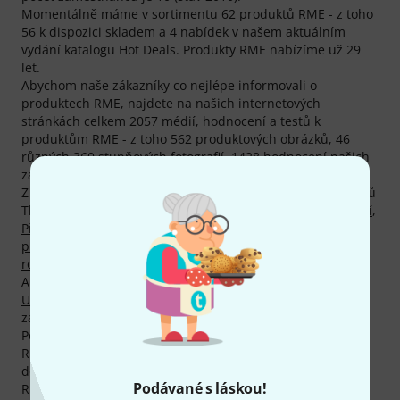
Momentálně máme v sortimentu 62 produktů RME - z toho
56 k dispozici skladem a 4 nabídek v našem aktuálním
vydání katalogu Hot Deals. Produkty RME nabízíme už 29
let.
Abychom naše zákazníky co nejlépe informovali o
produktech RME, najdete na našich internetových
stránkách celkem 2057 médií, hodnocení a testů k
produktům RME - z toho 562 produktových obrázků, 46
různých 360 stupňových fotografií, 1428 hodnocení našich
zákazníků a 21 časopisových recenzí (všechny jazyky).
Z celkového počtu 62 produktů je momentálně 26 produktů
Thomann bestsellery, mj. v kategoriích
USB audio rozhraní
,
Předzesilovače
,
Digitální konvertory
,
Ostatní příslušenství
pro studio a nahrávání
,
Studiové kontrolery
,
PCI Express
rozhraní
a
Ostatní síťové adaptéry
.
Absolutním trhákem značky RME je produkt
RME Fireface
UCX II
. Tento produkt si už u nás zakoupilo 3.000
zákazníků.
Podle našich statistik udělují naši zákazníci produktům
RME v průměru 4.8 z pěti hvězdiček. To je nadprůměrně
dobré hodnocení ve srovnání s většinou ostatních značek.
Podávané s láskou!
RME poskytuje svým zákazníkům na všechny produkty 2-