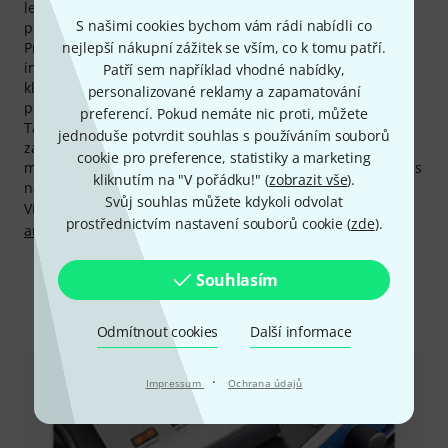
letou záruku. My tuto záruku prodlužujeme o jeden rok a
S našimi cookies bychom vám rádi nabídli co
poskytujeme našim zákazníkům plné tři roky záruky.
nejlepší nákupní zážitek se vším, co k tomu patří.
Produkty RME patří k nejnavštěvovanějším na naší
internetové stránce. Na každý jednotlivý produkt výrobce
Patří sem například vhodné nabídky,
klikli návštěvníci našeho internetového obchodu za
personalizované reklamy a zapamatování
poslední měsíc v průměru více než 2.000-krát.
preferencí. Pokud nemáte nic proti, můžete
Také na produkty RME Vám poskytujeme naši 30denní
jednoduše potvrdit souhlas s používáním souborů
záruku vrácení peněz, 3letou záruku firmy Thomann a
cookie pro preference, statistiky a marketing
mnoho dalších služeb, jako kompententní odborníky, servis
kliknutím na "V pořádku!" (
zobrazit vše
).
na místě, financování a mnoho dalšího.
Svůj souhlas můžete kdykoli odvolat
Více informací o výrobci najdete zde:
http://www.rme-
prostřednictvím nastavení souborů cookie (
zde
).
audio.com
Souhlasím
Více o výrobci RME
Odmítnout cookies
Další informace
·
Impressum
Ochrana údajů