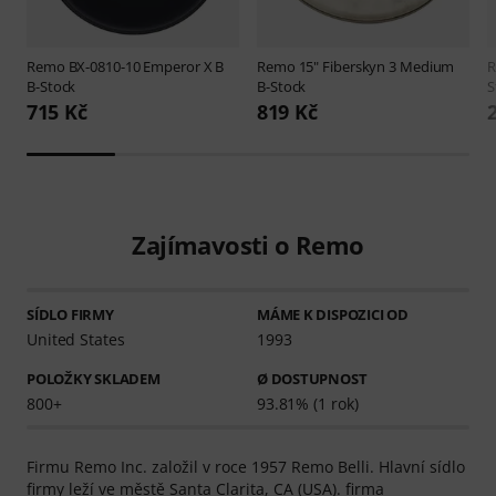
Remo
BX-0810-10 Emperor X B
Remo
15" Fiberskyn 3 Medium
B-Stock
B-Stock
S
715 Kč
819 Kč
Zajímavosti o Remo
SÍDLO FIRMY
MÁME K DISPOZICI OD
United States
1993
POLOŽKY SKLADEM
Ø DOSTUPNOST
800+
93.81% (1 rok)
Firmu Remo Inc. založil v roce 1957 Remo Belli. Hlavní sídlo
firmy leží ve městě Santa Clarita, CA (USA). firma