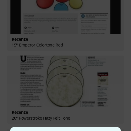
Recenze
15" Emperor Colortone Red
Recenze
20" Powerstroke Hazy Felt Tone