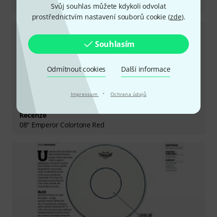
14" Ambassador X Coated
Svůj souhlas můžete kdykoli odvolat
prostřednictvím nastavení souborů cookie (
zde
).
Souhlasím
Odmítnout cookies
Další informace
·
Impressum
Ochrana údajů
Recenze
08" Emperor Colortone Red