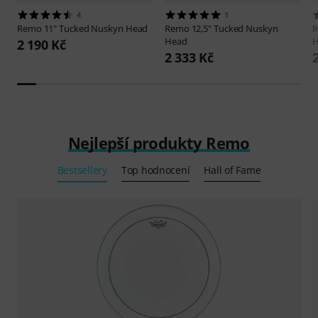
4
1
Remo
11" Tucked Nuskyn Head
Remo
12,5" Tucked Nuskyn
Head
H
2 190 Kč
2 333 Kč
Nejlepší produkty Remo
Bestsellery
Top hodnocení
Hall of Fame