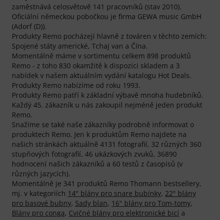
zaměstnává celosvětově 141 pracovníků (stav 2010).
Oficiální německou pobočkou je firma GEWA music GmbH
(Adorf (D)).
Produkty Remo pocházejí hlavně z továren v těchto zemích:
Spojené státy americké, Tchaj van a Čína.
Momentálně máme v sortimentu celkem 898 produktů
Remo - z toho 830 okamžitě k dispozici skladem a 3
nabídek v našem aktuálním vydání katalogu Hot Deals.
Produkty Remo nabízíme od roku 1993.
Produkty Remo patří k základní výbavě mnoha hudebníků.
Každý 45. zákazník u nás zakoupil nejméně jeden produkt
Remo.
Snažíme se také naše zákazníky podrobně informovat o
produktech Remo. Jen k produktům Remo najdete na
našich stránkách aktuálně 4131 fotografií, 32 různých 360
stupňových fotografií, 46 ukázkových zvuků, 36890
hodnocení našich zákazníků a 60 testů z časopisů (v
různých jazycích).
Momentálně je 341 produktů Remo Thomann bestsellery,
mj. v kategoriích
14" blány pro snare bubínky
,
22" blány
pro basové bubny
,
Sady blan
,
16" blány pro Tom-tomy
,
Blány pro conga
,
Cvičné blány pro elektronické bicí
a