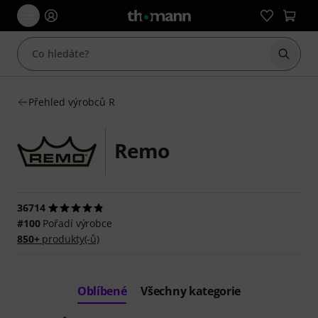
Začít 
Přehled výrobců R
Remo
36714
#100
Pořadí výrobce
850+
produkty(-ů)
Oblíbené
Všechny kategorie