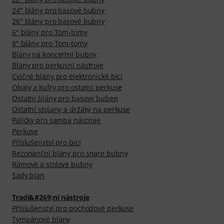
24" blány pro basové bubny
26" blány pro basové bubny
6" blány pro Tom-tomy
8" blány pro Tom-tomy
Blány na koncertní bubny
Blány pro perkusní nástroje
Cvičné blány pro elektronické bicí
Obaly a kufry pro ostatní perkuse
Ostatní blány pro basový buben
Ostatní stojany a držáky na perkuse
Paličky pro samba nástroje
Perkuse
Příslušenství pro bicí
Rezonanční blány pro snare bubny
Rámové a stolové bubny
Sady blan
Tradi&#269;ní nástroje
Příslušenství pro pochodové perkuse
Tympánové blány