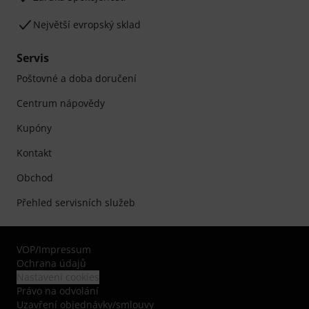
Největší evropský sklad
Servis
Poštovné a doba doručení
Centrum nápovědy
Kupóny
Kontakt
Obchod
Přehled servisních služeb
VOP
/
Impressum
Ochrana údajů
Nastavení cookies
Právo na odvolání
Uzavření objednávky/smlouvy