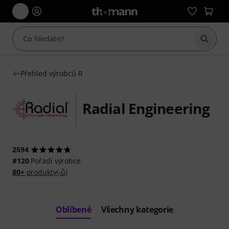
Začít 
Přehled výrobců R
Radial Engineering
2594
#120
Pořadí výrobce
80+
produkty(-ů)
Oblíbené
Všechny kategorie