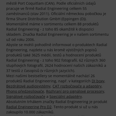
městě Port Coquitlam (CAN). Podle oficiálních údajů
pracuje ve firmě Radial Engineering celkem 55
zaměstnanců (stav 2011). Oficiální německou pobočkou je
firma Shure Distribution GmbH (Eppingen (D)).
Momentálně máme v sortimentu celkem 88 produktů
Radial Engineering - z toho 85 okamžitě k dispozici
skladem. Značka Radial Engineering je v našem sortimentu
už od roku 2006.
Abyste se mohli pohodlně informovat o produktech Radial
Engineering, najdete u nás kromě výstižných popisů
produktů také 3625 médií, testů a hodnocení produktů
Radial Engineering - z toho 902 fotografií, 62 různých 360
stupňových fotografií, 2624 hodnocení našich zákazníků a
37 testů z časopisů (v různých jazycích).
Mezi našimi bestsellery se momentálně nachází 26
produktů Radial Engineering, např. v kategoriích
DI boxy
,
Bezdrátové audiosystémy
,
CAT rozbočovače a adaptéry
,
Phono předzesilovače
,
Rozhraní pro signálové procesory
,
Signálové rozbočovače
a
Speciální adaptéry
.
Absolutním trhákem značky Radial Engineering je produkt
Radial Engineering Pro D2
. Tento produkt si už u nás
zakoupilo 10.000 zákazníků.