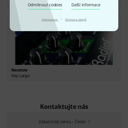
KL-8
Odmítnout cookies
Další informace
·
Impressum
Ochrana údajů
Recenze
Key-Largo
Kontaktujte nás
Zákaznický servis - Česko