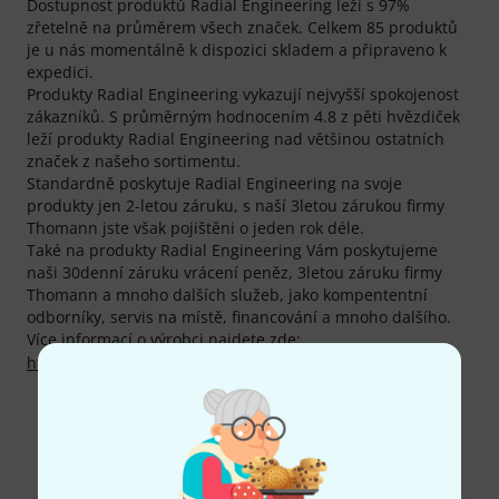
Dostupnost produktů Radial Engineering leží s 97%
zřetelně na průměrem všech značek. Celkem 85 produktů
je u nás momentálně k dispozici skladem a připraveno k
expedici.
Produkty Radial Engineering vykazují nejvyšší spokojenost
zákazníků. S průměrným hodnocením 4.8 z pěti hvězdiček
leží produkty Radial Engineering nad většinou ostatních
značek z našeho sortimentu.
Standardně poskytuje Radial Engineering na svoje
produkty jen 2-letou záruku, s naší 3letou zárukou firmy
Thomann jste však pojištěni o jeden rok déle.
Také na produkty Radial Engineering Vám poskytujeme
naši 30denní záruku vrácení peněz, 3letou záruku firmy
Thomann a mnoho dalších služeb, jako kompententní
odborníky, servis na místě, financování a mnoho dalšího.
Více informací o výrobci najdete zde:
http://www.radialeng.com
Více o výrobci Radial Engineering