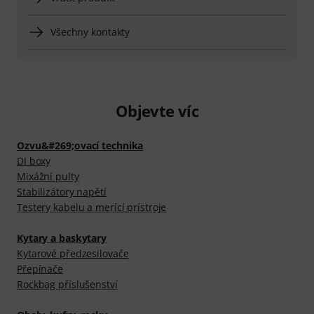
Všechny kontakty
Objevte víc
Ozvu&#269;ovací technika
DI boxy
Mixážní pulty
Stabilizátory napětí
Testery kabelu a merící prístroje
Kytary a baskytary
Kytarové předzesilovače
Přepínače
Rockbag příslušenství