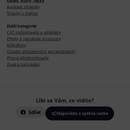
Obaly, kufry, racky
Rackové záslepky
Šrouby a matice
Další kategorie
CAT rozbočovače a adaptéry
Efekty a signálové procesory
Mikrofony
Ostatní příslušenství pro keyboardy
Phono předzesilovače
Zvuk a nahrávání
Líbí se Vám, co vidíte?
Sdílet
Nápověda a zpětná vazba