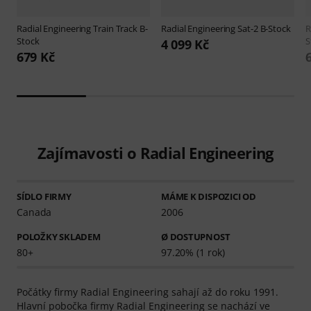
Radial Engineering
Train Track B-
Radial Engineering
Sat-2 B-Stock
R
Stock
S
4 099 Kč
679 Kč
Zajímavosti o Radial Engineering
SÍDLO FIRMY
MÁME K DISPOZICI OD
Canada
2006
POLOŽKY SKLADEM
Ø DOSTUPNOST
80+
97.20% (1 rok)
Počátky firmy Radial Engineering sahají až do roku 1991.
Hlavní pobočka firmy Radial Engineering se nachází ve