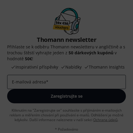
Thomann newsletter
Přihlaste se k odběru Thomann newsletteru v angličtině a s
trochou štěstí vyhrajte jeden z
50 dárkových kupónů
v
hodnotě
50€
!
Inspirativní příspěvky
Nabídky
Thomann Insights
E-mailová adresa
*
Zaregistrujte se
Kliknutím na "Zaregistrujte se" souhlasíte s přijímáním e-mailových
reklam a měřením chování při používání e-mailů. Odhlášení je možné
kdykoliv. Další informace naleznete v naší sekci
Ochrana údajů
.
* Požadováno