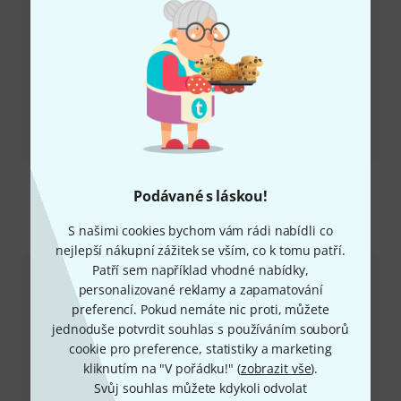
Recenze
P1016 Custom Wires 10/16
Podávané s láskou!
S našimi cookies bychom vám rádi nabídli co
Kontaktujte nás
nejlepší nákupní zážitek se vším, co k tomu patří.
Patří sem například vhodné nabídky,
Zákaznický servis - Česko
personalizované reklamy a zapamatování
preferencí. Pokud nemáte nic proti, můžete
jednoduše potvrdit souhlas s používáním souborů
cookie pro preference, statistiky a marketing
kliknutím na "V pořádku!" (
zobrazit vše
).
Svůj souhlas můžete kdykoli odvolat