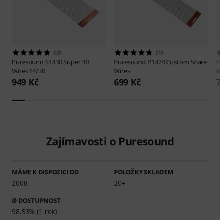
220
213
Puresound
S1430 Super 30
Puresound
P1424 Custom Snare
P
Wires 14/30
Wires
W
949 Kč
699 Kč
Zajímavosti o Puresound
MÁME K DISPOZICI OD
POLOŽKY SKLADEM
2008
20+
Ø DOSTUPNOST
98.53% (1 rok)