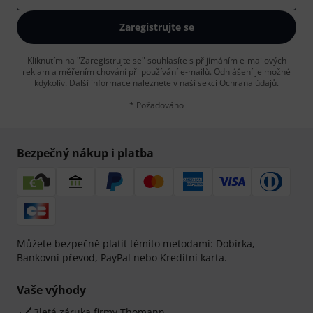
Zaregistrujte se
Kliknutím na "Zaregistrujte se" souhlasíte s přijímáním e-mailových
reklam a měřením chování při používání e-mailů. Odhlášení je možné
kdykoliv. Další informace naleznete v naší sekci
Ochrana údajů
.
* Požadováno
Bezpečný nákup i platba
Můžete bezpečně platit těmito metodami: Dobírka,
Bankovní převod, PayPal nebo Kreditní karta.
Vaše výhody
3letá záruka firmy Thomann