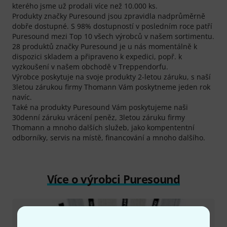
kterého jsme už prodali více než 10.000 ks.
Produkty značky Puresound jsou zpravidla nadprůměrně
dobře dostupné. S 98% dostupností v posledním roce patří
Puresound mezi Top 10 všech výrobců v našem sortimentu.
28 produktů značky Puresound je u nás momentálně k
dispozici skladem a připraveno k expedici, popř. k
vyzkoušení v našem obchodě v Treppendorfu.
Výrobce poskytuje na svoje produkty 2-letou záruku, s naší
3letou zárukou firmy Thomann Vám poskytneme jeden rok
navíc.
Také na produkty Puresound Vám poskytujeme naši
30denní záruku vrácení peněz, 3letou záruku firmy
Thomann a mnoho dalších služeb, jako kompententní
odborníky, servis na místě, financování a mnoho dalšího.
Více o výrobci Puresound