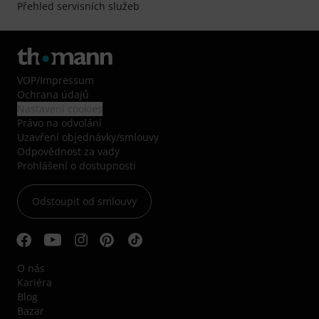
Přehled servisních služeb
VOP
/
Impressum
Ochrana údajů
Nastavení cookies
Právo na odvolání
Uzavření objednávky/smlouvy
Odpovědnost za vady
Prohlášení o dostupnosti
Odstoupit od smlouvy
O nás
Kariéra
Blog
Bazar