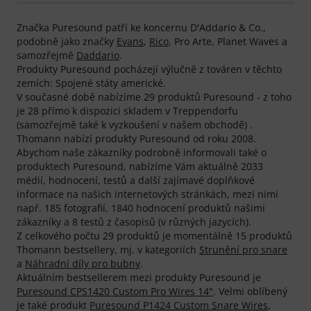
Značka Puresound patří ke koncernu D'Addario & Co.,
podobně jako značky
Evans
,
Rico
, Pro Arte, Planet Waves a
samozřejmě
Daddario
.
Produkty Puresound pocházejí výlučně z továren v těchto
zemích: Spojené státy americké.
V současné době nabízíme 29 produktů Puresound - z toho
je 28 přímo k dispozici skladem v Treppendorfu
(samozřejmě také k vyzkoušení v našem obchodě) .
Thomann nabízí produkty Puresound od roku 2008.
Abychom naše zákazníky podrobně informovali také o
produktech Puresound, nabízíme Vám aktuálně 2033
médií, hodnocení, testů a další zajímavé doplňkové
informace na našich internetových stránkách, mezi nimi
např. 185 fotografií, 1840 hodnocení produktů našimi
zákazníky a 8 testů z časopisů (v různých jazycích).
Z celkového počtu 29 produktů je momentálně 15 produktů
Thomann bestsellery, mj. v kategoriích
Strunění pro snare
a
Náhradní díly pro bubny
.
Aktuálním bestsellerem mezi produkty Puresound je
Puresound CPS1420 Custom Pro Wires 14"
. Velmi oblíbený
je také produkt
Puresound P1424 Custom Snare Wires
,